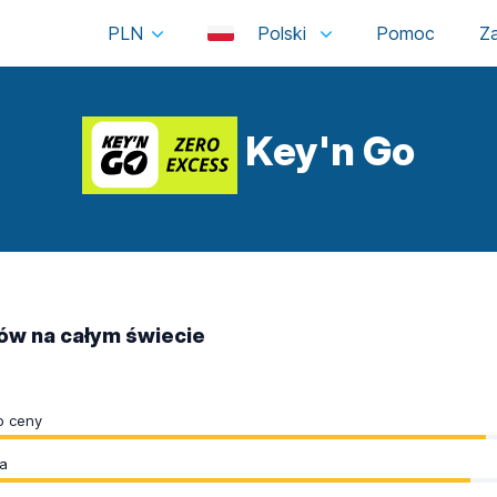
PLN
Polski
Key'n Go
tów na całym świecie
o ceny
a