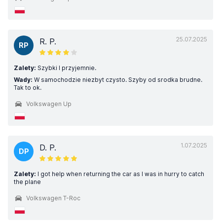
25.07.2025
R. P.
RP
Zalety:
Szybki I przyjemnie.
Wady:
W samochodzie niezbyt czysto. Szyby od srodka brudne.
Tak to ok.
Volkswagen Up
1.07.2025
D. P.
DP
Zalety:
I got help when returning the car as I was in hurry to catch
the plane
Volkswagen T-Roc