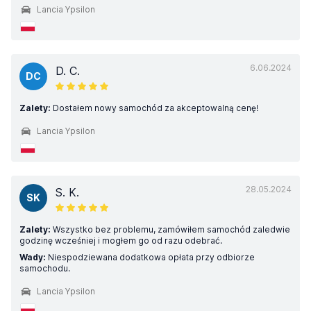
Lancia Ypsilon
6.06.2024
D. C.
DC
Zalety:
Dostałem nowy samochód za akceptowalną cenę!
Lancia Ypsilon
28.05.2024
S. K.
SK
Zalety:
Wszystko bez problemu, zamówiłem samochód zaledwie
godzinę wcześniej i mogłem go od razu odebrać.
Wady:
Niespodziewana dodatkowa opłata przy odbiorze
samochodu.
Lancia Ypsilon