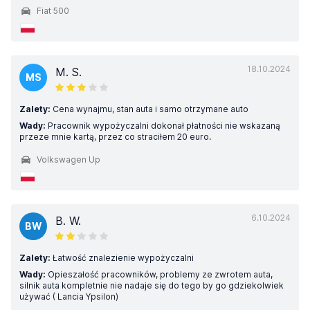
Fiat 500
18.10.2024
M. S.
MS
Zalety:
Cena wynajmu, stan auta i samo otrzymane auto
Wady:
Pracownik wypożyczalni dokonał płatności nie wskazaną
przeze mnie kartą, przez co straciłem 20 euro.
Volkswagen Up
6.10.2024
B. W.
BW
Zalety:
Łatwość znalezienie wypożyczalni
Wady:
Opieszałość pracowników, problemy ze zwrotem auta,
silnik auta kompletnie nie nadaje się do tego by go gdziekolwiek
używać ( Lancia Ypsilon)