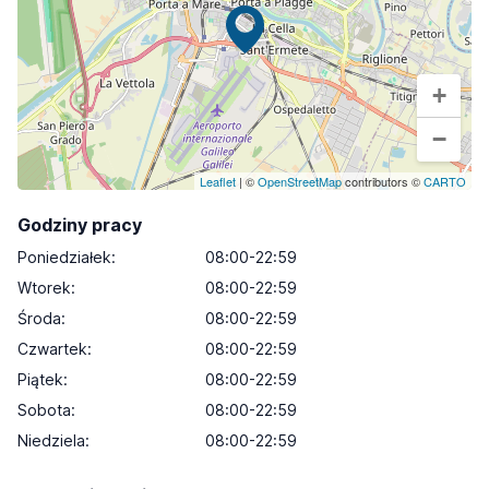
+
−
Leaflet
| ©
OpenStreetMap
contributors ©
CARTO
Godziny pracy
Poniedziałek
:
08:00-22:59
Wtorek
:
08:00-22:59
Środa
:
08:00-22:59
Czwartek
:
08:00-22:59
Piątek
:
08:00-22:59
Sobota
:
08:00-22:59
Niedziela
:
08:00-22:59