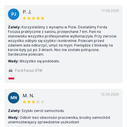
17.06.2025
P. J.
PJ
Zalety:
Korzystaliśmy z wynajmu w Pizie. Dostaliśmy Forda
Focusa praktycznie z salonu, przejechane 7 km. Pani na
stanowisku wszystko profesjonalnie wytłumaczyła. Przy zwrocie
wszystko odbyło się szybko i konkretnie. Polecam przed
zdaniem auta odkurzyć, umyć na myjni. Pieniądze z blokady na
karcie były już po 3 dniach. Noc nie zostało potrącone.
Serdecznie polecam.
Wady:
Wszystko się podobało.
Ford Focus STW
12.06.2025
M. N.
MN
Zalety:
Szybki zwrot samochodu
Wady:
Odbiór bez obecności pracownika, brudny samochód
uniemozliwiajacy sprawdzenie uszkodzeń