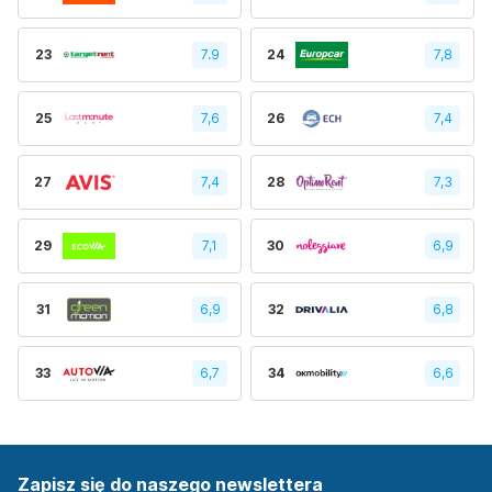
23
7.9
24
7,8
25
7,6
26
7,4
27
7,4
28
7,3
29
7,1
30
6,9
31
6,9
32
6,8
33
6,7
34
6,6
Zapisz się do naszego newslettera