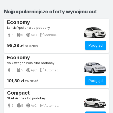
Najpopularniejsze oferty wynajmu aut
Economy
Lancia Ypsilon albo podobny
5
5
A/C
Manual.
98,28 zł
Podgląd
za dzień
Economy
Volkswagen Polo albo podobny
5
5
A/C
Automat.
101,30 zł
Podgląd
za dzień
Compact
SEAT Arona albo podobny
5
5
A/C
Automat.