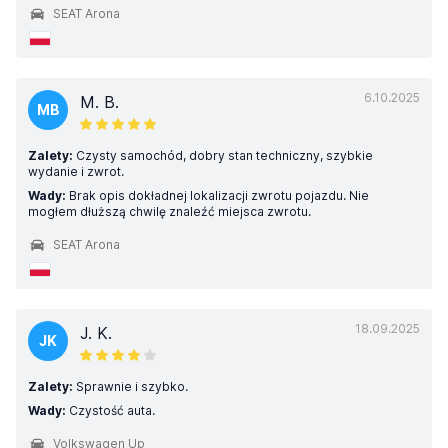
SEAT Arona
6.10.2025
M. B.
MB
Zalety:
Czysty samochód, dobry stan techniczny, szybkie
wydanie i zwrot.
Wady:
Brak opis dokładnej lokalizacji zwrotu pojazdu. Nie
mogłem dłuższą chwilę znaleźć miejsca zwrotu.
SEAT Arona
18.09.2025
J. K.
JK
Zalety:
Sprawnie i szybko.
Wady:
Czystość auta.
Volkswagen Up