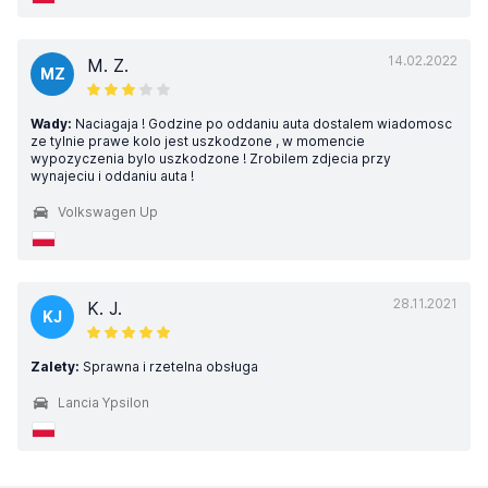
14.02.2022
M. Z.
MZ
Wady:
Naciagaja ! Godzine po oddaniu auta dostalem wiadomosc
ze tylnie prawe kolo jest uszkodzone , w momencie
wypozyczenia bylo uszkodzone ! Zrobilem zdjecia przy
wynajeciu i oddaniu auta !
Volkswagen Up
28.11.2021
K. J.
KJ
Zalety:
Sprawna i rzetelna obsługa
Lancia Ypsilon