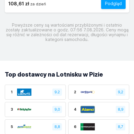
108,61 zł
Podgląd
za dzień
Powyższe ceny są wartościami przybliżonymi i ostatnio
zostały zaktualizowane o godz. 07:56 7.08.2026. Ceny mogą
się różnić w zależności od dat rezerwacji, długości wynajmu i
kategorii samochodu.
Top dostawcy na Lotnisku w Pizie
1
9.2
2
9,2
3
9,0
4
8,9
5
8,8
6
8,7