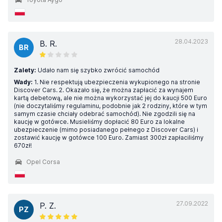
28.04.2023
B. R.
BR
Zalety:
Udało nam się szybko zwrócić samochód
Wady:
1. Nie respektują ubezpieczenia wykupionego na stronie
Discover Cars. 2. Okazało się, że można zapłacić za wynajem
kartą debetową, ale nie można wykorzystać jej do kaucji 500 Euro
(nie doczytaliśmy regulaminu, podobnie jak 2 rodziny, które w tym
samym czasie chciały odebrać samochód). Nie zgodzili się na
kaucję w gotówce. Musieliśmy dopłacić 80 Euro za lokalne
ubezpieczenie (mimo posiadanego pełnego z Discover Cars) i
zostawić kaucję w gotówce 100 Euro. Zamiast 300zł zapłaciliśmy
670zł!
Opel Corsa
27.09.2022
P. Z.
PZ