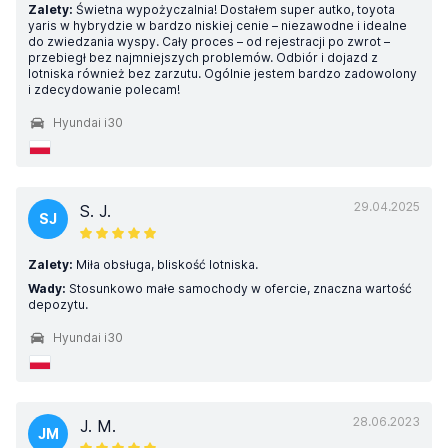
Zalety:
Świetna wypożyczalnia! Dostałem super autko, toyota
yaris w hybrydzie w bardzo niskiej cenie – niezawodne i idealne
do zwiedzania wyspy. Cały proces – od rejestracji po zwrot –
przebiegł bez najmniejszych problemów. Odbiór i dojazd z
lotniska również bez zarzutu. Ogólnie jestem bardzo zadowolony
i zdecydowanie polecam!
Hyundai i30
29.04.2025
S. J.
SJ
Zalety:
Miła obsługa, bliskość lotniska.
Wady:
Stosunkowo małe samochody w ofercie, znaczna wartość
depozytu.
Hyundai i30
28.06.2023
J. M.
JM