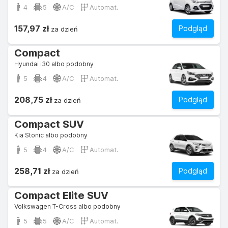
4
5
A/C
Automat.
157,97 zł
Podgląd
za dzień
Compact
Hyundai i30 albo podobny
5
4
A/C
Automat.
208,75 zł
Podgląd
za dzień
Compact SUV
Kia Stonic albo podobny
5
4
A/C
Automat.
258,71 zł
Podgląd
za dzień
Compact Elite SUV
Volkswagen T-Cross albo podobny
5
5
A/C
Automat.