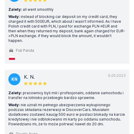
Zalety:
all went smoothly
Wady:
instead of blocking car deposit on my credit card, they
charged it with 500EUR, which about I wasn't informed. As I have
Polish credit card with PLN, I paid for exchange PLN->EUR and
then when they returned my deposit, bank again charged for EUR-
>PLN exchange. if they would block the amount, it wouldn't
happen.
Fiat Panda
6.05.2023
K. N.
KN
Zalety:
pracownicy byli mili i profesjonalni, oddanie samochodu i
transfer na lotnisko przebiegło bardzo sprawnie.
Wady:
nie uznali mi pełnego ubezpieczenia wykupionego
podczas składania rezerwacji w DiscoverCars. Musiałam
dodatkowo zostawić kaucję 500 euro w postaci blokady na karcie
kredytowej i nie odblokowano mi karty po oddaniu samochodu.
Powiedziano mi, że to może potrwać nawet do 20 dni.
Toyota Aygo