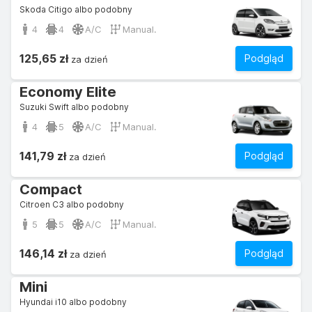
Skoda Citigo albo podobny
4
4
A/C
Manual.
125,65 zł
Podgląd
za dzień
Economy Elite
Suzuki Swift albo podobny
4
5
A/C
Manual.
141,79 zł
Podgląd
za dzień
Compact
Citroen C3 albo podobny
5
5
A/C
Manual.
146,14 zł
Podgląd
za dzień
Mini
Hyundai i10 albo podobny