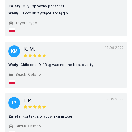
Zalety:
Miły i sprawny personel.
Wady:
Lekko skrzypiące sprzęgło.
Toyota Aygo
15.09.2022
K. M.
KM
Wady:
Child seat 9-18kg was not the best quality.
Suzuki Celerio
8.09.2022
I. P.
IP
Zalety:
Kontakt z pracownikami Exer
Suzuki Celerio