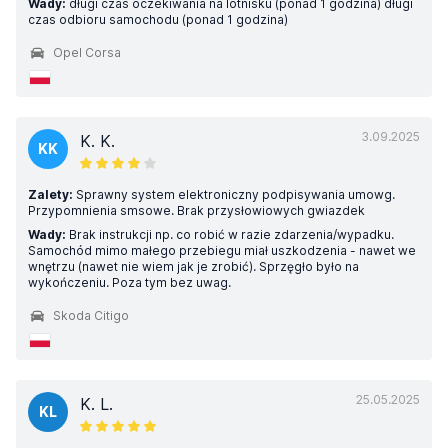
Wady:
długi czas oczekiwania na lotnisku (ponad 1 godzina) długi
czas odbioru samochodu (ponad 1 godzina)
Opel Corsa
3.09.2025
K. K.
KK
Zalety:
Sprawny system elektroniczny podpisywania umowg.
Przypomnienia smsowe. Brak przysłowiowych gwiazdek
Wady:
Brak instrukcji np. co robić w razie zdarzenia/wypadku.
Samochód mimo małego przebiegu miał uszkodzenia - nawet we
wnętrzu (nawet nie wiem jak je zrobić). Sprzęgło było na
wykończeniu. Poza tym bez uwag.
Skoda Citigo
25.05.2025
K. L.
KL