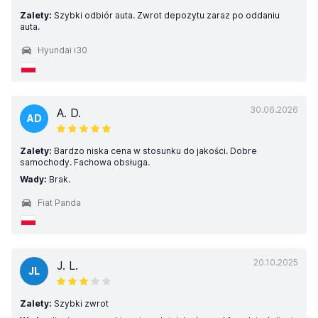
Zalety:
Szybki odbiór auta. Zwrot depozytu zaraz po oddaniu
auta.
Hyundai i30
30.06.2026
A. D.
AD
Zalety:
Bardzo niska cena w stosunku do jakości. Dobre
samochody. Fachowa obsługa.
Wady:
Brak.
Fiat Panda
20.10.2025
J. L.
JL
Zalety:
Szybki zwrot