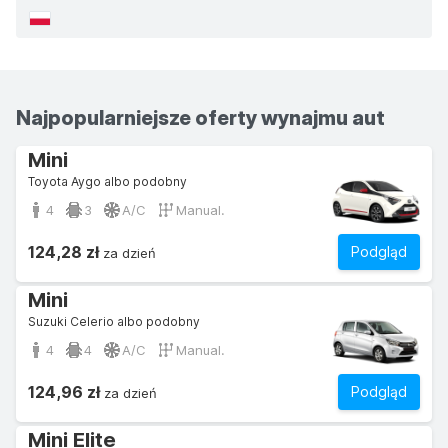
Najpopularniejsze oferty wynajmu aut
Mini
Toyota Aygo albo podobny
4
3
A/C
Manual.
124,28 zł
Podgląd
za dzień
Mini
Suzuki Celerio albo podobny
4
4
A/C
Manual.
124,96 zł
Podgląd
za dzień
Mini Elite