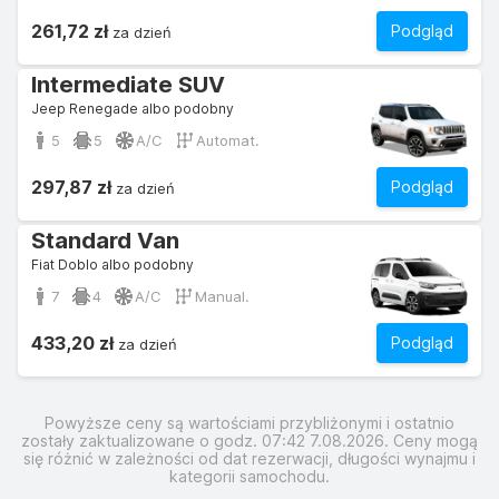
261,72 zł
Podgląd
za dzień
Intermediate SUV
Jeep Renegade albo podobny
5
5
A/C
Automat.
297,87 zł
Podgląd
za dzień
Standard Van
Fiat Doblo albo podobny
7
4
A/C
Manual.
433,20 zł
Podgląd
za dzień
Powyższe ceny są wartościami przybliżonymi i ostatnio
zostały zaktualizowane o godz. 07:42 7.08.2026. Ceny mogą
się różnić w zależności od dat rezerwacji, długości wynajmu i
kategorii samochodu.