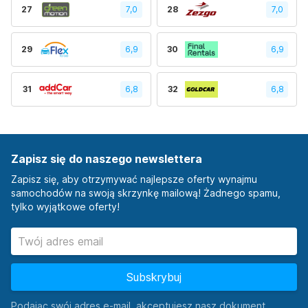
27
7,0
28
7,0
29
6,9
30
6,9
31
6,8
32
6,8
Zapisz się do naszego newslettera
Zapisz się, aby otrzymywać najlepsze oferty wynajmu
samochodów na swoją skrzynkę mailową! Żadnego spamu,
tylko wyjątkowe oferty!
Subskrybuj
Podając swój adres e-mail, akceptujesz nasz dokument