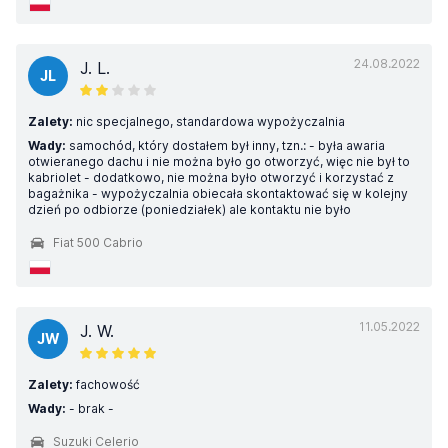
24.08.2022
J. L.
JL
Zalety:
nic specjalnego, standardowa wypożyczalnia
Wady:
samochód, który dostałem był inny, tzn.: - była awaria
otwieranego dachu i nie można było go otworzyć, więc nie był to
kabriolet - dodatkowo, nie można było otworzyć i korzystać z
bagażnika - wypożyczalnia obiecała skontaktować się w kolejny
dzień po odbiorze (poniedziałek) ale kontaktu nie było
Fiat 500 Cabrio
11.05.2022
J. W.
JW
Zalety:
fachowość
Wady:
- brak -
Suzuki Celerio