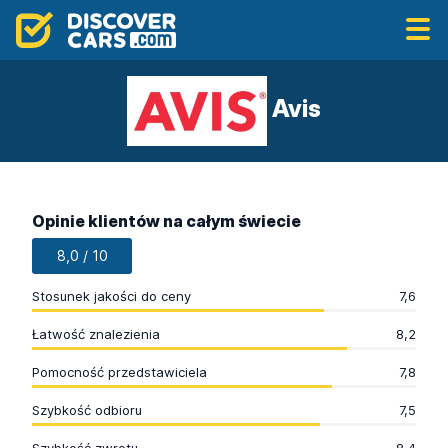
Avis
Opinie klientów na całym świecie
8,0 / 10
Stosunek jakości do ceny
7,6
Łatwość znalezienia
8,2
Pomocność przedstawiciela
7,8
Szybkość odbioru
7,5