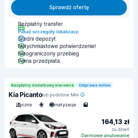
Sprawdź ofertę
Bezpłatny transfer
Pokaż szczegóły lokalizacji
Średni depozyt
Natychmiastowe potwierdzenie!
Nieograniczony przebieg
Pełna przedpłata
Bezpłatny dodatkowy kierowca
Odprawa online
Kia Picanto
lub podobne Mini
Ręczna
4
Klimatyzacja
5
164,13 zł
za dzień
Darmowe anulowanie