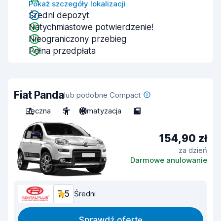
Pokaż szczegóły lokalizacji
Średni depozyt
Natychmiastowe potwierdzenie!
Nieograniczony przebieg
Pełna przedpłata
Fiat Panda
lub podobne Compact
Ręczna
5
Klimatyzacja
5
154,90 zł
za dzień
Darmowe anulowanie
7,5
Średni
Sprawdź ofertę