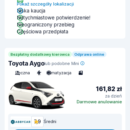
Pokaż szczegóły lokalizacji
Niska kaucja
Natychmiastowe potwierdzenie!
Nieograniczony przebieg
Częściowa przedpłata
Bezpłatny dodatkowy kierowca
Odprawa online
Toyota Aygo
lub podobne Mini
Ręczna
4
Klimatyzacja
3
161,82 zł
za dzień
Darmowe anulowanie
7,9
Średni