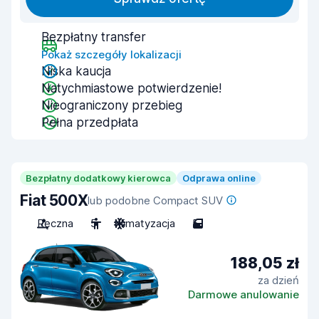
Bezpłatny transfer
Pokaż szczegóły lokalizacji
Niska kaucja
Natychmiastowe potwierdzenie!
Nieograniczony przebieg
Pełna przedpłata
Bezpłatny dodatkowy kierowca
Odprawa online
Fiat 500X
lub podobne Compact SUV
Ręczna
5
Klimatyzacja
5
188,05 zł
za dzień
Darmowe anulowanie