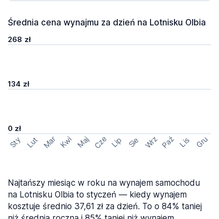
Średnia cena wynajmu za dzień na Lotnisku Olbia
268 zł
134 zł
0 zł
Cze
Mar
Wrz
Paź
Kwi
Maj
Gru
Sty
Lut
Lip
Sie
Lis
Najtańszy miesiąc w roku na wynajem samochodu
na Lotnisku Olbia to styczeń — kiedy wynajem
kosztuje średnio 37,61 zł za dzień. To o 84% taniej
niż średnia roczna i 85% taniej niż wynajem