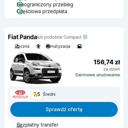
Nieograniczony przebieg
Częściowa przedpłata
Fiat Panda
lub podobne Compact
Ręczna
5
Klimatyzacja
5
156,74 zł
za dzień
Darmowe anulowanie
7,5
Średni
Sprawdź ofertę
Bezpłatny transfer