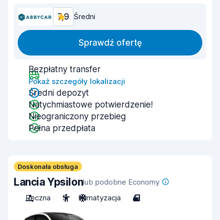
7,9
Średni
Sprawdź ofertę
Bezpłatny transfer
Pokaż szczegóły lokalizacji
Średni depozyt
Natychmiastowe potwierdzenie!
Nieograniczony przebieg
Pełna przedpłata
Doskonała obsługa
Lancia Ypsilon
lub podobne Economy
Ręczna
5
Klimatyzacja
4