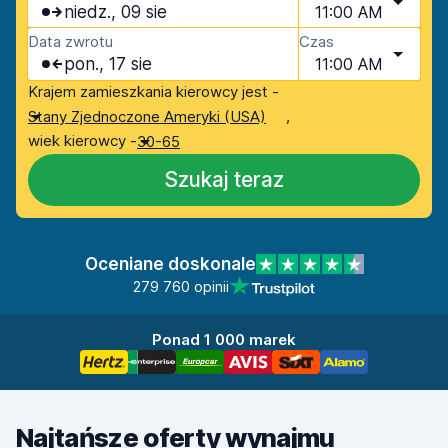
niedz., 09 sie
11:00 AM
Data zwrotu
Czas
pon., 17 sie
11:00 AM
Krajem zamieszkania kierowcy jest -
,
Stany Zjednoczone Ameryki (USA)
wiek kierowcy -
30-65
Szukaj teraz
Oceniane doskonale
279 760 opinii
Ponad 1 000 marek
Najtańsze oferty wynajmu