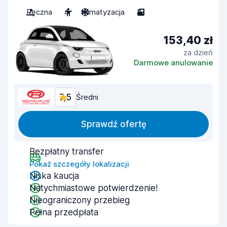
Ręczna
4
Klimatyzacja
3
153,40 zł
za dzień
Darmowe anulowanie
7,5
Średni
Sprawdź ofertę
Bezpłatny transfer
Pokaż szczegóły lokalizacji
Niska kaucja
Natychmiastowe potwierdzenie!
Nieograniczony przebieg
Pełna przedpłata