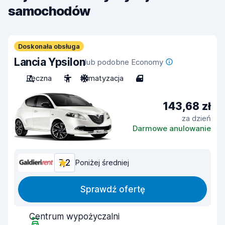
samochodów
Doskonała obsługa
Lancia Ypsilon
lub podobne Economy
Ręczna
5
Klimatyzacja
4
143,68 zł
za dzień
Darmowe anulowanie
7,2
Poniżej średniej
Sprawdź ofertę
Centrum wypożyczalni