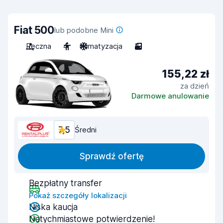
Fiat 500
lub podobne Mini
Ręczna
4
Klimatyzacja
3
155,22 zł
za dzień
Darmowe anulowanie
7,5
Średni
Sprawdź ofertę
Bezpłatny transfer
Pokaż szczegóły lokalizacji
Niska kaucja
Natychmiastowe potwierdzenie!