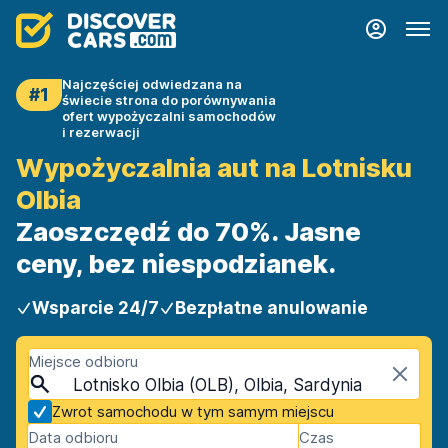
Najczęściej odwiedzana na
#1
świecie strona do porównywania
ofert wypożyczalni samochodów
i rezerwacji
Wypożyczalnia aut na Lotnisku
Olbia
Zaoszczędź do 70%. Jasne
ceny, bez niespodzianek.
Wsparcie 24/7
Bezpłatne anulowanie
Miejsce odbioru
Lotnisko Olbia (OLB), Olbia, Sardynia
Zwrot samochodu w tym samym miejscu
Data odbioru
Czas