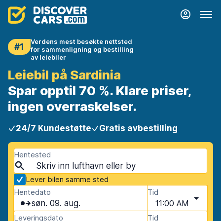
Verdens mest besøkte nettsted
#1
for sammenligning og bestilling
av leiebiler
Leiebil på Sardinia
Spar opptil 70 %. Klare priser,
ingen overraskelser.
24/7 Kundestøtte
Gratis avbestilling
Hentested
Lever bilen samme sted
Hentedato
Tid
søn. 09. aug.
11:00 AM
Leveringsdato
Tid