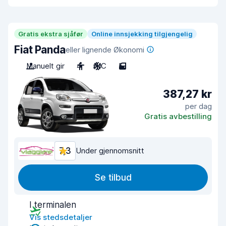
Gratis ekstra sjåfør
Online innsjekking tilgjengelig
Fiat Panda
eller lignende Økonomi
Manuelt gir
4
A/C
5
387,27 kr
per dag
Gratis avbestilling
7,3
Under gjennomsnitt
Se tilbud
I terminalen
Vis stedsdetaljer