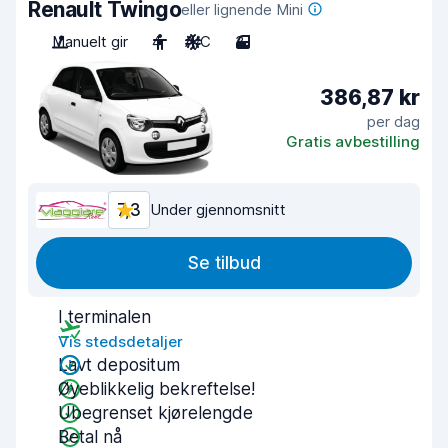
Renault Twingo
eller lignende Mini
Manuelt gir
4
A/C
3
386,87 kr
per dag
Gratis avbestilling
7,3
Under gjennomsnitt
Se tilbud
I terminalen
Vis stedsdetaljer
Lavt depositum
Øyeblikkelig bekreftelse!
Ubegrenset kjørelengde
Betal nå