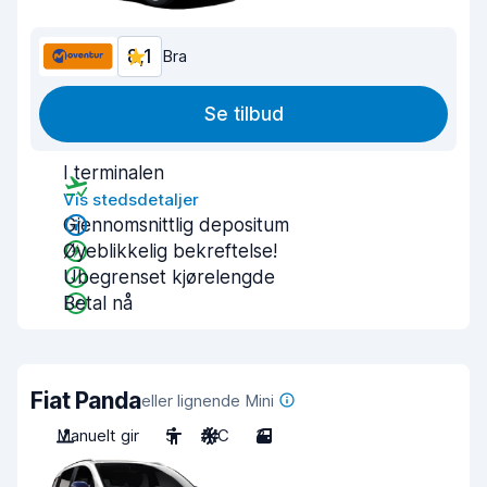
8,1
Bra
Se tilbud
I terminalen
Vis stedsdetaljer
Gjennomsnittlig depositum
Øyeblikkelig bekreftelse!
Ubegrenset kjørelengde
Betal nå
Fiat Panda
eller lignende Mini
Manuelt gir
5
A/C
3