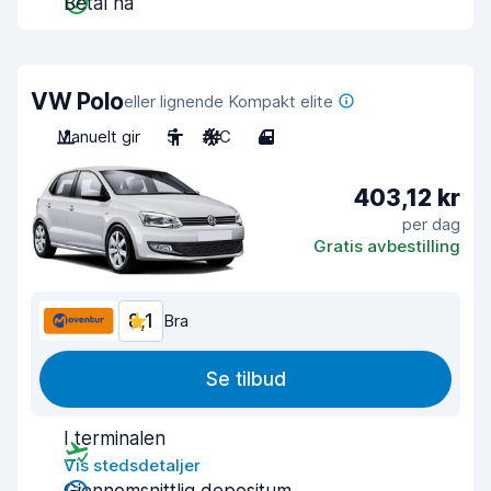
Betal nå
VW Polo
eller lignende Kompakt elite
Manuelt gir
5
A/C
4
403,12 kr
per dag
Gratis avbestilling
8,1
Bra
Se tilbud
I terminalen
Vis stedsdetaljer