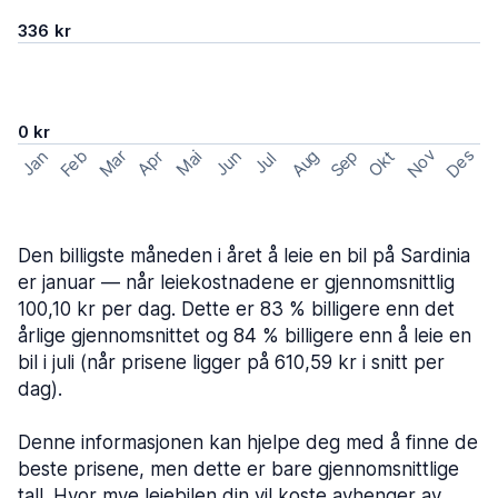
336 kr
0 kr
Nov
Des
Feb
Aug
Sep
Mar
Okt
Jan
Apr
Mai
Jun
Jul
Den billigste måneden i året å leie en bil på Sardinia
er januar — når leiekostnadene er gjennomsnittlig
100,10 kr per dag. Dette er 83 % billigere enn det
årlige gjennomsnittet og 84 % billigere enn å leie en
bil i juli (når prisene ligger på 610,59 kr i snitt per
dag).
Denne informasjonen kan hjelpe deg med å finne de
beste prisene, men dette er bare gjennomsnittlige
tall. Hvor mye leiebilen din vil koste avhenger av