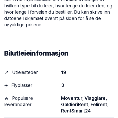
hvilken type bil du leier, hvor lenge du leier den, og
hvor lenge i forveien du bestiller. Du kan skrive inn
datoene i skjemaet øverst på siden for å se de
nøyaktige prisene.
Bilutleieinformasjon
📍
Utleiesteder
19
✈️
Flyplasser
3
🔥
Populære
Moventur, Viaggiare,
leverandører
GaldieriRent, Felirent,
RentSmart24