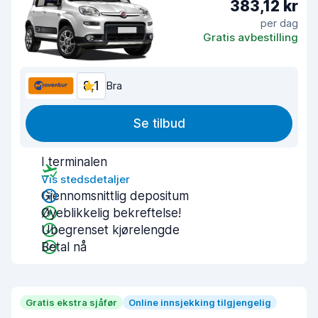
383,12 kr
per dag
Gratis avbestilling
8,1
Bra
Se tilbud
I terminalen
Vis stedsdetaljer
Gjennomsnittlig depositum
Øyeblikkelig bekreftelse!
Ubegrenset kjørelengde
Betal nå
Gratis ekstra sjåfør
Online innsjekking tilgjengelig