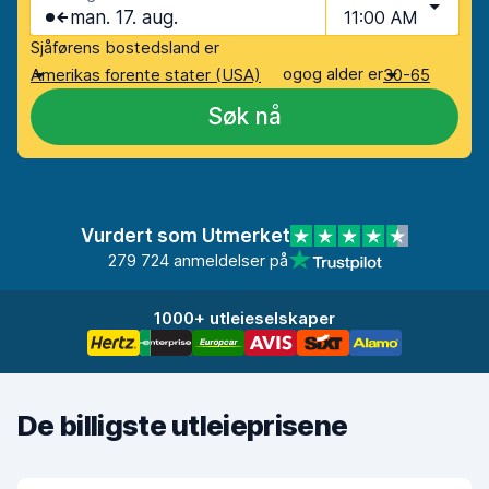
man. 17. aug.
11:00 AM
Sjåførens bostedsland er
og
og alder er
Amerikas forente stater (USA)
30-65
Søk nå
Vurdert som Utmerket
279 724 anmeldelser på
1000+ utleieselskaper
De billigste utleieprisene