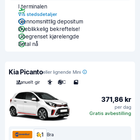
I terminalen
Vis stedsdetaljer
Gjennomsnittlig depositum
Øyeblikkelig bekreftelse!
Ubegrenset kjørelengde
Betal nå
Kia Picanto
eller lignende Mini
Manuelt gir
5
A/C
5
371,86 kr
per dag
Gratis avbestilling
8,1
Bra