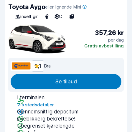
Toyota Aygo
eller lignende Mini
Manuelt gir
4
A/C
3
357,26 kr
per dag
Gratis avbestilling
8,1
Bra
Se tilbud
I terminalen
Vis stedsdetaljer
Gjennomsnittlig depositum
Øyeblikkelig bekreftelse!
Ubegrenset kjørelengde