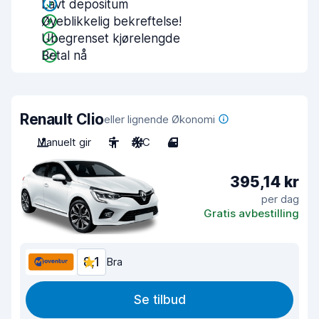
Lavt depositum
Øyeblikkelig bekreftelse!
Ubegrenset kjørelengde
Betal nå
Renault Clio
eller lignende Økonomi
Manuelt gir
5
A/C
4
395,14 kr
per dag
Gratis avbestilling
8,1
Bra
Se tilbud