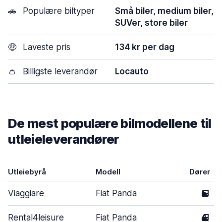
🚗
Populære biltyper
Små biler, medium biler,
SUVer, store biler
🤑
Laveste pris
134 kr per dag
👛
Billigste leverandør
Locauto
De mest populære bilmodellene til
utleieleverandører
Utleiebyrå
Modell
Dører
Viaggiare
Fiat Panda
5
Rental4leisure
Fiat Panda
4