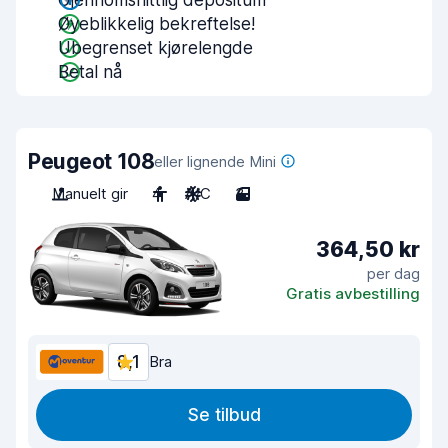
Gjennomsnittlig depositum
Øyeblikkelig bekreftelse!
Ubegrenset kjørelengde
Betal nå
Peugeot 108
eller lignende Mini
Manuelt gir
4
A/C
3
364,50 kr
per dag
Gratis avbestilling
8,1
Bra
Se tilbud