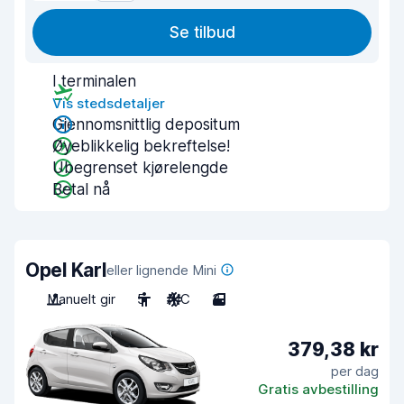
Se tilbud
I terminalen
Vis stedsdetaljer
Gjennomsnittlig depositum
Øyeblikkelig bekreftelse!
Ubegrenset kjørelengde
Betal nå
Opel Karl
eller lignende Mini
Manuelt gir
5
A/C
3
379,38 kr
per dag
Gratis avbestilling