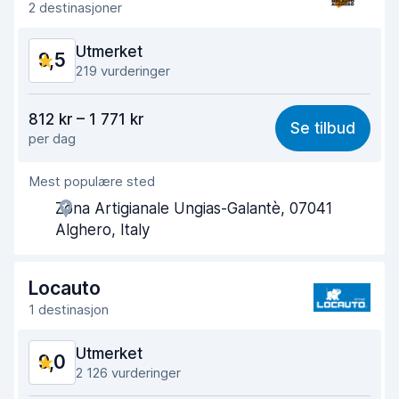
2 destinasjoner
Utmerket
9,5
219 vurderinger
Verdi for pengene
9,4
812 kr – 1 771 kr
Se tilbud
per dag
Enkel å finne
9,3
Mest populære sted
Hjelp og service
9,7
Zona Artigianale Ungias-Galantè, 07041
Tid brukt på henting
9,5
Alghero, Italy
Tid brukt på levering
9,8
Locauto
Bilens renslighet
9,7
1 destinasjon
Bilens tilstand
9,5
Utmerket
9,0
2 126 vurderinger