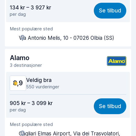
Verdi for pengene
8,6
134 kr – 3 927 kr
Se tilbud
per dag
Enkel å finne
9,0
Mest populære sted
Hjelp og service
8,9
Via Antonio Melis, 10 - 07026 Olbia (SS)
Tid brukt på henting
8,8
Tid brukt på levering
9,4
Alamo
3 destinasjoner
Bilens renslighet
9,2
Veldig bra
8,9
Bilens tilstand
9,3
550 vurderinger
Verdi for pengene
8,6
905 kr – 3 099 kr
Se tilbud
per dag
Enkel å finne
8,7
Mest populære sted
Hjelp og service
9,0
Cagliari Elmas Airport, Via dei Trasvolatori,