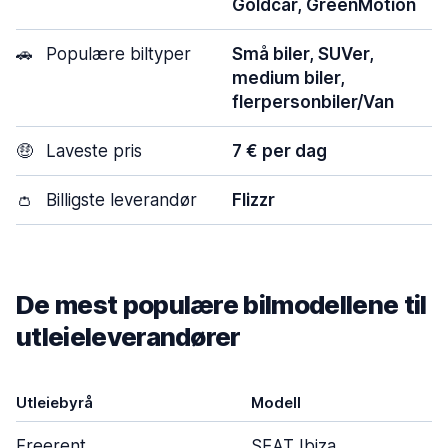
Goldcar, GreenMotion
🚗
Populære biltyper
Små biler, SUVer,
medium biler,
flerpersonbiler/Van
🤑
Laveste pris
7 € per dag
👛
Billigste leverandør
Flizzr
De mest populære bilmodellene til
utleieleverandører
Utleiebyrå
Modell
Freerent
SEAT Ibiza