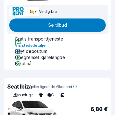
8,7
Veldig bra
Se tilbud
Gratis transporttjeneste
Vis stedsdetaljer
Høyt depositum
Ubegrenset kjørelengde
Betal nå
Seat Ibiza
eller lignende Økonomi
Manuelt gir
5
A/C
5
6,86 €