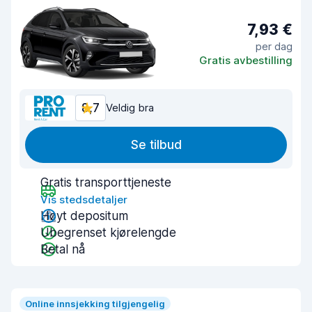
7,93 €
per dag
Gratis avbestilling
8,7
Veldig bra
Se tilbud
Gratis transporttjeneste
Vis stedsdetaljer
Høyt depositum
Ubegrenset kjørelengde
Betal nå
Online innsjekking tilgjengelig