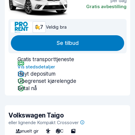
per dag
Gratis avbestilling
8,7
Veldig bra
Se tilbud
Gratis transporttjeneste
Vis stedsdetaljer
Høyt depositum
Ubegrenset kjørelengde
Betal nå
Volkswagen Taigo
eller lignende Kompakt Crossover
Manuelt gir
5
A/C
5