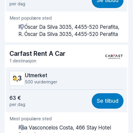
Se tilbud
per dag
Enkel å finne
9,2
Mest populære sted
Hjelp og service
9,6
R. Óscar Da Silva 3035, 4455-520 Perafita,
Tid brukt på henting
9,7
R. Óscar Da Silva 3035, 4455-520 Perafita
Tid brukt på levering
9,6
Carfast Rent A Car
Bilens renslighet
9,8
1 destinasjon
Bilens tilstand
9,7
Utmerket
9,3
500 vurderinger
Verdi for pengene
9,0
63 €
Se tilbud
per dag
Enkel å finne
9,2
Mest populære sted
Hjelp og service
9,4
Rua Vasconcelos Costa, 466 Stay Hotel
Tid brukt på henting
9,4