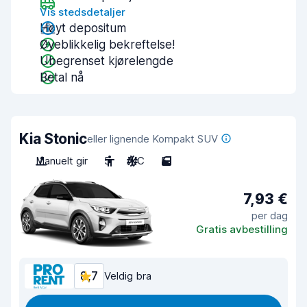
Vis stedsdetaljer
Høyt depositum
Øyeblikkelig bekreftelse!
Ubegrenset kjørelengde
Betal nå
Kia Stonic
eller lignende Kompakt SUV
Manuelt gir
5
A/C
5
7,93 €
per dag
Gratis avbestilling
8,7
Veldig bra