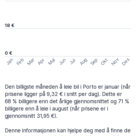
18 €
0 €
Nov
Des
Feb
Aug
Sep
Mar
Okt
Jan
Apr
Mai
Jun
Jul
Den billigste måneden å leie bil i Porto er januar (når
prisene ligger på 9,32 € i snitt per dag). Dette er
68 % billigere enn det årlige gjennomsnittet og 71 %
billigere enn å leie i august (når prisene er i
gjennomsnitt 31,95 €).
Denne informasjonen kan hjelpe deg med å finne de