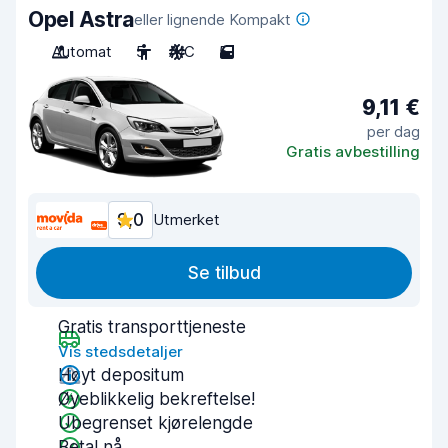
Opel Astra
eller lignende Kompakt
Automat
5
A/C
5
9,11 €
per dag
Gratis avbestilling
9,0
Utmerket
Se tilbud
Gratis transporttjeneste
Vis stedsdetaljer
Høyt depositum
Øyeblikkelig bekreftelse!
Ubegrenset kjørelengde
Betal nå