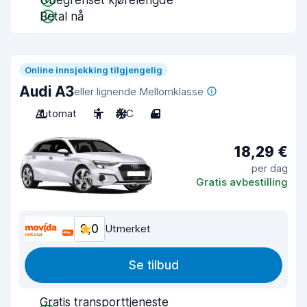
Ubegrenset kjørelengde
Betal nå
Online innsjekking tilgjengelig
Audi A3
eller lignende Mellomklasse
Automat
5
A/C
4
18,29 €
per dag
Gratis avbestilling
9,0
Utmerket
Se tilbud
Gratis transporttjeneste