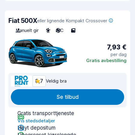
Fiat 500X
eller lignende Kompakt Crossover
Manuelt gir
5
A/C
5
7,93 €
per dag
Gratis avbestilling
8,7
Veldig bra
Se tilbud
Gratis transporttjeneste
Vis stedsdetaljer
Høyt depositum