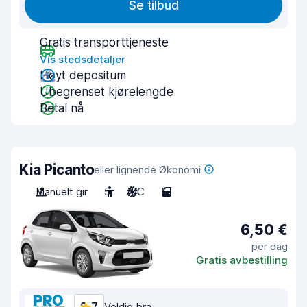
Se tilbud
Gratis transporttjeneste
Vis stedsdetaljer
Høyt depositum
Ubegrenset kjørelengde
Betal nå
Kia Picanto
eller lignende Økonomi
Manuelt gir
5
A/C
5
6,50 €
per dag
Gratis avbestilling
Veldig bra