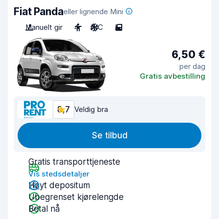
Fiat Panda
eller lignende Mini
Manuelt gir
4
A/C
5
6,50 €
per dag
Gratis avbestilling
8,7
Veldig bra
Se tilbud
Gratis transporttjeneste
Vis stedsdetaljer
Høyt depositum
Ubegrenset kjørelengde
Betal nå