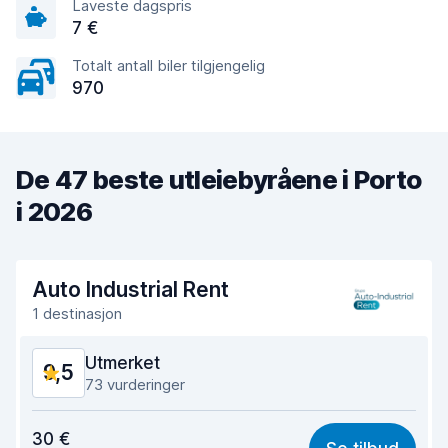
Laveste dagspris
7 €
Totalt antall biler tilgjengelig
970
De 47 beste utleiebyråene i Porto
i 2026
Auto Industrial Rent
1 destinasjon
Utmerket
9,5
73 vurderinger
Verdi for pengene
9,2
30 €