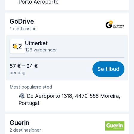
Porto Aeroporto
Tid brukt på levering
9,5
GoDrive
Bilens renslighet
9,5
1 destinasjon
Bilens tilstand
9,2
Utmerket
9,2
126 vurderinger
Verdi for pengene
8,9
57 € – 94 €
Se tilbud
per dag
Enkel å finne
9,2
Mest populære sted
Hjelp og service
9,3
Av. Do Aeroporto 1318, 4470-558 Moreira,
Tid brukt på henting
9,2
Portugal
Tid brukt på levering
9,6
Guerin
Bilens renslighet
9,3
2 destinasjoner