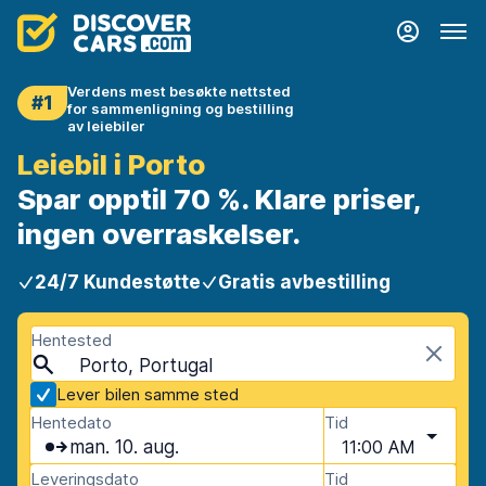
Verdens mest besøkte nettsted
#1
for sammenligning og bestilling
av leiebiler
Leiebil i Porto
Spar opptil 70 %. Klare priser,
ingen overraskelser.
24/7 Kundestøtte
Gratis avbestilling
Hentested
Porto, Portugal
Lever bilen samme sted
Hentedato
Tid
man. 10. aug.
11:00 AM
Leveringsdato
Tid