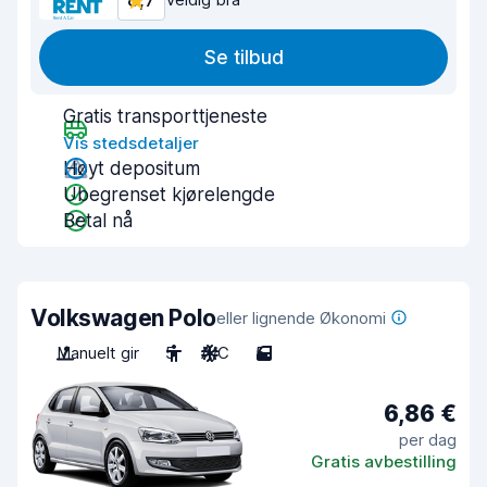
8,7
Se tilbud
Gratis transporttjeneste
Vis stedsdetaljer
Høyt depositum
Ubegrenset kjørelengde
Betal nå
Volkswagen Polo
eller lignende Økonomi
Manuelt gir
5
A/C
5
6,86 €
per dag
Gratis avbestilling