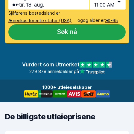
tir. 18. aug.
11:00 AM
Sjåførens bostedsland er
og
og alder er
Amerikas forente stater (USA)
30-65
Søk nå
Vurdert som Utmerket
279 878 anmeldelser på
1000+ utleieselskaper
De billigste utleieprisene