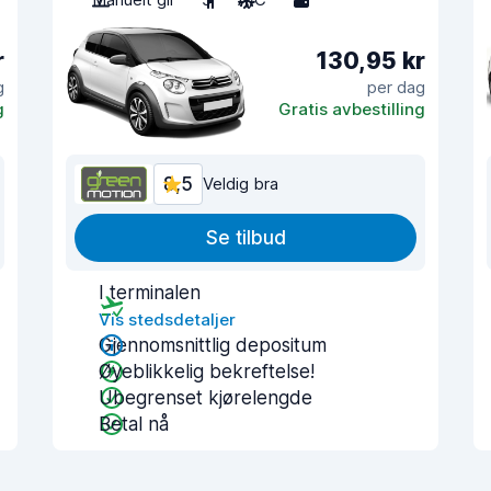
r
130,95 kr
g
per dag
g
Gratis avbestilling
8,5
Veldig bra
Se tilbud
I terminalen
Vis stedsdetaljer
Gjennomsnittlig depositum
Øyeblikkelig bekreftelse!
Ubegrenset kjørelengde
Betal nå