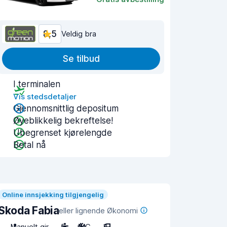
8,5
Veldig bra
Se tilbud
I terminalen
Vis stedsdetaljer
Gjennomsnittlig depositum
Øyeblikkelig bekreftelse!
Ubegrenset kjørelengde
Betal nå
Online innsjekking tilgjengelig
Skoda Fabia
eller lignende Økonomi
Manuelt gir
5
A/C
3