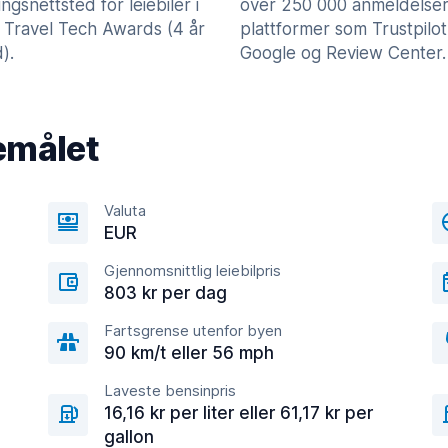
lingsnettsted for leiebiler i
over 250 000 anmeldelser
 Travel Tech Awards (4 år
plattformer som Trustpilot
).
Google og Review Center.
emålet
Valuta
EUR
Gjennomsnittlig leiebilpris
803 kr per dag
Fartsgrense utenfor byen
90 km/t eller 56 mph
Laveste bensinpris
16,16 kr per liter eller 61,17 kr per
gallon