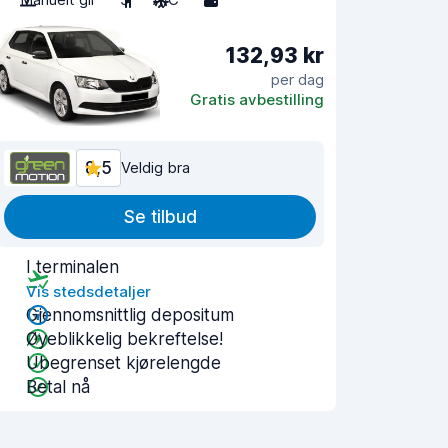
132,93 kr
per dag
Gratis avbestilling
8,5
Veldig bra
Se tilbud
I terminalen
Vis stedsdetaljer
Gjennomsnittlig depositum
Øyeblikkelig bekreftelse!
Ubegrenset kjørelengde
Betal nå