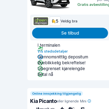
Gratis avbestillin
8,5
Veldig bra
Se tilbud
I terminalen
Vis stedsdetaljer
Gjennomsnittlig depositum
Øyeblikkelig bekreftelse!
Ubegrenset kjørelengde
Betal nå
Online innsjekking tilgjengelig
Kia Picanto
eller lignende Mini
Manuelt gir
4
A/C
2