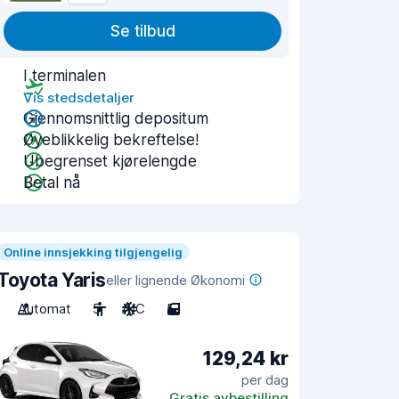
Se tilbud
I terminalen
Vis stedsdetaljer
Gjennomsnittlig depositum
Øyeblikkelig bekreftelse!
Ubegrenset kjørelengde
Betal nå
Online innsjekking tilgjengelig
Toyota Yaris
eller lignende Økonomi
Automat
5
A/C
5
129,24 kr
per dag
Gratis avbestilling