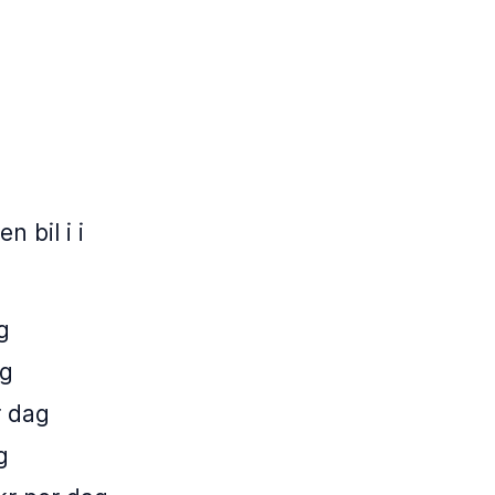
 bil i i
g
ag
r dag
g