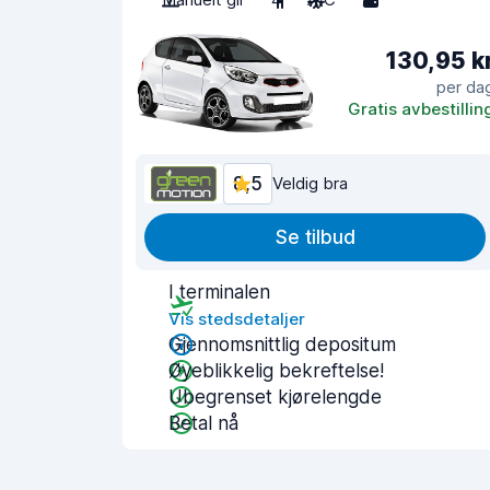
130,95 k
per da
Gratis avbestillin
8,5
Veldig bra
Se tilbud
I terminalen
Vis stedsdetaljer
Gjennomsnittlig depositum
Øyeblikkelig bekreftelse!
Ubegrenset kjørelengde
Betal nå