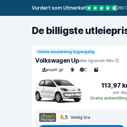
Vurdert som Utmerket
280 
De billigste utleiepr
Online innsjekking tilgjengelig
Volkswagen Up
eller lignende Mini
Manuelt gir
5
A/C
5
113,97 k
per da
Gratis avbestillin
8,5
Veldig bra