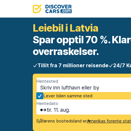
Leiebil i Latvia
Spar opptil 70 %. Klar
overraskelser.
Tillit fra 7 millioner reisende
24/7 K
Hentested
Lever bilen samme sted
Hentedato
tir. 11. aug.
Sjåførens bostedsland er
Amerikas forente sta