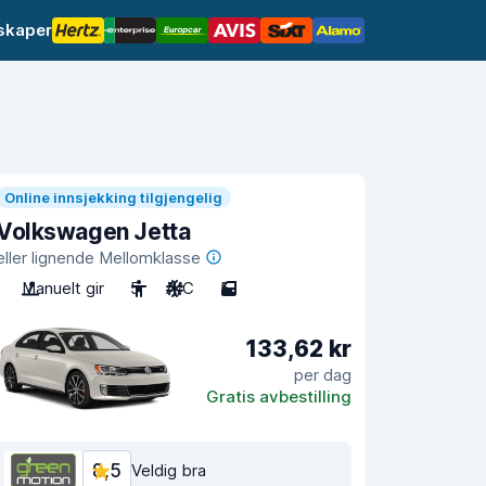
lskaper
Online innsjekking tilgjengelig
Volkswagen Jetta
eller lignende Mellomklasse
Manuelt gir
5
A/C
5
133,62 kr
per dag
Gratis avbestilling
8,5
Veldig bra