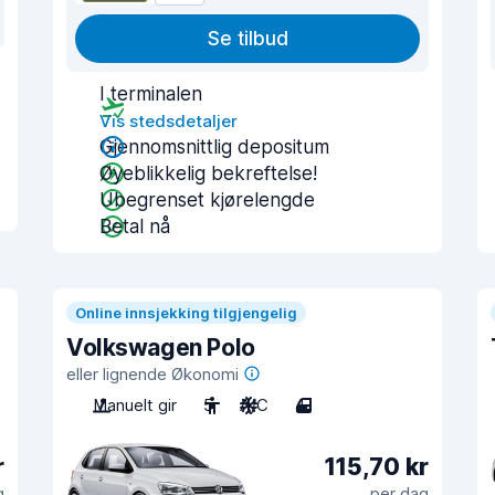
Se tilbud
I terminalen
Vis stedsdetaljer
Gjennomsnittlig depositum
Øyeblikkelig bekreftelse!
Ubegrenset kjørelengde
Betal nå
Online innsjekking tilgjengelig
Volkswagen Polo
eller lignende Økonomi
Manuelt gir
5
A/C
4
r
115,70 kr
g
per dag