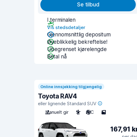
Se tilbud
I terminalen
Vis stedsdetaljer
Gjennomsnittlig depositum
Øyeblikkelig bekreftelse!
Ubegrenset kjørelengde
Betal nå
Online innsjekking tilgjengelig
Toyota RAV4
eller lignende Standard SUV
Manuelt gir
5
A/C
5
167,91 k
per da