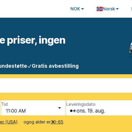
NOK
Norsk
e priser, ingen
undestøtte
Gratis avbestilling
Tid
Leveringsdato
11:00 AM
ons. 19. aug.
og
og alder er
ter (USA)
30-65