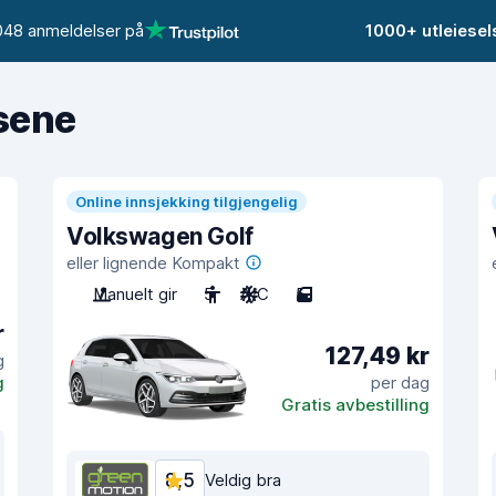
048 anmeldelser på
1000+ utleiese
isene
Online innsjekking tilgjengelig
Volkswagen Golf
eller lignende Kompakt
Manuelt gir
5
A/C
5
r
127,49 kr
g
g
per dag
Gratis avbestilling
8,5
Veldig bra