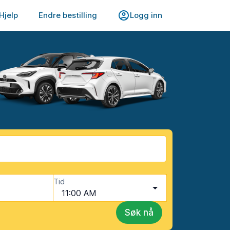
Hjelp
Endre bestilling
Logg inn
Tid
11:00 AM
Søk nå