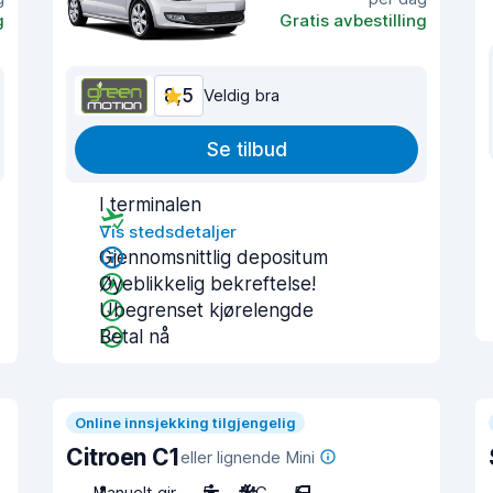
g
Gratis avbestilling
8,5
Veldig bra
Se tilbud
I terminalen
Vis stedsdetaljer
Gjennomsnittlig depositum
Øyeblikkelig bekreftelse!
Ubegrenset kjørelengde
Betal nå
Online innsjekking tilgjengelig
Citroen C1
eller lignende Mini
Manuelt gir
5
A/C
5