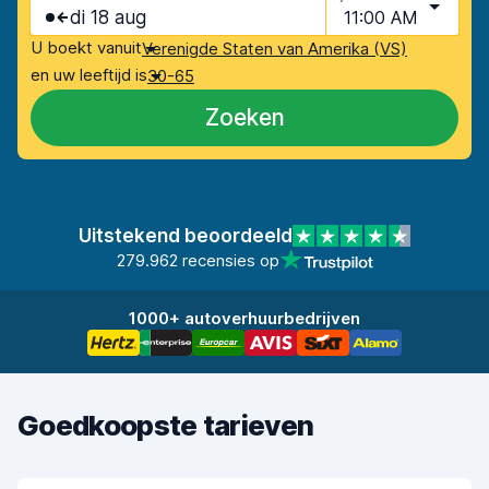
di 18 aug
11:00 AM
U boekt vanuit
Verenigde Staten van Amerika (VS)
en uw leeftijd is
30-65
Zoeken
Uitstekend beoordeeld
279.962 recensies op
1000+ autoverhuurbedrijven
Goedkoopste tarieven