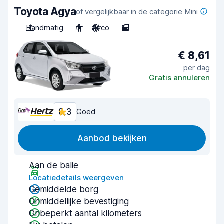
Toyota Agya
of vergelijkbaar in de categorie Mini
Handmatig
4
Airco
5
€ 8,61
per dag
Gratis annuleren
8,3
Goed
Aanbod bekijken
Aan de balie
Locatiedetails weergeven
Gemiddelde borg
Onmiddellijke bevestiging
Onbeperkt aantal kilometers