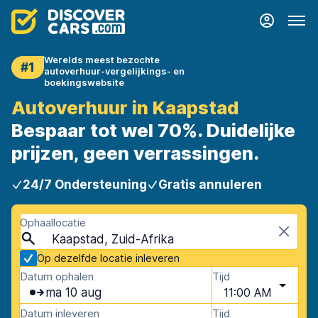
Werelds meest bezochte
#1
autoverhuur-vergelijkings- en
boekingswebsite
Autoverhuur in Kaapstad
Bespaar tot wel 70%. Duidelijke
prijzen, geen verrassingen.
24/7 Ondersteuning
Gratis annuleren
Ophaallocatie
Kaapstad, Zuid-Afrika
Op dezelfde locatie inleveren
Datum ophalen
Tijd
ma 10 aug
11:00 AM
Datum inleveren
Tijd