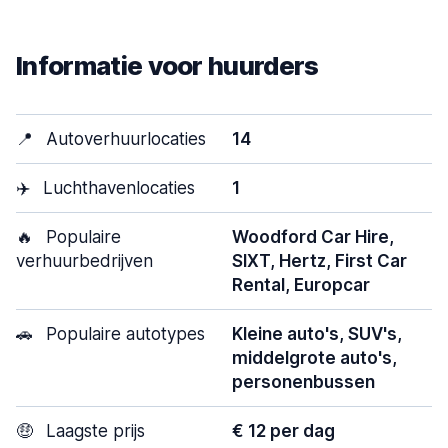
Informatie voor huurders
📍
Autoverhuurlocaties
14
✈️
Luchthavenlocaties
1
🔥
Populaire
Woodford Car Hire,
verhuurbedrijven
SIXT, Hertz, First Car
Rental, Europcar
🚗
Populaire autotypes
Kleine auto's, SUV's,
middelgrote auto's,
personenbussen
🤑
Laagste prijs
€ 12 per dag