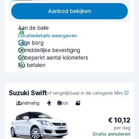
Aanbod bekijken
Aan de balie
Locatiedetails weergeven
Lage borg
Onmiddellijke bevestiging
Onbeperkt aantal kilometers
Nu betalen
Suzuki Swift
of vergelijkbaar in de categorie Mini
Handmatig
4
Airco
4
€ 10,12
per dag
Gratis annuleren