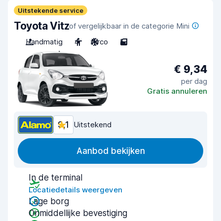
Uitstekende service
Toyota Vitz
of vergelijkbaar in de categorie Mini
Handmatig
4
Airco
5
€ 9,34
per dag
Gratis annuleren
9,1
Uitstekend
Aanbod bekijken
In de terminal
Locatiedetails weergeven
Lage borg
Onmiddellijke bevestiging