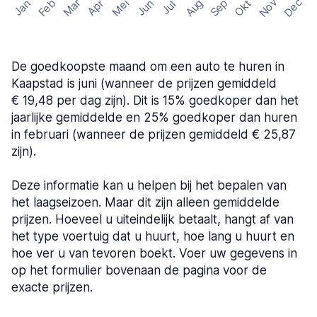
Nov
Dec
Feb
Aug
Sep
Mar
Mei
Okt
Jan
Apr
Jun
Jul
De goedkoopste maand om een auto te huren in
Kaapstad is juni (wanneer de prijzen gemiddeld
€ 19,48 per dag zijn). Dit is 15% goedkoper dan het
jaarlijke gemiddelde en 25% goedkoper dan huren
in februari (wanneer de prijzen gemiddeld € 25,87
zijn).
Deze informatie kan u helpen bij het bepalen van
het laagseizoen. Maar dit zijn alleen gemiddelde
prijzen. Hoeveel u uiteindelijk betaalt, hangt af van
het type voertuig dat u huurt, hoe lang u huurt en
hoe ver u van tevoren boekt. Voer uw gegevens in
op het formulier bovenaan de pagina voor de
exacte prijzen.