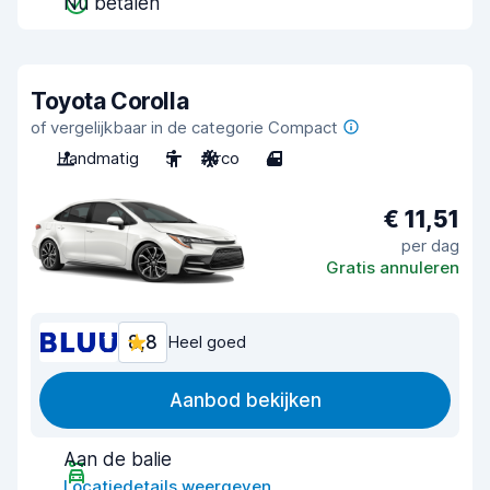
Nu betalen
Toyota Corolla
of vergelijkbaar in de categorie Compact
Handmatig
5
Airco
4
€ 11,51
per dag
Gratis annuleren
8,8
Heel goed
Aanbod bekijken
Aan de balie
Locatiedetails weergeven