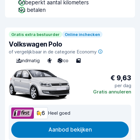
Onbeperkt aantal kilometers
Nu betalen
Gratis extra bestuurder
Online inchecken
Volkswagen Polo
of vergelijkbaar in de categorie Economy
Handmatig
4
Airco
5
€ 9,63
per dag
Gratis annuleren
8,6
Heel goed
Aanbod bekijken