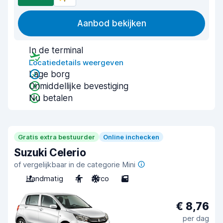
Aanbod bekijken
In de terminal
Locatiedetails weergeven
Lage borg
Onmiddellijke bevestiging
Nu betalen
Gratis extra bestuurder
Online inchecken
Suzuki Celerio
of vergelijkbaar in de categorie Mini
Handmatig
4
Airco
5
€ 8,76
per dag