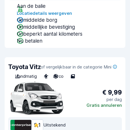
Aan de balie
Locatiedetails weergeven
Gemiddelde borg
Onmiddellijke bevestiging
Onbeperkt aantal kilometers
Nu betalen
Toyota Vitz
of vergelijkbaar in de categorie Mini
Handmatig
4
Airco
5
€ 9,99
per dag
Gratis annuleren
9,1
Uitstekend