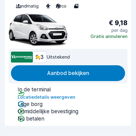
Handmatig
4
Airco
4
€ 9,18
per dag
Gratis annuleren
9,3
Uitstekend
Aanbod bekijken
In de terminal
Locatiedetails weergeven
Lage borg
Onmiddellijke bevestiging
Nu betalen