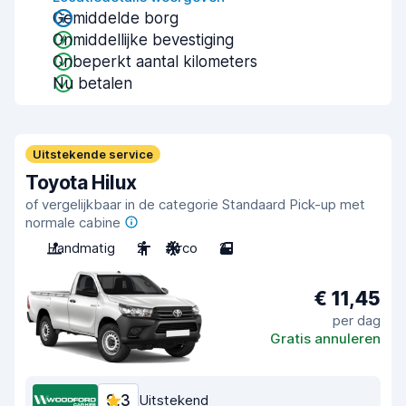
Gemiddelde borg
Onmiddellijke bevestiging
Onbeperkt aantal kilometers
Nu betalen
Uitstekende service
Toyota Hilux
of vergelijkbaar in de categorie Standaard Pick-up met
normale cabine
Handmatig
2
Airco
2
€ 11,45
per dag
Gratis annuleren
9,3
Uitstekend