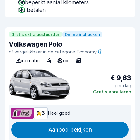
Onbeperkt aantal kilometers
Nu betalen
Gratis extra bestuurder
Online inchecken
Volkswagen Polo
of vergelijkbaar in de categorie Economy
Handmatig
4
Airco
5
€ 9,63
per dag
Gratis annuleren
8,6
Heel goed
Aanbod bekijken