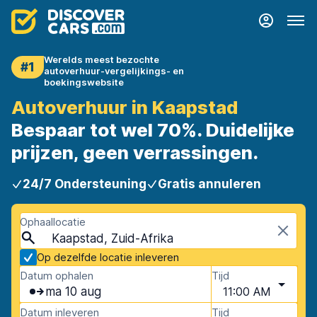
Werelds meest bezochte
#1
autoverhuur-vergelijkings- en
boekingswebsite
Autoverhuur in Kaapstad
Bespaar tot wel 70%. Duidelijke
prijzen, geen verrassingen.
24/7 Ondersteuning
Gratis annuleren
Ophaallocatie
Kaapstad, Zuid-Afrika
Op dezelfde locatie inleveren
Datum ophalen
Tijd
ma 10 aug
11:00 AM
Datum inleveren
Tijd