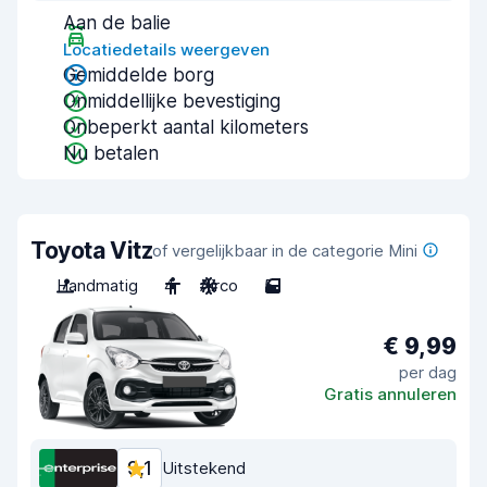
Aan de balie
Locatiedetails weergeven
Gemiddelde borg
Onmiddellijke bevestiging
Onbeperkt aantal kilometers
Nu betalen
Toyota Vitz
of vergelijkbaar in de categorie Mini
Handmatig
4
Airco
5
€ 9,99
per dag
Gratis annuleren
9,1
Uitstekend