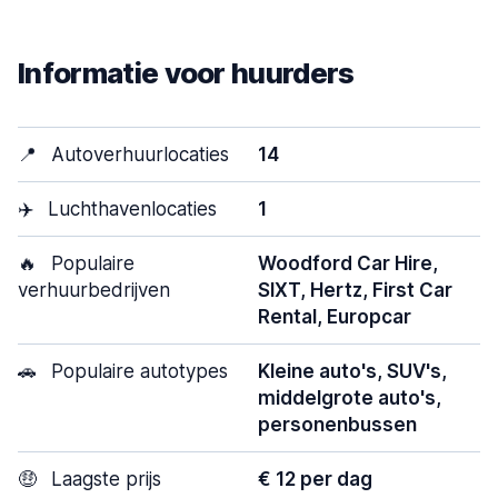
Informatie voor huurders
📍
Autoverhuurlocaties
14
✈️
Luchthavenlocaties
1
🔥
Populaire
Woodford Car Hire,
verhuurbedrijven
SIXT, Hertz, First Car
Rental, Europcar
🚗
Populaire autotypes
Kleine auto's, SUV's,
middelgrote auto's,
personenbussen
🤑
Laagste prijs
€ 12 per dag