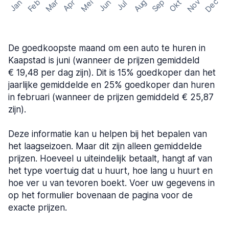
Nov
Dec
Feb
Aug
Sep
Mar
Mei
Okt
Jan
Apr
Jun
Jul
De goedkoopste maand om een auto te huren in
Kaapstad is juni (wanneer de prijzen gemiddeld
€ 19,48 per dag zijn). Dit is 15% goedkoper dan het
jaarlijke gemiddelde en 25% goedkoper dan huren
in februari (wanneer de prijzen gemiddeld € 25,87
zijn).
Deze informatie kan u helpen bij het bepalen van
het laagseizoen. Maar dit zijn alleen gemiddelde
prijzen. Hoeveel u uiteindelijk betaalt, hangt af van
het type voertuig dat u huurt, hoe lang u huurt en
hoe ver u van tevoren boekt. Voer uw gegevens in
op het formulier bovenaan de pagina voor de
exacte prijzen.