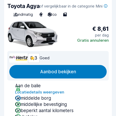
Toyota Agya
of vergelijkbaar in de categorie Mini
Handmatig
4
Airco
5
€ 8,61
per dag
Gratis annuleren
8,3
Goed
Aanbod bekijken
Aan de balie
Locatiedetails weergeven
Gemiddelde borg
Onmiddellijke bevestiging
Onbeperkt aantal kilometers