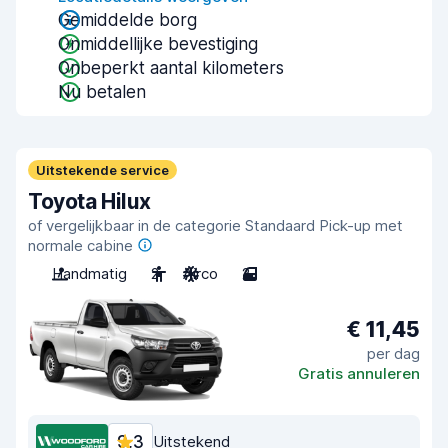
Gemiddelde borg
Onmiddellijke bevestiging
Onbeperkt aantal kilometers
Nu betalen
Uitstekende service
Toyota Hilux
of vergelijkbaar in de categorie Standaard Pick-up met
normale cabine
Handmatig
2
Airco
2
€ 11,45
per dag
Gratis annuleren
9,3
Uitstekend