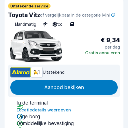
Uitstekende service
Toyota Vitz
of vergelijkbaar in de categorie Mini
Handmatig
4
Airco
5
€ 9,34
per dag
Gratis annuleren
9,1
Uitstekend
Aanbod bekijken
In de terminal
Locatiedetails weergeven
Lage borg
Onmiddellijke bevestiging