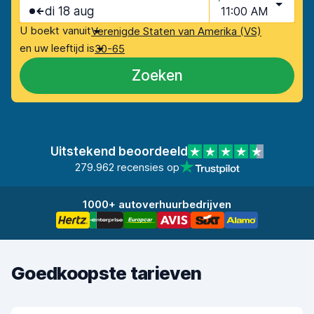
di 18 aug
11:00 AM
U boekt vanuit
Verenigde Staten van Amerika (VS)
en uw leeftijd is
30-65
Zoeken
Uitstekend beoordeeld
279.962 recensies op
1000+ autoverhuurbedrijven
Goedkoopste tarieven