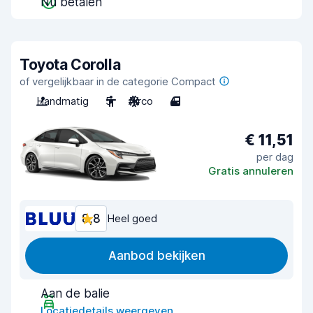
Nu betalen
Toyota Corolla
of vergelijkbaar in de categorie Compact
Handmatig
5
Airco
4
€ 11,51
per dag
Gratis annuleren
8,8
Heel goed
Aanbod bekijken
Aan de balie
Locatiedetails weergeven