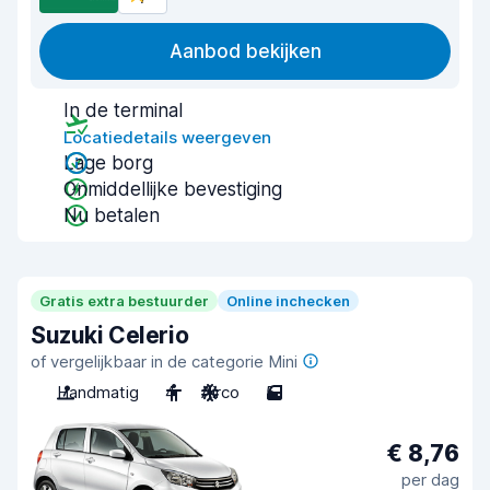
Aanbod bekijken
In de terminal
Locatiedetails weergeven
Lage borg
Onmiddellijke bevestiging
Nu betalen
Gratis extra bestuurder
Online inchecken
Suzuki Celerio
of vergelijkbaar in de categorie Mini
Handmatig
4
Airco
5
€ 8,76
per dag