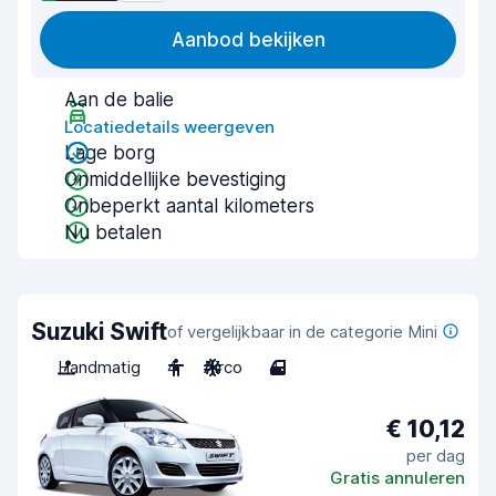
Aanbod bekijken
Aan de balie
Locatiedetails weergeven
Lage borg
Onmiddellijke bevestiging
Onbeperkt aantal kilometers
Nu betalen
Suzuki Swift
of vergelijkbaar in de categorie Mini
Handmatig
4
Airco
4
€ 10,12
per dag
Gratis annuleren