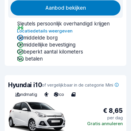
Aanbod bekijken
Sleutels persoonlijk overhandigd krijgen
Locatiedetails weergeven
Gemiddelde borg
Onmiddellijke bevestiging
Onbeperkt aantal kilometers
Nu betalen
Hyundai i10
of vergelijkbaar in de categorie Mini
Handmatig
4
Airco
4
€ 8,65
per dag
Gratis annuleren