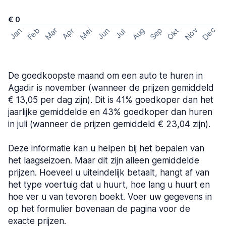
€ 0
Nov
Dec
Feb
Aug
Sep
Mar
Mei
Okt
Jan
Apr
Jun
Jul
De goedkoopste maand om een auto te huren in
Agadir is november (wanneer de prijzen gemiddeld
€ 13,05 per dag zijn). Dit is 41% goedkoper dan het
jaarlijke gemiddelde en 43% goedkoper dan huren
in juli (wanneer de prijzen gemiddeld € 23,04 zijn).
Deze informatie kan u helpen bij het bepalen van
het laagseizoen. Maar dit zijn alleen gemiddelde
prijzen. Hoeveel u uiteindelijk betaalt, hangt af van
het type voertuig dat u huurt, hoe lang u huurt en
hoe ver u van tevoren boekt. Voer uw gegevens in
op het formulier bovenaan de pagina voor de
exacte prijzen.