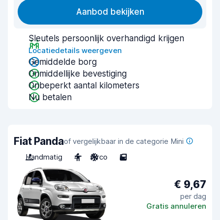
Aanbod bekijken
Sleutels persoonlijk overhandigd krijgen
Locatiedetails weergeven
Gemiddelde borg
Onmiddellijke bevestiging
Onbeperkt aantal kilometers
Nu betalen
Fiat Panda
of vergelijkbaar in de categorie Mini
Handmatig
4
Airco
5
€ 9,67
per dag
Gratis annuleren