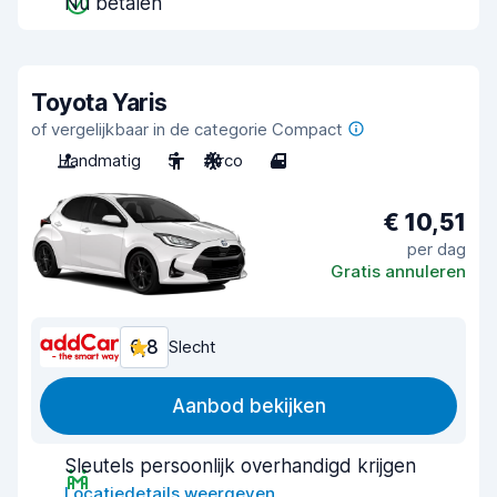
Nu betalen
Toyota Yaris
of vergelijkbaar in de categorie Compact
Handmatig
5
Airco
4
€ 10,51
per dag
Gratis annuleren
6,8
Slecht
Aanbod bekijken
Sleutels persoonlijk overhandigd krijgen
Locatiedetails weergeven