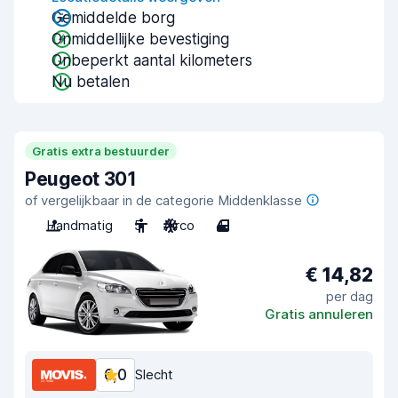
Gemiddelde borg
Onmiddellijke bevestiging
Onbeperkt aantal kilometers
Nu betalen
Gratis extra bestuurder
Peugeot 301
of vergelijkbaar in de categorie Middenklasse
Handmatig
5
Airco
4
€ 14,82
per dag
Gratis annuleren
6,0
Slecht