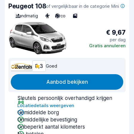
Peugeot 108
of vergelijkbaar in de categorie Mini
Handmatig
4
Airco
5
€ 9,67
per dag
Gratis annuleren
8,3
Goed
Aanbod bekijken
Sleutels persoonlijk overhandigd krijgen
Locatiedetails weergeven
Gemiddelde borg
Onmiddellijke bevestiging
Onbeperkt aantal kilometers