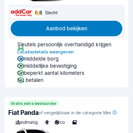
6,8
Slecht
Aanbod bekijken
Sleutels persoonlijk overhandigd krijgen
Locatiedetails weergeven
Gemiddelde borg
Onmiddellijke bevestiging
Onbeperkt aantal kilometers
Nu betalen
Gratis extra bestuurder
Fiat Panda
of vergelijkbaar in de categorie Mini
Handmatig
4
Airco
5