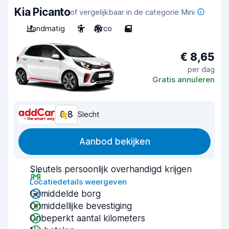
Kia Picanto
of vergelijkbaar in de categorie Mini
Handmatig
5
Airco
5
€ 8,65
per dag
Gratis annuleren
6,8
Slecht
Aanbod bekijken
Sleutels persoonlijk overhandigd krijgen
Locatiedetails weergeven
Gemiddelde borg
Onmiddellijke bevestiging
Onbeperkt aantal kilometers