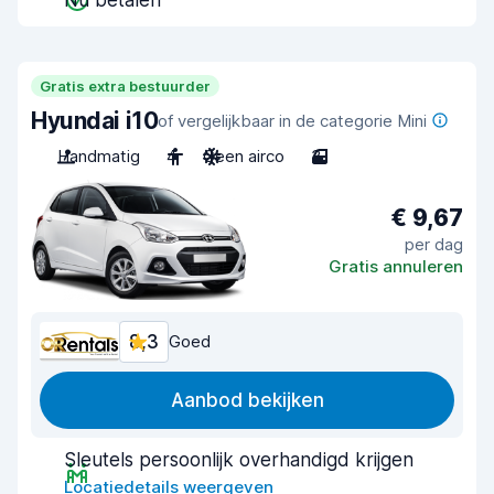
Nu betalen
Gratis extra bestuurder
Hyundai i10
of vergelijkbaar in de categorie Mini
Handmatig
4
Geen airco
3
€ 9,67
per dag
Gratis annuleren
8,3
Goed
Aanbod bekijken
Sleutels persoonlijk overhandigd krijgen
Locatiedetails weergeven