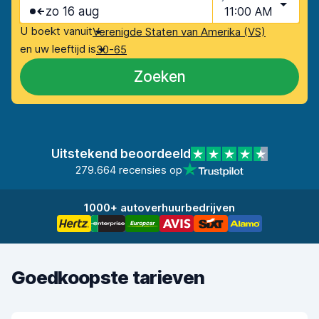
zo 16 aug
11:00 AM
U boekt vanuit
Verenigde Staten van Amerika (VS)
en uw leeftijd is
30-65
Zoeken
Uitstekend beoordeeld
279.664 recensies op
1000+ autoverhuurbedrijven
Goedkoopste tarieven