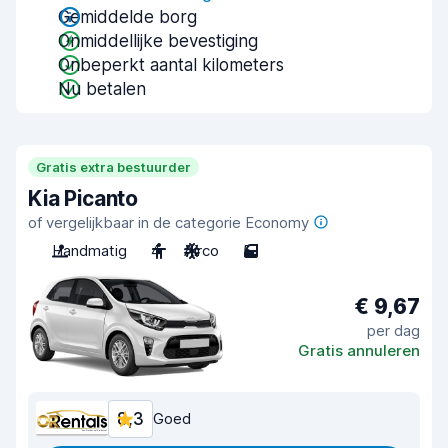
Gemiddelde borg
Onmiddellijke bevestiging
Onbeperkt aantal kilometers
Nu betalen
Gratis extra bestuurder
Kia Picanto
of vergelijkbaar in de categorie Economy
Handmatig
4
Airco
5
€ 9,67
per dag
Gratis annuleren
8,3
Goed