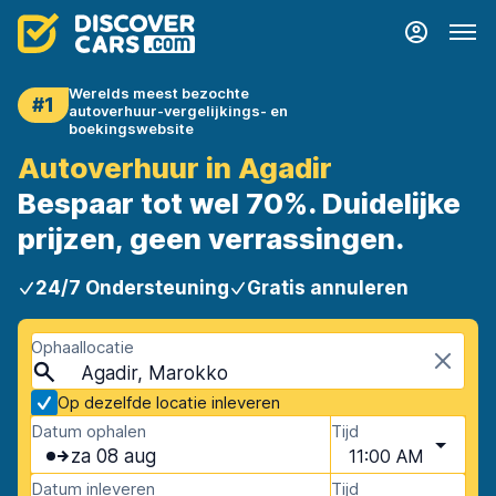
Werelds meest bezochte
#1
autoverhuur-vergelijkings- en
boekingswebsite
Autoverhuur in Agadir
Bespaar tot wel 70%. Duidelijke
prijzen, geen verrassingen.
24/7 Ondersteuning
Gratis annuleren
Ophaallocatie
Agadir, Marokko
Op dezelfde locatie inleveren
Datum ophalen
Tijd
za 08 aug
11:00 AM
Datum inleveren
Tijd