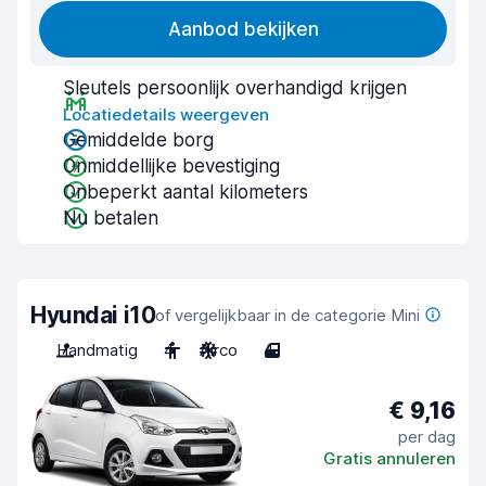
Aanbod bekijken
Sleutels persoonlijk overhandigd krijgen
Locatiedetails weergeven
Gemiddelde borg
Onmiddellijke bevestiging
Onbeperkt aantal kilometers
Nu betalen
Hyundai i10
of vergelijkbaar in de categorie Mini
Handmatig
4
Airco
4
€ 9,16
per dag
Gratis annuleren