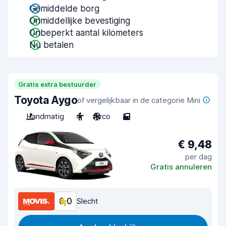
Gemiddelde borg
Onmiddellijke bevestiging
Onbeperkt aantal kilometers
Nu betalen
Gratis extra bestuurder
Toyota Aygo
of vergelijkbaar in de categorie Mini
Handmatig
4
Airco
5
€ 9,48
per dag
Gratis annuleren
6,0
Slecht