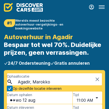
Werelds meest bezochte
#1
autoverhuur-vergelijkings- en
boekingswebsite
Autoverhuur in Agadir
Bespaar tot wel 70%. Duidelijke
prijzen, geen verrassingen.
24/7 Ondersteuning
Gratis annuleren
Ophaallocatie
Agadir, Marokko
Op dezelfde locatie inleveren
Datum ophalen
Tijd
wo 12 aug
11:00 AM
Datum inleveren
Tijd