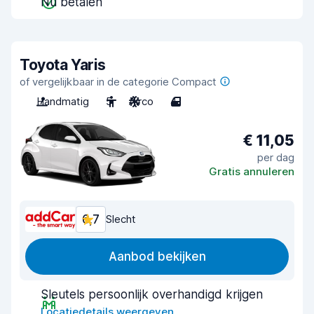
Nu betalen
Toyota Yaris
of vergelijkbaar in de categorie Compact
Handmatig
5
Airco
4
€ 11,05
per dag
Gratis annuleren
6,7
Slecht
Aanbod bekijken
Sleutels persoonlijk overhandigd krijgen
Locatiedetails weergeven