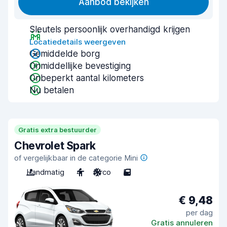
Aanbod bekijken
Sleutels persoonlijk overhandigd krijgen
Locatiedetails weergeven
Gemiddelde borg
Onmiddellijke bevestiging
Onbeperkt aantal kilometers
Nu betalen
Gratis extra bestuurder
Chevrolet Spark
of vergelijkbaar in de categorie Mini
Handmatig
4
Airco
5
€ 9,48
per dag
Gratis annuleren