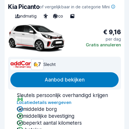
Kia Picanto
of vergelijkbaar in de categorie Mini
Handmatig
5
Airco
5
€ 9,16
per dag
Gratis annuleren
6,7
Slecht
Aanbod bekijken
Sleutels persoonlijk overhandigd krijgen
Locatiedetails weergeven
Gemiddelde borg
Onmiddellijke bevestiging
Onbeperkt aantal kilometers