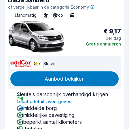
Dacia Sandero
of vergelijkbaar in de categorie Economy
Handmatig
5
Airco
5
€ 9,17
per dag
Gratis annuleren
6,7
Slecht
Aanbod bekijken
Sleutels persoonlijk overhandigd krijgen
Locatiedetails weergeven
Gemiddelde borg
Onmiddellijke bevestiging
Onbeperkt aantal kilometers