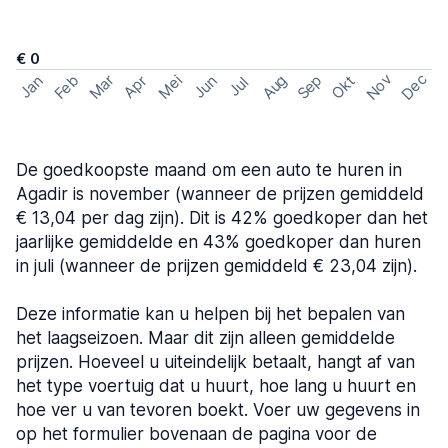
€ 0
Nov
Dec
Feb
Aug
Sep
Mar
Mei
Okt
Jan
Apr
Jun
Jul
De goedkoopste maand om een auto te huren in
Agadir is november (wanneer de prijzen gemiddeld
€ 13,04 per dag zijn). Dit is 42% goedkoper dan het
jaarlijke gemiddelde en 43% goedkoper dan huren
in juli (wanneer de prijzen gemiddeld € 23,04 zijn).
Deze informatie kan u helpen bij het bepalen van
het laagseizoen. Maar dit zijn alleen gemiddelde
prijzen. Hoeveel u uiteindelijk betaalt, hangt af van
het type voertuig dat u huurt, hoe lang u huurt en
hoe ver u van tevoren boekt. Voer uw gegevens in
op het formulier bovenaan de pagina voor de