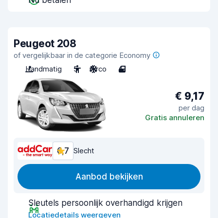
Nu betalen
Peugeot 208
of vergelijkbaar in de categorie Economy
Handmatig
5
Airco
4
€ 9,17
per dag
Gratis annuleren
6,7
Slecht
Aanbod bekijken
Sleutels persoonlijk overhandigd krijgen
Locatiedetails weergeven