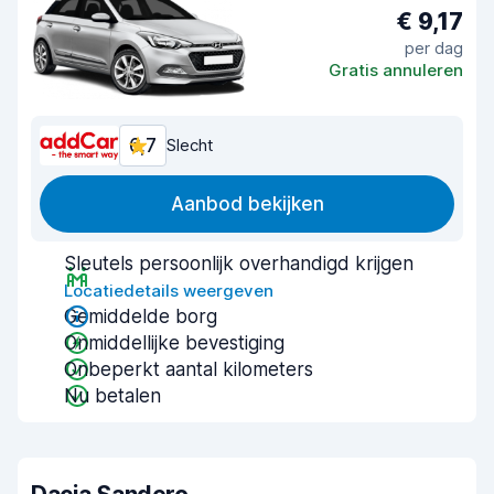
€ 9,17
per dag
Gratis annuleren
6,7
Slecht
Aanbod bekijken
Sleutels persoonlijk overhandigd krijgen
Locatiedetails weergeven
Gemiddelde borg
Onmiddellijke bevestiging
Onbeperkt aantal kilometers
Nu betalen