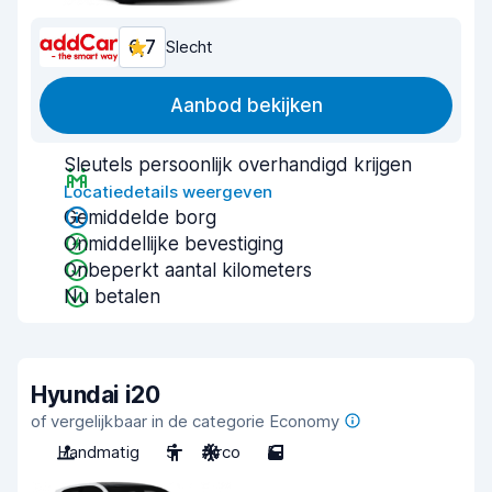
6,7
Slecht
Aanbod bekijken
Sleutels persoonlijk overhandigd krijgen
Locatiedetails weergeven
Gemiddelde borg
Onmiddellijke bevestiging
Onbeperkt aantal kilometers
Nu betalen
Hyundai i20
of vergelijkbaar in de categorie Economy
Handmatig
5
Airco
5