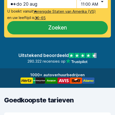
do 20 aug
11:00 AM
U boekt vanuit
Verenigde Staten van Amerika (VS)
en uw leeftijd is
30-65
Zoeken
Uitstekend beoordeeld
280.322 recensies op
1000+ autoverhuurbedrijven
Goedkoopste tarieven