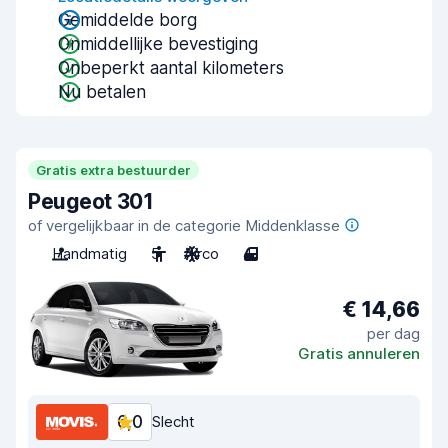
Gemiddelde borg
Onmiddellijke bevestiging
Onbeperkt aantal kilometers
Nu betalen
Gratis extra bestuurder
Peugeot 301
of vergelijkbaar in de categorie Middenklasse
Handmatig
5
Airco
4
€ 14,66
per dag
Gratis annuleren
6,0
Slecht