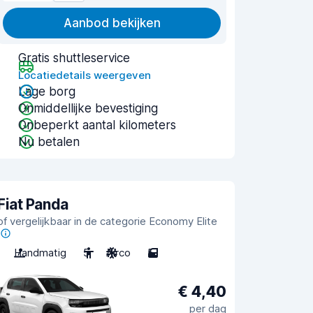
Aanbod bekijken
Gratis shuttleservice
Locatiedetails weergeven
Lage borg
Onmiddellijke bevestiging
Onbeperkt aantal kilometers
Nu betalen
Fiat Panda
of vergelijkbaar in de categorie Economy Elite
Handmatig
5
Airco
5
€ 4,40
per dag