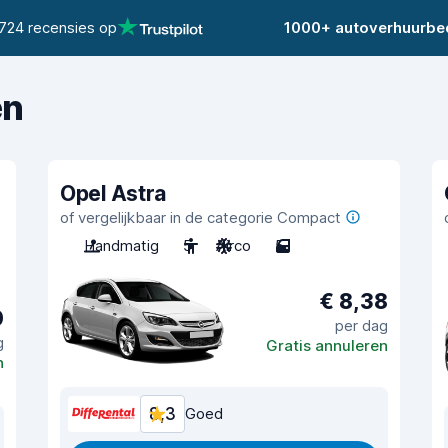
724 recensies op
1000+ autoverhuurbed
en
Opel Astra
of vergelijkbaar in de categorie Compact
Handmatig
5
Airco
5
€ 8,38
0
per dag
g
Gratis annuleren
n
8,3
Goed