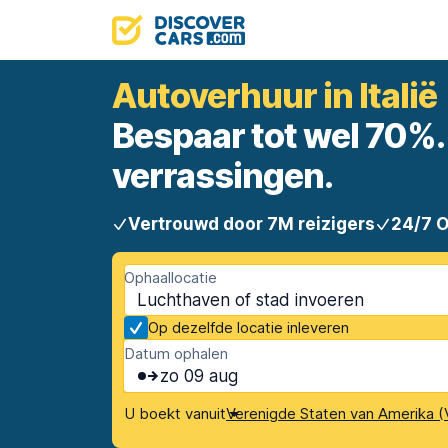
Autoverhuur in Italië
Bespaar tot wel 70%. 
verrassingen.
Vertrouwd door 7M reizigers
24/7 
Ophaallocatie
Op dezelfde locatie inleveren
Datum ophalen
zo 09 aug
U boekt vanuit
Verenigde Staten van Amerika (