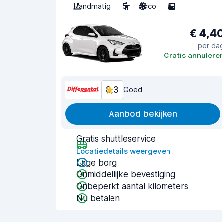
Handmatig
5
Airco
5
€ 4,4
per da
Gratis annulere
8,3
Goed
Aanbod bekijken
Gratis shuttleservice
Locatiedetails weergeven
Lage borg
Onmiddellijke bevestiging
Onbeperkt aantal kilometers
Nu betalen