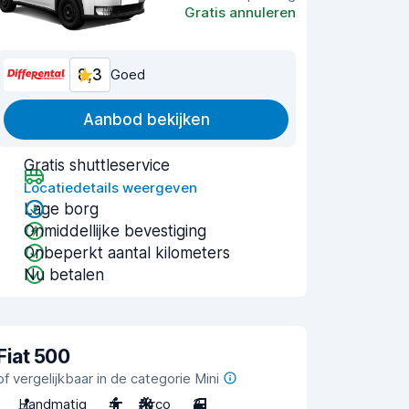
Gratis annuleren
8,3
Goed
Aanbod bekijken
Gratis shuttleservice
Locatiedetails weergeven
Lage borg
Onmiddellijke bevestiging
Onbeperkt aantal kilometers
Nu betalen
Fiat 500
of vergelijkbaar in de categorie Mini
Handmatig
4
Airco
3