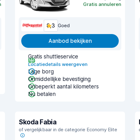
n
Gratis annuleren
8,3
Goed
Aanbod bekijken
Gratis shuttleservice
Locatiedetails weergeven
Lage borg
Onmiddellijke bevestiging
Onbeperkt aantal kilometers
Nu betalen
Skoda Fabia
of vergelijkbaar in de categorie Economy Elite