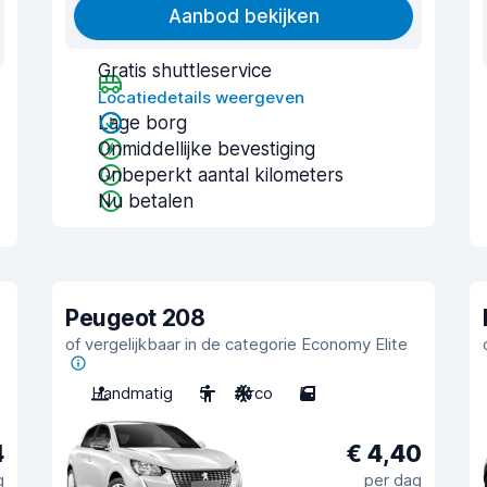
Aanbod bekijken
Gratis shuttleservice
Locatiedetails weergeven
Lage borg
Onmiddellijke bevestiging
Onbeperkt aantal kilometers
Nu betalen
Peugeot 208
of vergelijkbaar in de categorie Economy Elite
Handmatig
5
Airco
5
4
€ 4,40
g
per dag