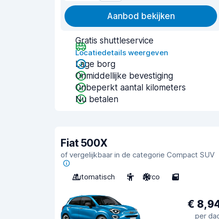
Aanbod bekijken
Gratis shuttleservice
Locatiedetails weergeven
Lage borg
Onmiddellijke bevestiging
Onbeperkt aantal kilometers
Nu betalen
Fiat 500X
of vergelijkbaar in de categorie Compact SUV
Automatisch
5
Airco
5
€ 8,9
per da