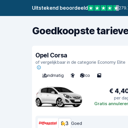
Uitstekend beoordeeld
279.
Goedkoopste tariev
Opel Corsa
of vergelijkbaar in de categorie Economy Elite
Handmatig
5
Airco
5
€ 4,4
per da
Gratis annulere
8,3
Goed