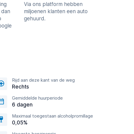
ing
Via ons platform hebben
r dan
miljoenen klanten een auto
p
gehuurd.
Google
Rijd aan deze kant van de weg
Rechts
Gemiddelde huurperiode
6 dagen
Maximaal toegestaan alcoholpromillage
0,05%
Hoogste benzineprijs