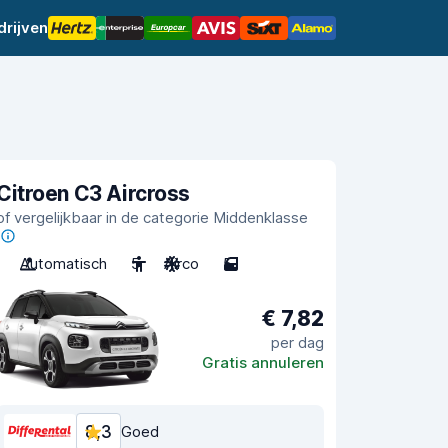
rijven
Citroen C3 Aircross
of vergelijkbaar in de categorie Middenklasse
Automatisch
5
Airco
5
€ 7,82
per dag
Gratis annuleren
8,3
Goed