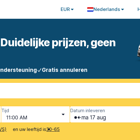
EUR
Nederlands
Duidelijke prijzen, geen
Ondersteuning
Gratis annuleren
Tijd
Datum inleveren
11:00 AM
ma 17 aug
en uw leeftijd is
VS)
30-65