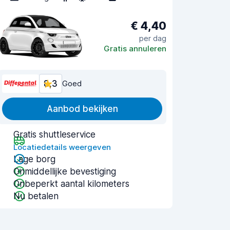
€ 4,40
per dag
Gratis annuleren
8,3
Goed
Aanbod bekijken
Gratis shuttleservice
Locatiedetails weergeven
Lage borg
Onmiddellijke bevestiging
Onbeperkt aantal kilometers
Nu betalen