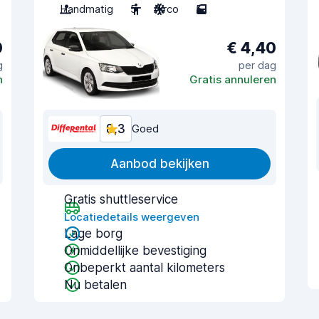
Handmatig
5
Airco
5
0
€ 4,40
g
per dag
n
Gratis annuleren
8,3
Goed
Aanbod bekijken
Gratis shuttleservice
Locatiedetails weergeven
Lage borg
Onmiddellijke bevestiging
Onbeperkt aantal kilometers
Nu betalen