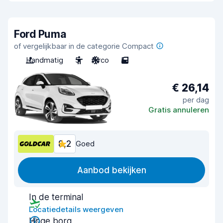
Ford Puma
of vergelijkbaar in de categorie Compact
Handmatig
5
Airco
5
€ 26,14
per dag
Gratis annuleren
8,2
Goed
Aanbod bekijken
In de terminal
Locatiedetails weergeven
Hoge borg