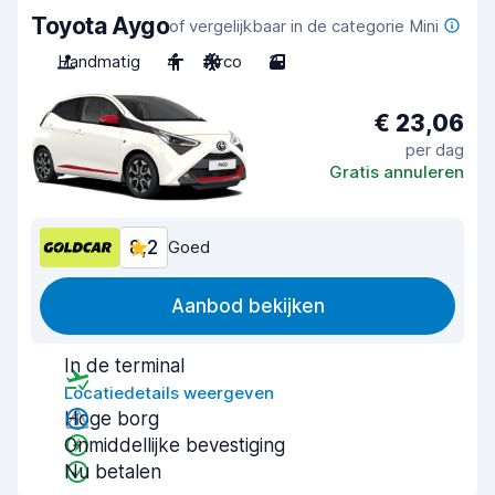
Toyota Aygo
of vergelijkbaar in de categorie Mini
Handmatig
4
Airco
3
€ 23,06
per dag
Gratis annuleren
8,2
Goed
Aanbod bekijken
In de terminal
Locatiedetails weergeven
Hoge borg
Onmiddellijke bevestiging
Nu betalen