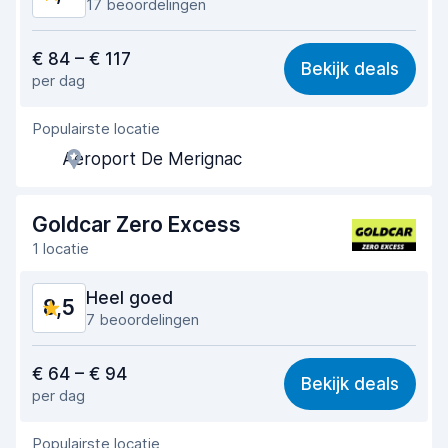
17 beoordelingen
Waar voor uw geld
8,2
€ 84 – € 117
Bekijk deals
per dag
Makkelijk te vinden
8,5
Populairste locatie
Behulpzame medewerker
8,5
Aeroport De Merignac
Snelheid ophaalproces
7,8
Snelheid inleverproces
8,6
Goldcar Zero Excess
1 locatie
Netheid van de auto
9,0
Heel goed
8,5
Staat van de auto
8,8
7 beoordelingen
Waar voor uw geld
8,3
€ 64 – € 94
Bekijk deals
per dag
Makkelijk te vinden
8,4
Populairste locatie
Behulpzame medewerker
8,5