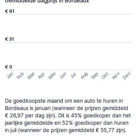
Gemiddelde dagprijs in Bordeaux
€ 61
€ 31
€ 0
Nov
Dec
Feb
Aug
Sep
Mar
Mei
Okt
Jan
Apr
Jun
Jul
De goedkoopste maand om een auto te huren in
Bordeaux is januari (wanneer de prijzen gemiddeld
€ 26,97 per dag zijn). Dit is 45% goedkoper dan het
jaarlijke gemiddelde en 52% goedkoper dan huren
in juli (wanneer de prijzen gemiddeld € 55,77 zijn).