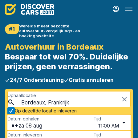
Werelds meest bezochte
#1
autoverhuur-vergelijkings- en
boekingswebsite
Autoverhuur in Bordeaux
Bespaar tot wel 70%. Duidelijke
prijzen, geen verrassingen.
24/7 Ondersteuning
Gratis annuleren
Ophaallocatie
Bordeaux, Frankrijk
Op dezelfde locatie inleveren
Datum ophalen
Tijd
za 08 aug
11:00 AM
Datum inleveren
Tijd