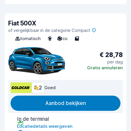
Fiat 500X
of vergelijkbaar in de categorie Compact
Automatisch
5
Airco
5
€ 28,78
per dag
Gratis annuleren
8,2
Goed
Aanbod bekijken
In de terminal
Locatiedetails weergeven