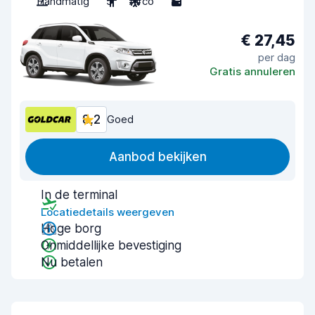
Handmatig
5
Airco
5
€ 27,45
per dag
Gratis annuleren
8,2
Goed
Aanbod bekijken
In de terminal
Locatiedetails weergeven
Hoge borg
Onmiddellijke bevestiging
Nu betalen