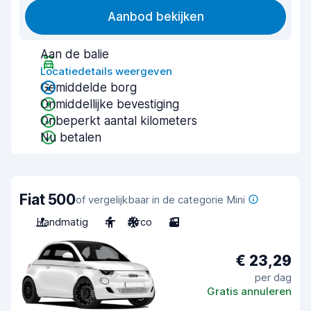
Aanbod bekijken
Aan de balie
Locatiedetails weergeven
Gemiddelde borg
Onmiddellijke bevestiging
Onbeperkt aantal kilometers
Nu betalen
Fiat 500
of vergelijkbaar in de categorie Mini
Handmatig
4
Airco
3
€ 23,29
per dag
Gratis annuleren