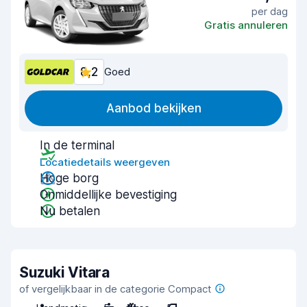
per dag
Gratis annuleren
8,2
Goed
Aanbod bekijken
In de terminal
Locatiedetails weergeven
Hoge borg
Onmiddellijke bevestiging
Nu betalen
Suzuki Vitara
of vergelijkbaar in de categorie Compact