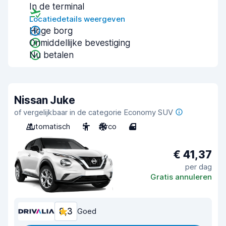
In de terminal
Locatiedetails weergeven
Hoge borg
Onmiddellijke bevestiging
Nu betalen
Nissan Juke
of vergelijkbaar in de categorie Economy SUV
Automatisch
5
Airco
4
€ 41,37
per dag
Gratis annuleren
8,3
Goed