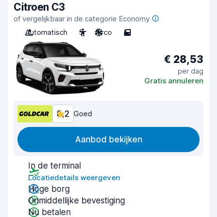
Citroen C3
of vergelijkbaar in de categorie Economy
Automatisch
5
Airco
5
€ 28,53
per dag
Gratis annuleren
8,2
Goed
Aanbod bekijken
In de terminal
Locatiedetails weergeven
Hoge borg
Onmiddellijke bevestiging
Nu betalen