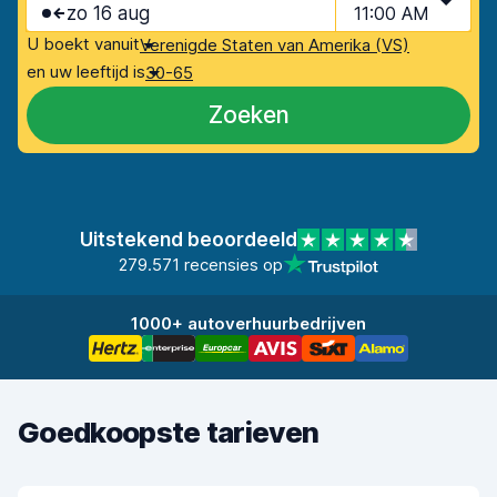
zo 16 aug
11:00 AM
U boekt vanuit
Verenigde Staten van Amerika (VS)
en uw leeftijd is
30-65
Zoeken
Uitstekend beoordeeld
279.571 recensies op
1000+ autoverhuurbedrijven
Goedkoopste tarieven