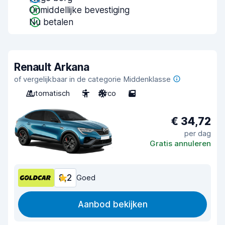
Onmiddellijke bevestiging
Nu betalen
Renault Arkana
of vergelijkbaar in de categorie Middenklasse
Automatisch
5
Airco
5
€ 34,72
per dag
Gratis annuleren
8,2
Goed
Aanbod bekijken