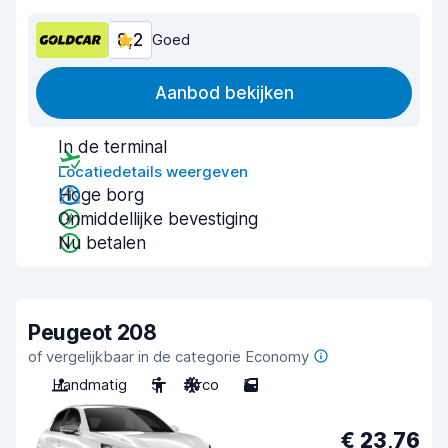
8,2
Goed
Aanbod bekijken
In de terminal
Locatiedetails weergeven
Hoge borg
Onmiddellijke bevestiging
Nu betalen
Peugeot 208
of vergelijkbaar in de categorie Economy
Handmatig
5
Airco
5
€ 23,76