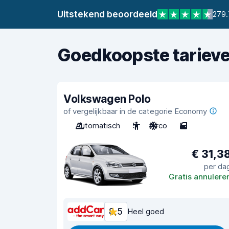
Uitstekend beoordeeld
279.
Goedkoopste tariev
Volkswagen Polo
of vergelijkbaar in de categorie Economy
Automatisch
5
Airco
5
€ 31,3
per da
Gratis annulere
8,5
Heel goed