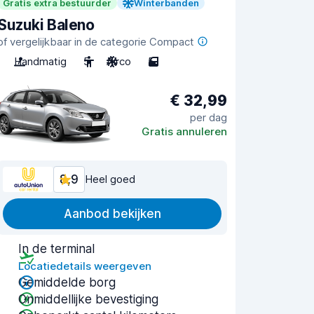
Gratis extra bestuurder
Winterbanden
Suzuki Baleno
of vergelijkbaar in de categorie Compact
Handmatig
5
Airco
5
€ 32,99
per dag
Gratis annuleren
8,9
Heel goed
Aanbod bekijken
In de terminal
Locatiedetails weergeven
Gemiddelde borg
Onmiddellijke bevestiging