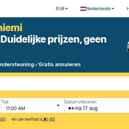
EUR
Nederlands
niemi
Duidelijke prijzen, geen
Ondersteuning
Gratis annuleren
Tijd
Datum inleveren
11:00 AM
ma 17 aug
en uw leeftijd is
VS)
30-65