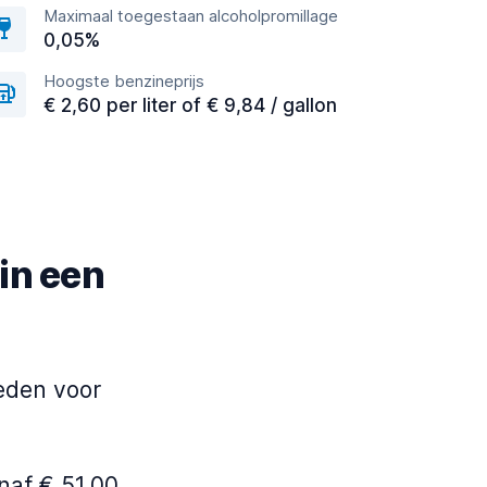
Maximaal toegestaan alcoholpromillage
0,05%
Hoogste benzineprijs
€ 2,60 per liter of € 9,84 / gallon
 in een
eden voor
naf € 51,00