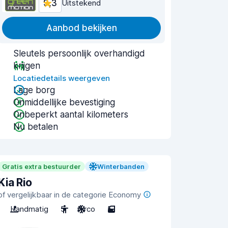
9,3
Uitstekend
Aanbod bekijken
Sleutels persoonlijk overhandigd
krijgen
Locatiedetails weergeven
Lage borg
Onmiddellijke bevestiging
Onbeperkt aantal kilometers
Nu betalen
Gratis extra bestuurder
Winterbanden
Kia Rio
of vergelijkbaar in de categorie Economy
Handmatig
5
Airco
5