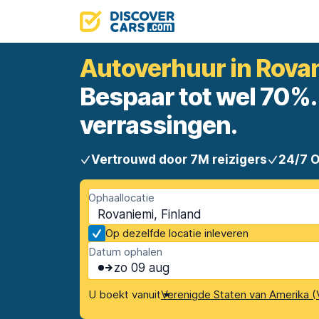
Autoverhuur in Rova
Bespaar tot wel 70%. 
verrassingen.
Vertrouwd door 7M reizigers
24/7 
Ophaallocatie
Rovaniemi, Finland
Op dezelfde locatie inleveren
Datum ophalen
zo 09 aug
U boekt vanuit
Verenigde Staten van Amerika (