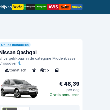
rijven
Online inchecken
Nissan Qashqai
of vergelijkbaar in de categorie Middenklasse
Crossover
Automatisch
5
Airco
5
€ 48,39
per dag
Gratis annuleren