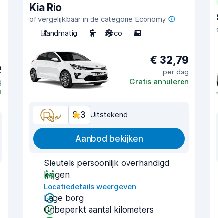
Kia Rio
of vergelijkbaar in de categorie Economy
Handmatig
5
Airco
5
€ 32,79
2
per dag
g
Gratis annuleren
n
9,3
Uitstekend
Aanbod bekijken
Sleutels persoonlijk overhandigd
krijgen
Locatiedetails weergeven
Lage borg
Onbeperkt aantal kilometers