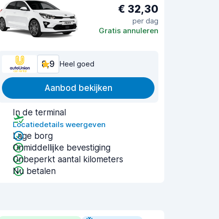
€ 32,30
per dag
Gratis annuleren
8,9
Heel goed
Aanbod bekijken
In de terminal
Locatiedetails weergeven
Lage borg
Onmiddellijke bevestiging
Onbeperkt aantal kilometers
Nu betalen