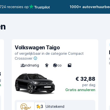
724 recensies op
1000+ autoverhuurbed
en
Volkswagen Taigo
of vergelijkbaar in de categorie Compact
Crossover
Handmatig
5
Airco
5
8
€ 32,88
g
n
per dag
Gratis annuleren
9,3
Uitstekend