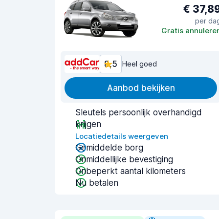
€ 37,8
per da
Gratis annulere
8,5
Heel goed
Aanbod bekijken
Sleutels persoonlijk overhandigd
krijgen
Locatiedetails weergeven
Gemiddelde borg
Onmiddellijke bevestiging
Onbeperkt aantal kilometers
Nu betalen