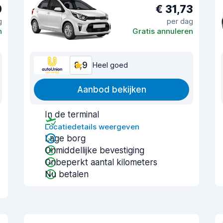
9
€ 31,73
g
per dag
n
Gratis annuleren
8,9
Heel goed
Aanbod bekijken
In de terminal
Locatiedetails weergeven
Lage borg
Onmiddellijke bevestiging
Onbeperkt aantal kilometers
Nu betalen