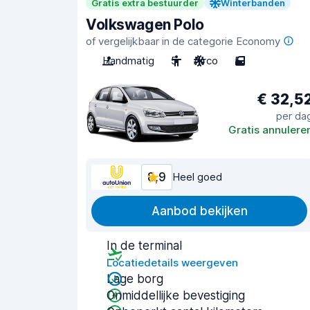
Gratis extra bestuurder
Winterbanden
Volkswagen Polo
of vergelijkbaar in de categorie Economy
Handmatig
5
Airco
5
€ 32,5
per da
Gratis annulere
8,9
Heel goed
Aanbod bekijken
In de terminal
Locatiedetails weergeven
Lage borg
Onmiddellijke bevestiging