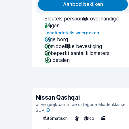
Aanbod bekijken
Sleutels persoonlijk overhandigd
krijgen
Locatiedetails weergeven
Lage borg
Onmiddellijke bevestiging
Onbeperkt aantal kilometers
Nu betalen
Nissan Qashqai
of vergelijkbaar in de categorie Middenklasse
SUV
Automatisch
5
Airco
5