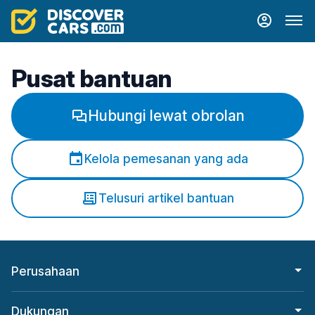
Pusat bantuan
Hubungi lewat obrolan
Kelola pemesanan yang ada
Telusuri artikel bantuan
Perusahaan
Dukungan