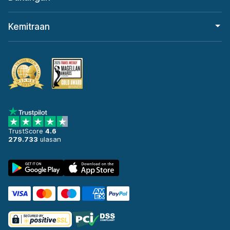
Kemitraan
TrustScore
4.6
279.733
ulasan