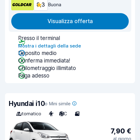
8,3
Buona
Visualizza offerta
Presso il terminal
Mostra i dettagli della sede
Deposito medio
Conferma immediata!
Chilometraggio illimitato
Paga adesso
Hyundai i10
o Mini simile
Automatico
4
A/C
3
7,90 €
al giorno