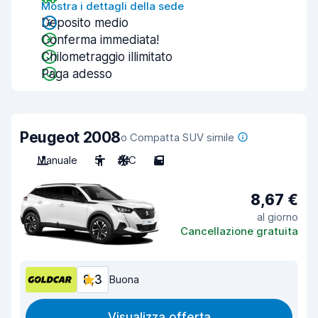
Mostra i dettagli della sede
Deposito medio
Conferma immediata!
Chilometraggio illimitato
Paga adesso
Peugeot 2008
o Compatta SUV simile
Manuale
5
A/C
5
8,67 €
al giorno
Cancellazione gratuita
8,3
Buona
Visualizza offerta