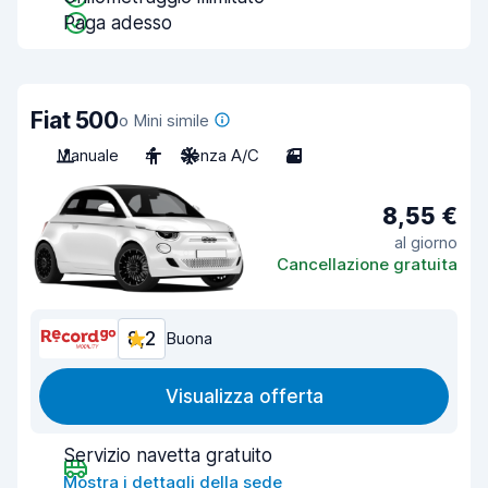
Paga adesso
Fiat 500
o Mini simile
Manuale
4
Senza A/C
3
8,55 €
al giorno
Cancellazione gratuita
8,2
Buona
Visualizza offerta
Servizio navetta gratuito
Mostra i dettagli della sede