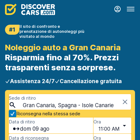
Il sito di confronto e
#1
prenotazione di autonoleggi più
visitato al mondo
Noleggio auto a Gran Canaria
Risparmia fino al 70%. Prezzi
trasparenti senza sorprese.
Assistenza 24/7
Cancellazione gratuita
Sede di ritiro
Gran Canaria, Spagna - Isole Canarie
Riconsegna nella stessa sede
Data di ritiro
Ora
dom 09 ago
11:00 AM
Data di riconsegna
Ora