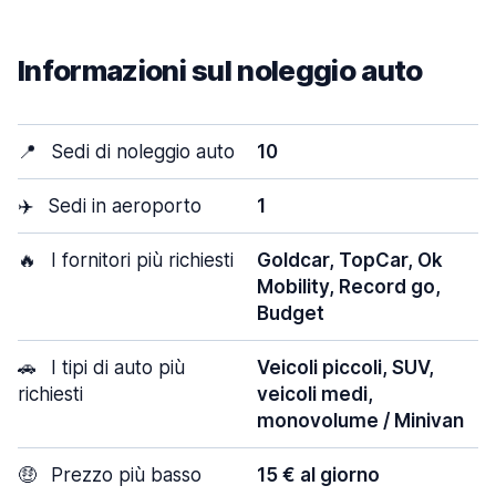
Informazioni sul noleggio auto
📍
Sedi di noleggio auto
10
✈️
Sedi in aeroporto
1
🔥
I fornitori più richiesti
Goldcar, TopCar, Ok
Mobility, Record go,
Budget
🚗
I tipi di auto più
Veicoli piccoli, SUV,
richiesti
veicoli medi,
monovolume / Minivan
🤑
Prezzo più basso
15 € al giorno