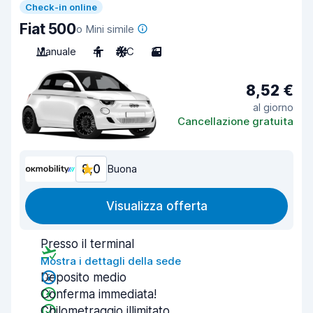
Check-in online
Fiat 500
o Mini simile
Manuale
4
A/C
3
8,52 €
al giorno
Cancellazione gratuita
8,0
Buona
Visualizza offerta
Presso il terminal
Mostra i dettagli della sede
Deposito medio
Conferma immediata!
Chilometraggio illimitato