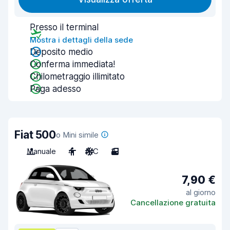
Presso il terminal
Mostra i dettagli della sede
Deposito medio
Conferma immediata!
Chilometraggio illimitato
Paga adesso
Fiat 500
o Mini simile
Manuale
4
A/C
3
7,90 €
al giorno
Cancellazione gratuita