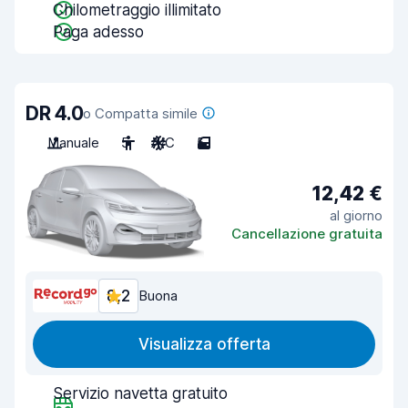
Chilometraggio illimitato
Paga adesso
DR 4.0
o Compatta simile
Manuale
5
A/C
5
12,42 €
al giorno
Cancellazione gratuita
8,2
Buona
Visualizza offerta
Servizio navetta gratuito