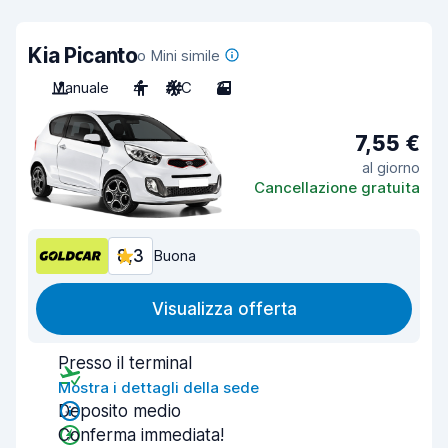
Kia Picanto
o Mini simile
Manuale
4
A/C
3
7,55 €
al giorno
Cancellazione gratuita
8,3
Buona
Visualizza offerta
Presso il terminal
Mostra i dettagli della sede
Deposito medio
Conferma immediata!