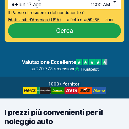
lun 17 ago
11:00 AM
Il Paese di residenza del conducente è
e l'età è di
anni
Stati Uniti d'America (USA)
30-65
Cerca
Valutazione Eccellente
su 279.773 recensioni
1000+ fornitori
I prezzi più convenienti per il
noleggio auto