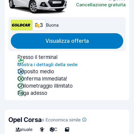
Cancellazione gratuita
8,3
Buona
Visualizza offerta
Presso il terminal
Mostra i dettagli della sede
Deposito medio
Conferma immediata!
Chilometraggio illimitato
Paga adesso
Opel Corsa
o Economica simile
Manuale
5
A/C
5