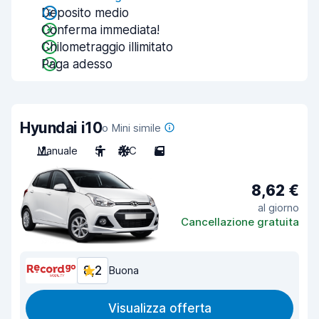
Deposito medio
Conferma immediata!
Chilometraggio illimitato
Paga adesso
Hyundai i10
o Mini simile
Manuale
5
A/C
5
8,62 €
al giorno
Cancellazione gratuita
8,2
Buona
Visualizza offerta