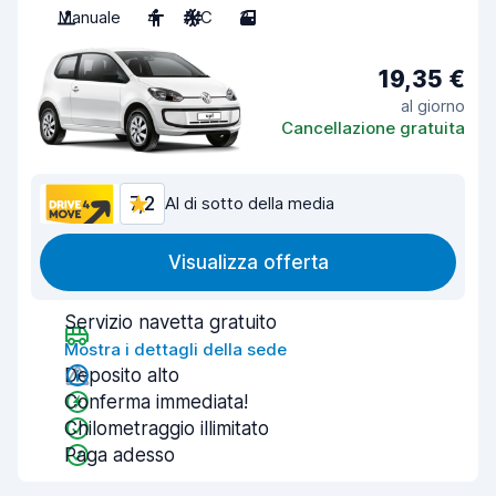
Manuale
4
A/C
3
19,35 €
al giorno
Cancellazione gratuita
7,2
Al di sotto della media
Visualizza offerta
Servizio navetta gratuito
Mostra i dettagli della sede
Deposito alto
Conferma immediata!
Chilometraggio illimitato
Paga adesso