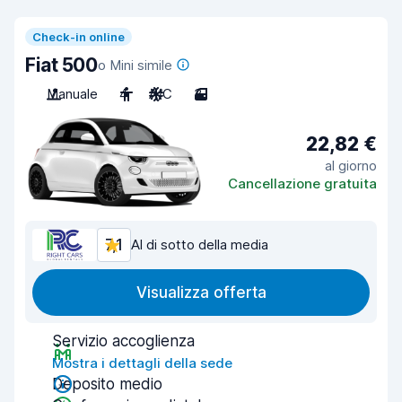
Check-in online
Fiat 500
o Mini simile
Manuale
4
A/C
3
22,82 €
al giorno
Cancellazione gratuita
7,1
Al di sotto della media
Visualizza offerta
Servizio accoglienza
Mostra i dettagli della sede
Deposito medio