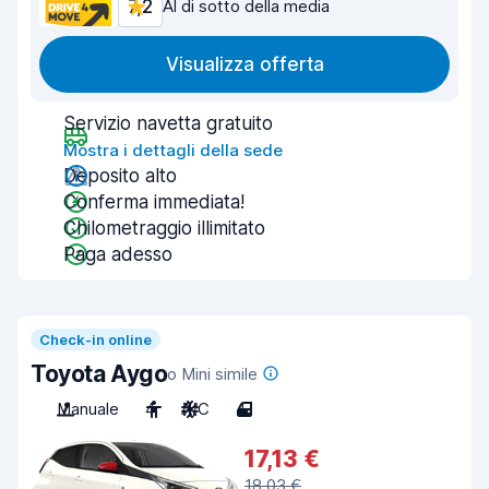
7,2
Al di sotto della media
Visualizza offerta
Servizio navetta gratuito
Mostra i dettagli della sede
Deposito alto
Conferma immediata!
Chilometraggio illimitato
Paga adesso
Check-in online
Toyota Aygo
o Mini simile
Manuale
4
A/C
4
17,13 €
18,03 €