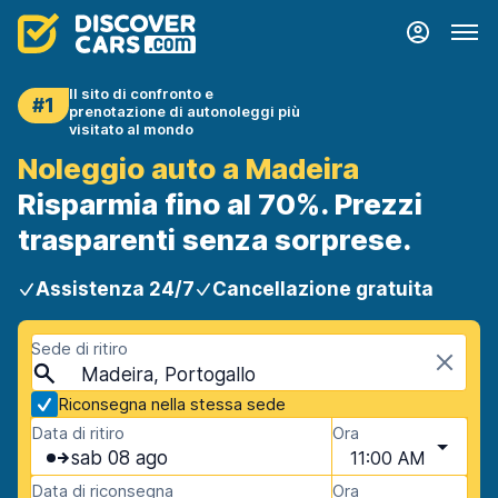
Il sito di confronto e
#1
prenotazione di autonoleggi più
visitato al mondo
Noleggio auto a Madeira
Risparmia fino al 70%. Prezzi
trasparenti senza sorprese.
Assistenza 24/7
Cancellazione gratuita
Sede di ritiro
Madeira, Portogallo
Riconsegna nella stessa sede
Data di ritiro
Ora
sab 08 ago
11:00 AM
Data di riconsegna
Ora