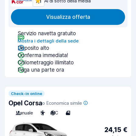
7,1
Al di sotto della media
Visualizza offerta
Servizio navetta gratuito
Mostra i dettagli della sede
Deposito alto
Conferma immediata!
Chilometraggio illimitato
Paga una parte ora
Check-in online
Opel Corsa
o Economica simile
Manuale
5
A/C
4
24,15 €