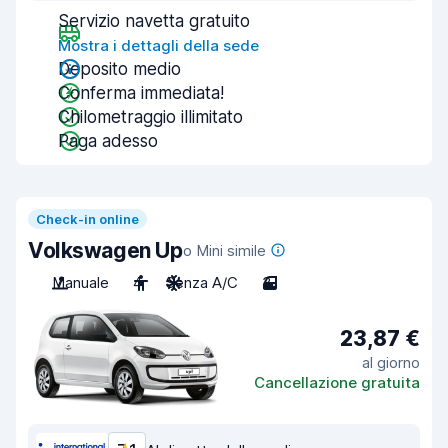
Servizio navetta gratuito
Mostra i dettagli della sede
Deposito medio
Conferma immediata!
Chilometraggio illimitato
Paga adesso
Check-in online
Volkswagen Up
o Mini simile
Manuale
4
Senza A/C
3
23,87 €
al giorno
Cancellazione gratuita