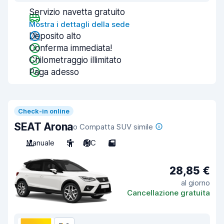
Servizio navetta gratuito
Mostra i dettagli della sede
Deposito alto
Conferma immediata!
Chilometraggio illimitato
Paga adesso
Check-in online
SEAT Arona
o Compatta SUV simile
Manuale
5
A/C
5
28,85 €
al giorno
Cancellazione gratuita