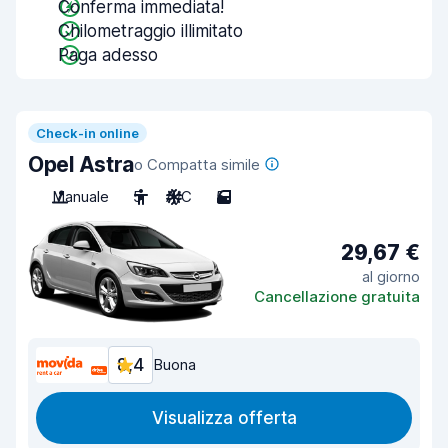
Conferma immediata!
Chilometraggio illimitato
Paga adesso
Check-in online
Opel Astra
o Compatta simile
Manuale
5
A/C
5
29,67 €
al giorno
Cancellazione gratuita
8,4
Buona
Visualizza offerta