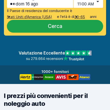
dom 16 ago
11:00 AM
Il Paese di residenza del conducente è
e l'età è di
anni
Stati Uniti d'America (USA)
30-65
Cerca
Valutazione Eccellente
su 279.664 recensioni
1000+ fornitori
I prezzi più convenienti per il
noleggio auto