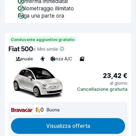
Conferma immediata!
Chilometraggio illimitato
Paga una parte ora
Conducente aggiuntivo gratuito
Fiat 500
o Mini simile
Manuale
4
Senza A/C
3
23,42 €
al giorno
Cancellazione gratuita
8,0
Buona
Visualizza offerta