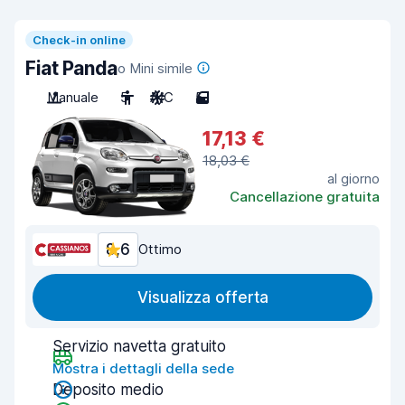
Check-in online
Fiat Panda
o Mini simile
Manuale
5
A/C
5
17,13 €
18,03 €
al giorno
Cancellazione gratuita
8,6
Ottimo
Visualizza offerta
Servizio navetta gratuito
Mostra i dettagli della sede
Deposito medio