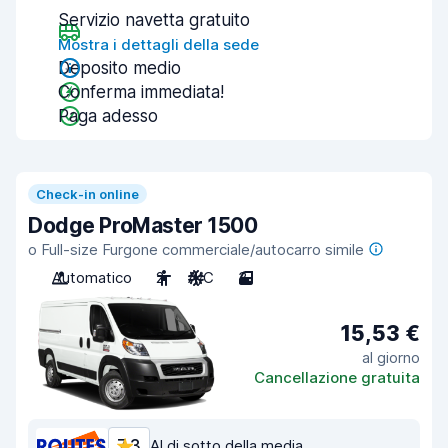
Servizio navetta gratuito
Mostra i dettagli della sede
Deposito medio
Conferma immediata!
Paga adesso
Check-in online
Dodge ProMaster 1500
o Full-size Furgone commerciale/autocarro simile
Automatico
2
A/C
3
15,53 €
al giorno
Cancellazione gratuita
7,3
Al di sotto della media