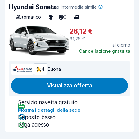
Hyundai Sonata
o Intermedia simile
Automatico
5
A/C
4
28,12 €
31,25 €
al giorno
Cancellazione gratuita
8,4
Buona
Visualizza offerta
Servizio navetta gratuito
Mostra i dettagli della sede
Deposito basso
Paga adesso