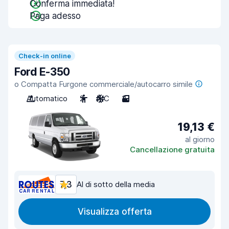
Conferma immediata!
Paga adesso
Check-in online
Ford E-350
o Compatta Furgone commerciale/autocarro simile
Automatico
2
A/C
3
19,13 €
al giorno
Cancellazione gratuita
7,3
Al di sotto della media
Visualizza offerta