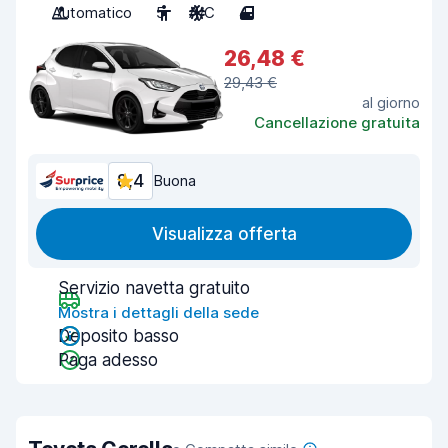
Automatico
5
A/C
4
26,48 €
29,43 €
al giorno
Cancellazione gratuita
8,4
Buona
Visualizza offerta
Servizio navetta gratuito
Mostra i dettagli della sede
Deposito basso
Paga adesso