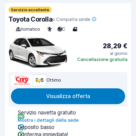
Servizio eccellente
Toyota Corolla
o Compatta simile
Automatico
5
A/C
4
28,29 €
al giorno
Cancellazione gratuita
8,6
Ottimo
Visualizza offerta
Servizio navetta gratuito
Mostra i dettagli della sede
Deposito basso
Conferma immediata!