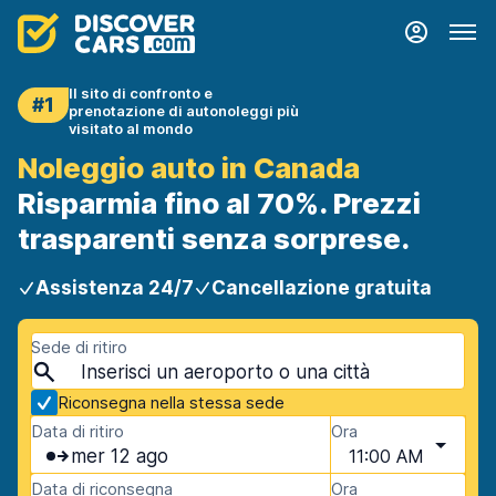
Il sito di confronto e
#1
prenotazione di autonoleggi più
visitato al mondo
Noleggio auto in Canada
Risparmia fino al 70%. Prezzi
trasparenti senza sorprese.
Assistenza 24/7
Cancellazione gratuita
Sede di ritiro
Riconsegna nella stessa sede
Data di ritiro
Ora
mer 12 ago
11:00 AM
Data di riconsegna
Ora