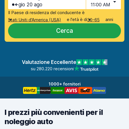
gio 20 ago
11:00 AM
Il Paese di residenza del conducente è
e l'età è di
anni
Stati Uniti d'America (USA)
30-65
Cerca
Valutazione Eccellente
su 280.220 recensioni
1000+ fornitori
I prezzi più convenienti per il
noleggio auto