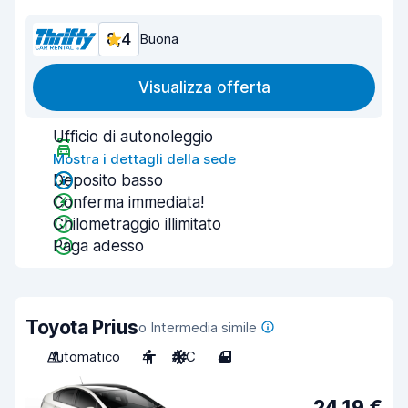
8,4
Buona
Visualizza offerta
Ufficio di autonoleggio
Mostra i dettagli della sede
Deposito basso
Conferma immediata!
Chilometraggio illimitato
Paga adesso
Toyota Prius
o Intermedia simile
Automatico
4
A/C
4
24,19 €