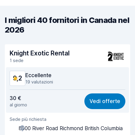
I migliori 40 fornitori in Canada nel
2026
Knight Exotic Rental
1 sede
Eccellente
9,2
19 valutazioni
Rapporto qualità-prezzo
9,0
30 €
Vedi offerte
al giorno
Facile da trovare
8,9
Sede più richiesta
Gentilezza degli agenti
9,5
8000 River Road Richmond British Columbia
Rapidità del ritiro
9,5