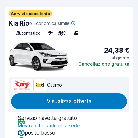
Servizio eccellente
Kia Rio
o Economica simile
Automatico
5
A/C
4
24,38 €
al giorno
Cancellazione gratuita
8,6
Ottimo
Visualizza offerta
Servizio navetta gratuito
Mostra i dettagli della sede
Deposito basso