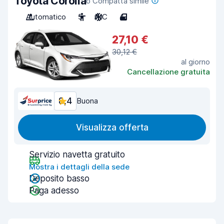
Toyota Corolla
o Compatta simile
Automatico
5
A/C
4
27,10 €
30,12 €
al giorno
Cancellazione gratuita
8,4
Buona
Visualizza offerta
Servizio navetta gratuito
Mostra i dettagli della sede
Deposito basso
Paga adesso