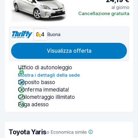
al giorno
Cancellazione gratuita
8,4
Buona
Visualizza offerta
Ufficio di autonoleggio
Mostra i dettagli della sede
Deposito basso
Conferma immediata!
Chilometraggio illimitato
Paga adesso
Toyota Yaris
o Economica simile