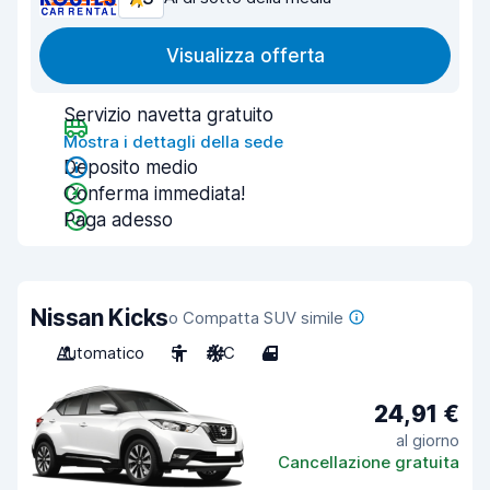
Visualizza offerta
Servizio navetta gratuito
Mostra i dettagli della sede
Deposito medio
Conferma immediata!
Paga adesso
Nissan Kicks
o Compatta SUV simile
Automatico
5
A/C
4
24,91 €
al giorno
Cancellazione gratuita