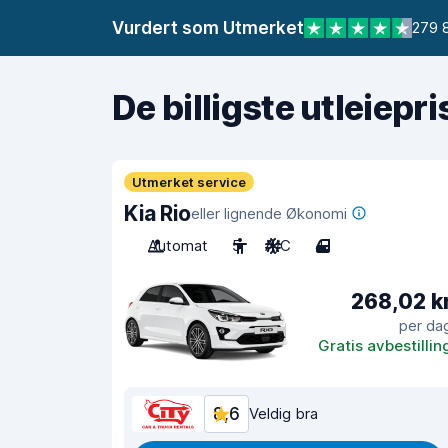
Vurdert som Utmerket
279 
De billigste utleiepr
Utmerket service
Kia Rio
eller lignende Økonomi
Automat
5
A/C
4
268,02 k
per da
Gratis avbestillin
8,6
Veldig bra