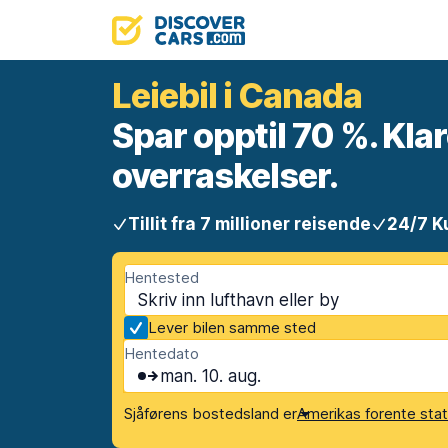
Leiebil i Canada
Spar opptil 70 %. Klar
overraskelser.
Tillit fra 7 millioner reisende
24/7 K
Hentested
Lever bilen samme sted
Hentedato
man. 10. aug.
Sjåførens bostedsland er
Amerikas forente sta