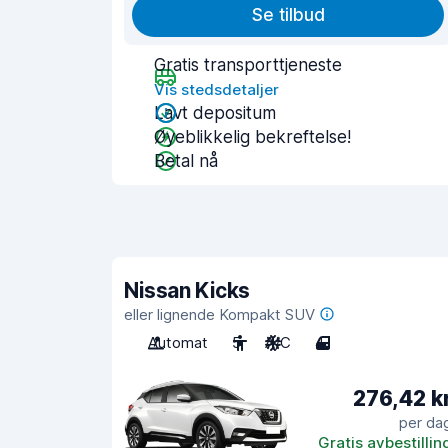
Se tilbud
Gratis transporttjeneste
Vis stedsdetaljer
Lavt depositum
Øyeblikkelig bekreftelse!
Betal nå
Nissan Kicks
eller lignende Kompakt SUV
Automat
5
A/C
4
276,42 k
per da
Gratis avbestillin