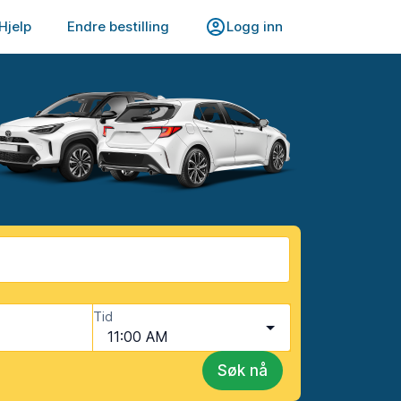
Hjelp
Endre bestilling
Logg inn
Tid
11:00 AM
Søk nå