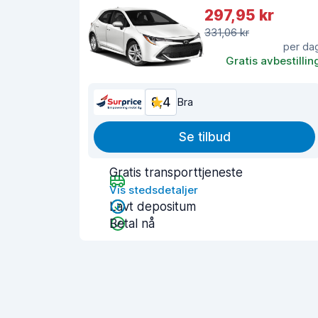
297,95 kr
331,06 kr
per da
Gratis avbestillin
8,4
Bra
Se tilbud
Gratis transporttjeneste
Vis stedsdetaljer
Lavt depositum
Betal nå