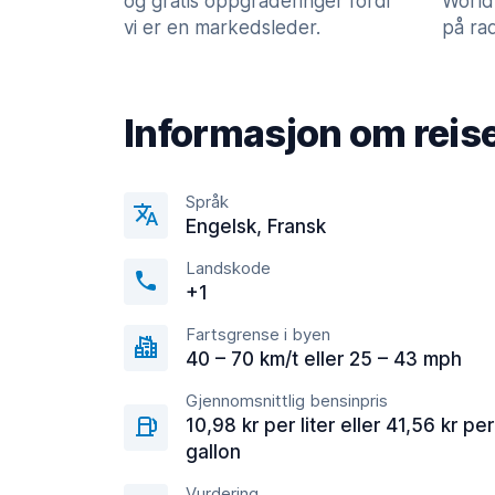
og gratis oppgraderinger fordi
World
vi er en markedsleder.
på rad
Informasjon om reis
Språk
Engelsk, Fransk
Landskode
+1
Fartsgrense i byen
40 – 70 km/t eller 25 – 43 mph
Gjennomsnittlig bensinpris
10,98 kr per liter eller 41,56 kr per
gallon
Vurdering