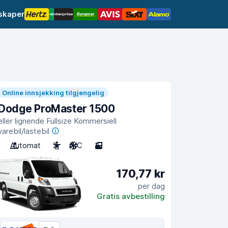
lskaper
Online innsjekking tilgjengelig
Dodge ProMaster 1500
eller lignende Fullsize Kommersiell
varebil/lastebil
Automat
2
A/C
3
170,77 kr
per dag
Gratis avbestilling