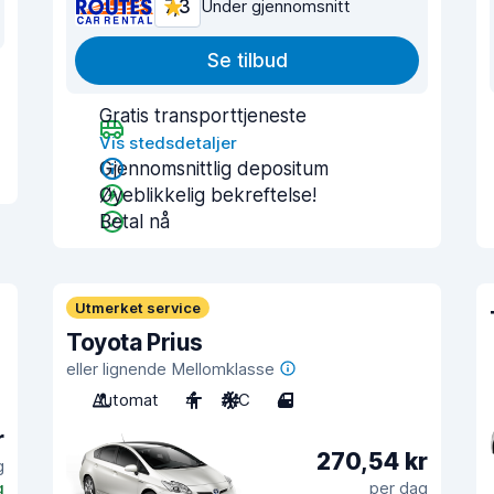
7,3
Under gjennomsnitt
Se tilbud
Gratis transporttjeneste
Vis stedsdetaljer
Gjennomsnittlig depositum
Øyeblikkelig bekreftelse!
Betal nå
Utmerket service
Toyota Prius
eller lignende Mellomklasse
Automat
4
A/C
4
r
270,54 kr
g
g
per dag