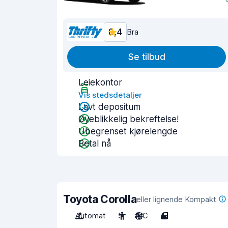
8,4
Bra
Se tilbud
Leiekontor
Vis stedsdetaljer
Lavt depositum
Øyeblikkelig bekreftelse!
Ubegrenset kjørelengde
Betal nå
Toyota Corolla
eller lignende Kompakt
Automat
5
A/C
4