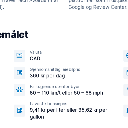
 Travel Tech Awards (4 år
plattformer som Trustpilot
).
Google og Review Center.
emålet
Valuta
CAD
Gjennomsnittlig leiebilpris
360 kr per dag
Fartsgrense utenfor byen
80 – 110 km/t eller 50 – 68 mph
Laveste bensinpris
9,41 kr per liter eller 35,62 kr per
gallon