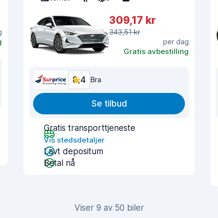
309,17 kr
g
343,51 kr
g
per dag
Gratis avbestilling
8,4
Bra
Se tilbud
Gratis transporttjeneste
Vis stedsdetaljer
Lavt depositum
Betal nå
Viser 9 av 50 biler