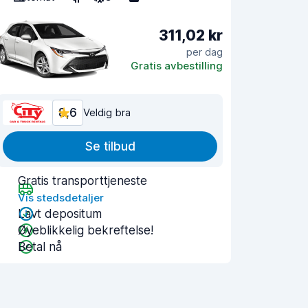
311,02 kr
per dag
Gratis avbestilling
8,6
Veldig bra
Se tilbud
Gratis transporttjeneste
Vis stedsdetaljer
Lavt depositum
Øyeblikkelig bekreftelse!
Betal nå