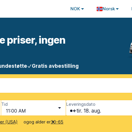
NOK
Norsk
e priser, ingen
undestøtte
Gratis avbestilling
Tid
Leveringsdato
11:00 AM
tir. 18. aug.
og
og alder er
ter (USA)
30-65