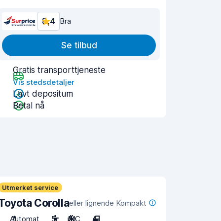
8,4
Bra
Se tilbud
Gratis transporttjeneste
Vis stedsdetaljer
Lavt depositum
Betal nå
Utmerket service
Toyota Corolla
eller lignende Kompakt
Automat
5
A/C
4