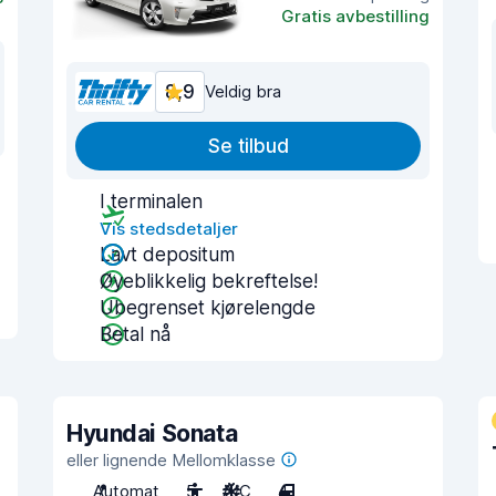
Gratis avbestilling
8,9
Veldig bra
Se tilbud
I terminalen
Vis stedsdetaljer
Lavt depositum
Øyeblikkelig bekreftelse!
Ubegrenset kjørelengde
Betal nå
Hyundai Sonata
eller lignende Mellomklasse
Automat
5
A/C
4