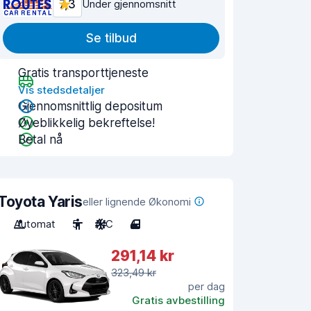
7,3
Under gjennomsnitt
Se tilbud
Gratis transporttjeneste
Vis stedsdetaljer
Gjennomsnittlig depositum
Øyeblikkelig bekreftelse!
Betal nå
Toyota Yaris
eller lignende Økonomi
Automat
5
A/C
4
291,14 kr
323,49 kr
per dag
Gratis avbestilling