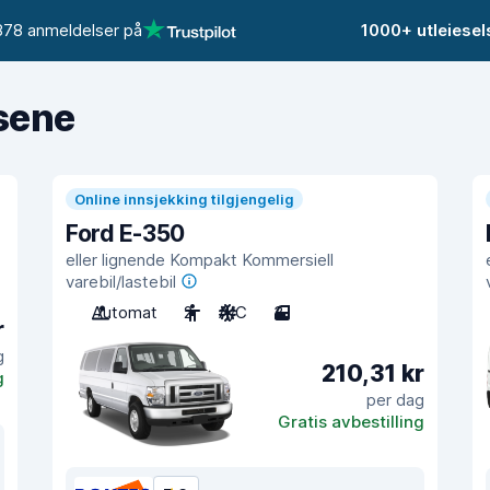
878 anmeldelser på
1000+ utleiese
isene
Online innsjekking tilgjengelig
Ford E-350
eller lignende Kompakt Kommersiell
varebil/lastebil
Automat
2
A/C
3
r
g
210,31 kr
g
per dag
Gratis avbestilling