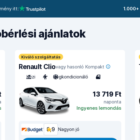
mény itt:
1.000+
bérlési ajánlatok
Kiváló szolgáltatás
Renault Clio
vagy hasonló Kompakt
Kézi
4
Légkondicionáló
4
t
13 719 Ft
a
naponta
s
Ingyenes lemondás
8,9
Nagyon jó