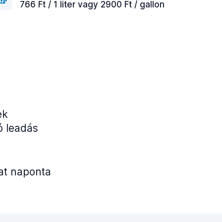
766 Ft / 1 liter vagy 2900 Ft / gallon
ek
ó leadás
lat naponta