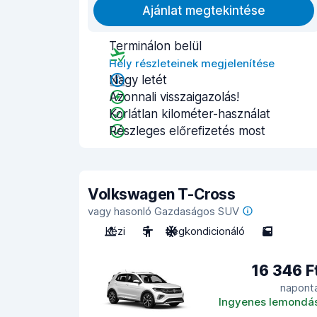
Ajánlat megtekintése
Terminálon belül
Hely részleteinek megjelenítése
Nagy letét
Azonnali visszaigazolás!
Korlátlan kilométer-használat
Részleges előrefizetés most
Volkswagen T-Cross
vagy hasonló Gazdaságos SUV
Kézi
5
Légkondicionáló
5
16 346 F
napont
Ingyenes lemondá