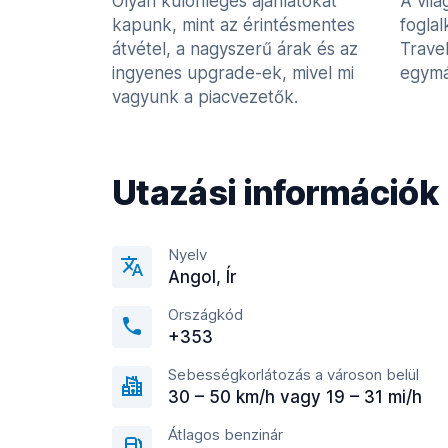
Olyan különleges ajánlatokat
A vilá
kapunk, mint az érintésmentes
fogla
átvétel, a nagyszerű árak és az
Trave
ingyenes upgrade-ek, mivel mi
egymá
vagyunk a piacvezetők.
Utazási információk
Nyelv
Angol, Ír
Országkód
+353
Sebességkorlátozás a városon belül
30 – 50 km/h vagy 19 – 31 mi/h
Átlagos benzinár