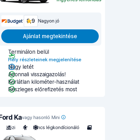
8,9
Nagyon jó
Ajánlat megtekintése
Terminálon belül
Hely részleteinek megjelenítése
Nagy letét
Azonnali visszaigazolás!
Korlátlan kilométer-használat
Részleges előrefizetés most
Ford Ka
vagy hasonló Mini
Kézi
4
Nincs légkondícionáló
3