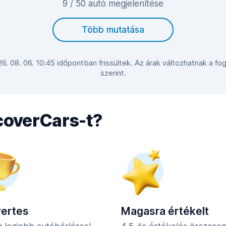
9 / 50 autó megjelenítése
Több mutatása
 26. 08. 06. 10:45 időpontban frissültek. Az árak változhatnak a fo
szerint.
scoverCars-t?
yertes
Magasra értékelt