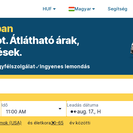
HUF
Magyar
Segítség
ban
. Átlátható árak,
ések.
yfélszolgálat
Ingyenes lemondás
Idő
Leadás dátuma
11:00 AM
aug. 17., H
és életkora
év közötti
amok (USA)
30-65