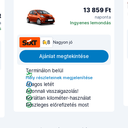
13 859 Ft
t
naponta
a
Ingyenes lemondás
s
8,8
Nagyon jó
Ajánlat megtekintése
Terminálon belül
Hely részleteinek megjelenítése
Átlagos letét
Azonnali visszaigazolás!
Korlátlan kilométer-használat
Részleges előrefizetés most