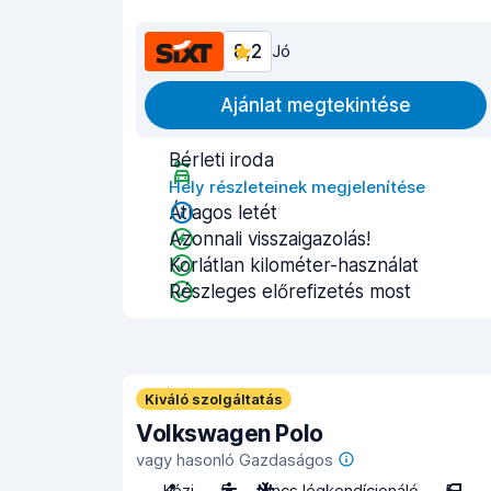
8,2
Jó
Ajánlat megtekintése
Bérleti iroda
Hely részleteinek megjelenítése
Átlagos letét
Azonnali visszaigazolás!
Korlátlan kilométer-használat
Részleges előrefizetés most
Kiváló szolgáltatás
Volkswagen Polo
vagy hasonló Gazdaságos
Kézi
5
Nincs légkondícionáló
5