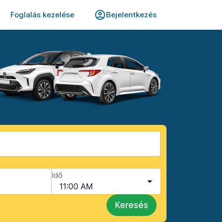
Foglalás kezelése
Bejelentkezés
Idő
11:00 AM
Keresés