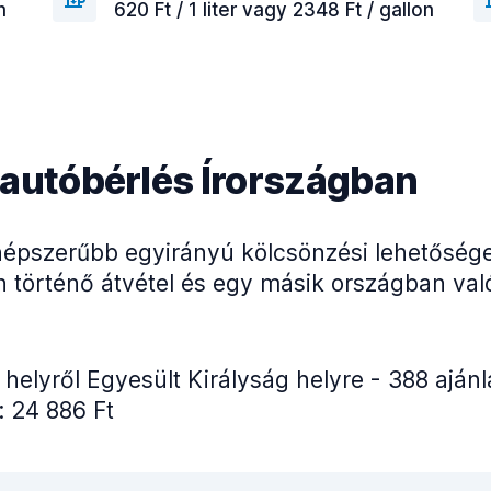
n
620 Ft / 1 liter vagy 2348 Ft / gallon
 autóbérlés Írországban
népszerűbb egyirányú kölcsönzési lehetőség
n történő átvétel és egy másik országban val
 helyről Egyesült Királyság helyre - 388 aján
: 24 886 Ft