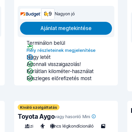
8,9
Nagyon jó
Ajánlat megtekintése
Terminálon belül
Hely részleteinek megjelenítése
Nagy letét
Azonnali visszaigazolás!
Korlátlan kilométer-használat
Részleges előrefizetés most
Kiváló szolgáltatás
Toyota Aygo
vagy hasonló Mini
Kézi
4
Nincs légkondícionáló
5