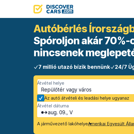
Autóbérlés Írország
Spóroljon akár 70%-ot
nincsenek meglepet
7 millió utazó bízik bennünk
24/7 Üg
Átvétel helye
Az autó átvételi és leadási helye ugyanaz
Átvétel dátuma
aug. 09., V
A járművezető lakóhelye
Amerikai Egyesült Áll