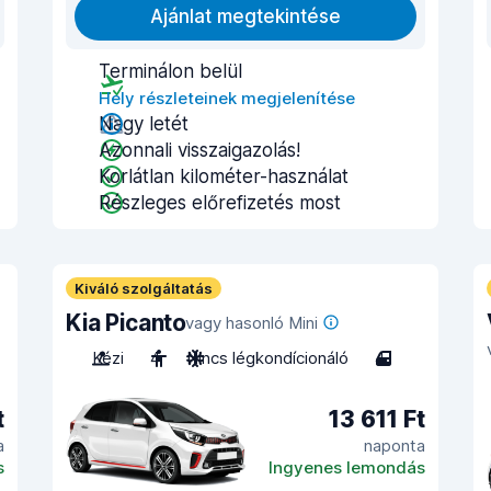
Ajánlat megtekintése
Terminálon belül
Hely részleteinek megjelenítése
Nagy letét
Azonnali visszaigazolás!
Korlátlan kilométer-használat
Részleges előrefizetés most
Kiváló szolgáltatás
Kia Picanto
vagy hasonló Mini
Kézi
4
Nincs légkondícionáló
4
t
13 611 Ft
a
naponta
s
Ingyenes lemondás