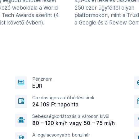
g legjobb autóbérléssel
4,5-ös értékelés összese
lkozó weboldala a World
250 ezer ügyféltől olyan
l Tech Awards szerint (4
platformokon, mint a Trust
st követő évben).
a Google és a Review Cent
Pénznem
EUR
Gazdaságos autóbérlési árak
24 109 Ft naponta
Sebességkorlátozás a városon kívül
80 – 120 km/h vagy 50 – 75 mi/h
A legalacsonyabb benzinár