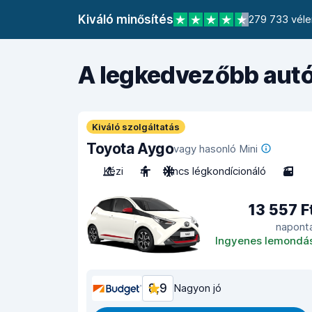
Kiváló minősítés
279 733 véle
A legkedvezőbb autó
Kiváló szolgáltatás
Toyota Aygo
vagy hasonló Mini
Kézi
4
Nincs légkondícionáló
3
13 557 F
napont
Ingyenes lemondá
8,9
Nagyon jó