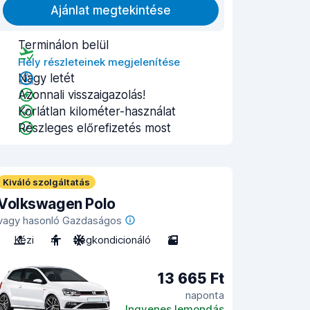
Ajánlat megtekintése
Terminálon belül
Hely részleteinek megjelenítése
Nagy letét
Azonnali visszaigazolás!
Korlátlan kilométer-használat
Részleges előrefizetés most
Kiváló szolgáltatás
Volkswagen Polo
vagy hasonló Gazdaságos
Kézi
4
Légkondicionáló
2
13 665 Ft
naponta
Ingyenes lemondás