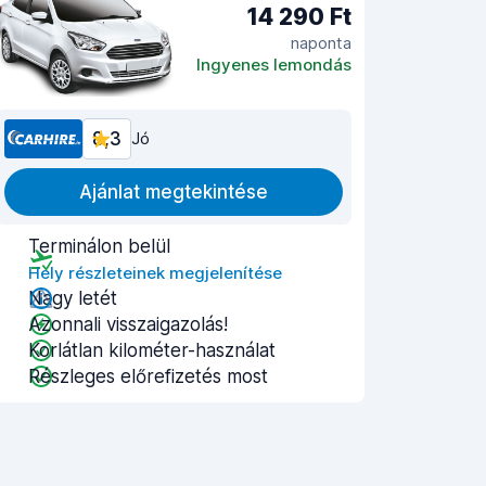
14 290 Ft
naponta
Ingyenes lemondás
8,3
Jó
Ajánlat megtekintése
Terminálon belül
Hely részleteinek megjelenítése
Nagy letét
Azonnali visszaigazolás!
Korlátlan kilométer-használat
Részleges előrefizetés most