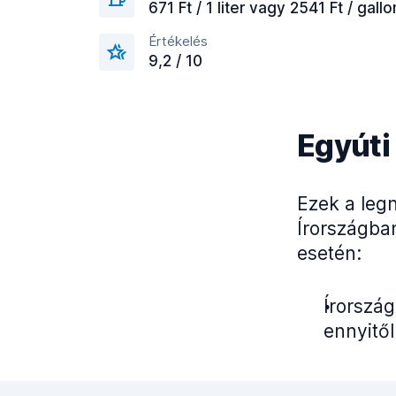
671 Ft / 1 liter vagy 2541 Ft / gallo
Értékelés
9,2 / 10
Egyúti
Ezek a leg
Írországba
esetén:
Írország
ennyitől