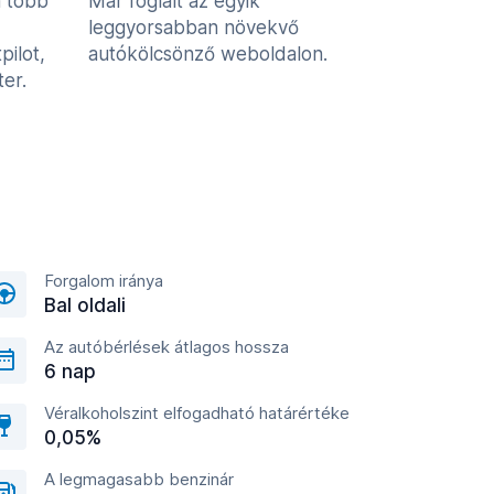
n több
Már foglalt az egyik
leggyorsabban növekvő
pilot,
autókölcsönző weboldalon.
er.
Forgalom iránya
Bal oldali
Az autóbérlések átlagos hossza
6 nap
Véralkoholszint elfogadható határértéke
0,05%
A legmagasabb benzinár