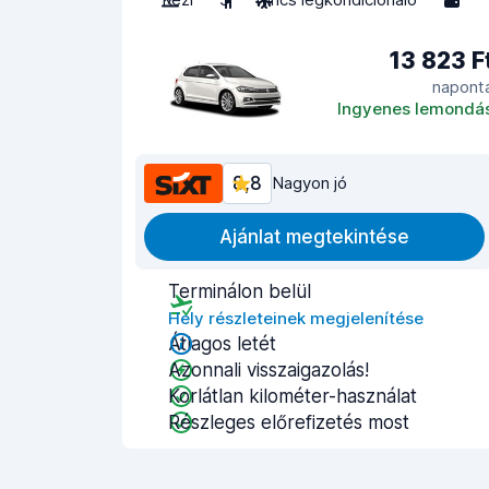
13 823 F
napont
Ingyenes lemondá
8,8
Nagyon jó
Ajánlat megtekintése
Terminálon belül
Hely részleteinek megjelenítése
Átlagos letét
Azonnali visszaigazolás!
Korlátlan kilométer-használat
Részleges előrefizetés most