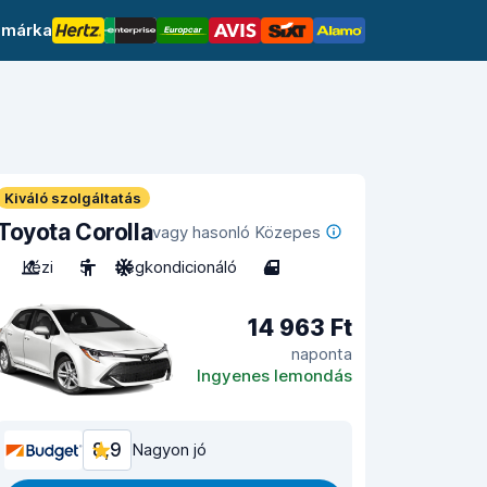
 márka
Kiváló szolgáltatás
Toyota Corolla
vagy hasonló Közepes
Kézi
5
Légkondicionáló
4
14 963 Ft
naponta
Ingyenes lemondás
8,9
Nagyon jó