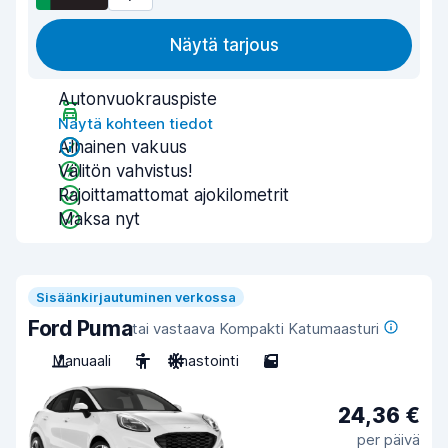
Näytä tarjous
Autonvuokrauspiste
Näytä kohteen tiedot
Alhainen vakuus
Välitön vahvistus!
Rajoittamattomat ajokilometrit
Maksa nyt
Sisäänkirjautuminen verkossa
Ford Puma
tai vastaava Kompakti Katumaasturi
Manuaali
5
Ilmastointi
5
24,36 €
per päivä