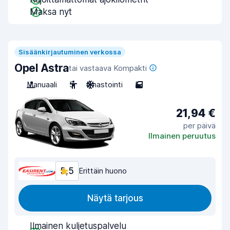
Maksa nyt
Sisäänkirjautuminen verkossa
Opel Astra
tai vastaava Kompakti
Manuaali
5
Ilmastointi
5
21,94 €
per päivä
Ilmainen peruutus
5,5
Erittäin huono
Näytä tarjous
Ilmainen kuljetuspalvelu