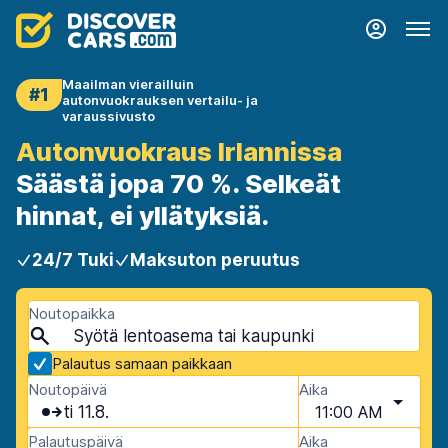
Maailman vierailluin
#1
autonvuokrauksen vertailu- ja
varaussivusto
Autonvuokraus Irlannissa
Säästä jopa 70 %. Selkeät
hinnat, ei yllätyksiä.
24/7 Tuki
Maksuton peruutus
Noutopaikka
Palautus samaan paikkaan
Noutopäivä
Aika
ti 11.8.
11:00 AM
Palautuspäivä
Aika