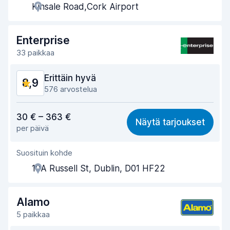
Kinsale Road,Cork Airport
Noutonopeus
8,9
Palautusnopeus
9,2
Enterprise
33 paikkaa
Auton siisteys
9,1
Erittäin hyvä
8,9
Auton kunto
8,9
576 arvostelua
Vastine rahalle
8,6
30 € – 363 €
Näytä tarjoukset
per päivä
Löytämisen helppous
8,8
Suosituin kohde
Toimihenkilön avuliaisuus
8,8
10A Russell St, Dublin, D01 HF22
Noutonopeus
8,8
Palautusnopeus
9,0
Alamo
5 paikkaa
Auton siisteys
9,4