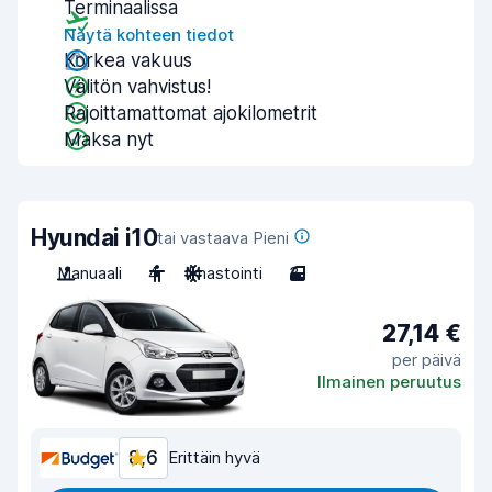
Terminaalissa
Näytä kohteen tiedot
Korkea vakuus
Välitön vahvistus!
Rajoittamattomat ajokilometrit
Maksa nyt
Hyundai i10
tai vastaava Pieni
Manuaali
4
Ilmastointi
3
27,14 €
per päivä
Ilmainen peruutus
8,6
Erittäin hyvä