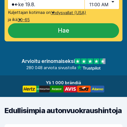
ke 19.8.
11:00 AM
Kuljettajan kotimaa on
Yhdysvallat (USA)
ja ikä
30-65
Hae
Arvioitu erinomaiseksi
280 048 arviota sivustolla
Yli 1 000 brändiä
Edullisimpia autonvuokraushintoja