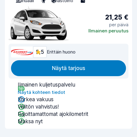
Manuaali
5
Ilmastointi
5
21,25 €
per päivä
Ilmainen peruutus
5,5
Erittäin huono
Näytä tarjous
Ilmainen kuljetuspalvelu
Näytä kohteen tiedot
Korkea vakuus
Välitön vahvistus!
Rajoittamattomat ajokilometrit
Maksa nyt