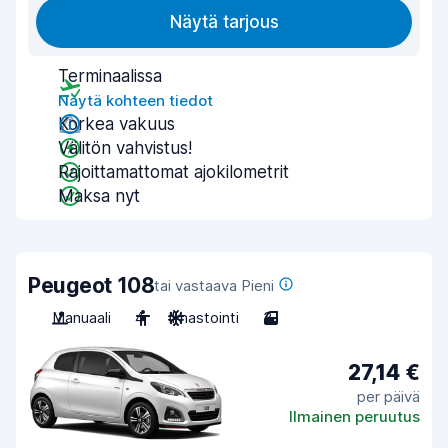
Näytä tarjous
Terminaalissa
Näytä kohteen tiedot
Korkea vakuus
Välitön vahvistus!
Rajoittamattomat ajokilometrit
Maksa nyt
Peugeot 108
tai vastaava Pieni
Manuaali
4
Ilmastointi
3
27,14 €
per päivä
Ilmainen peruutus