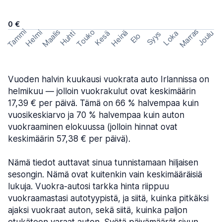
0 €
Marras
Tammi
Maalis
Touko
Helmi
Heinä
Huhti
Joulu
Kesä
Loka
Syys
Elo
Vuoden halvin kuukausi vuokrata auto Irlannissa on
helmikuu — jolloin vuokrakulut ovat keskimäärin
17,39 € per päivä. Tämä on 66 % halvempaa kuin
vuosikeskiarvo ja 70 % halvempaa kuin auton
vuokraaminen elokuussa (jolloin hinnat ovat
keskimäärin 57,38 € per päivä).
Nämä tiedot auttavat sinua tunnistamaan hiljaisen
sesongin. Nämä ovat kuitenkin vain keskimääräisiä
lukuja. Vuokra-autosi tarkka hinta riippuu
vuokraamastasi autotyypistä, ja siitä, kuinka pitkäksi
ajaksi vuokraat auton, sekä siitä, kuinka paljon
etukäteen varaat auton. Syötä päivämäärät sivun