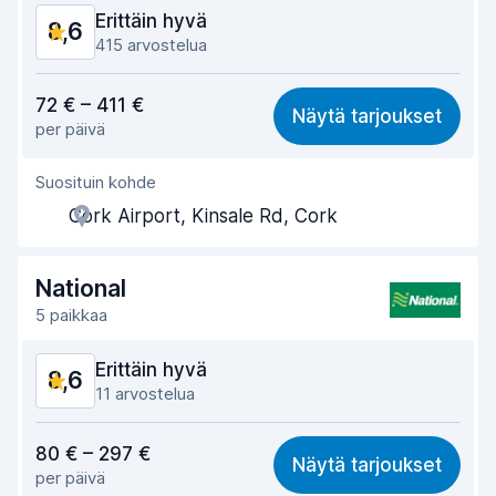
Erittäin hyvä
8,6
Auton kunto
9,1
415 arvostelua
Vastine rahalle
8,3
72 € – 411 €
Näytä tarjoukset
per päivä
Löytämisen helppous
8,6
Suosituin kohde
Toimihenkilön avuliaisuus
8,7
Cork Airport, Kinsale Rd, Cork
Noutonopeus
8,3
Palautusnopeus
8,9
National
5 paikkaa
Auton siisteys
8,8
Erittäin hyvä
8,6
Auton kunto
8,8
11 arvostelua
Vastine rahalle
8,2
80 € – 297 €
Näytä tarjoukset
per päivä
Löytämisen helppous
8,6