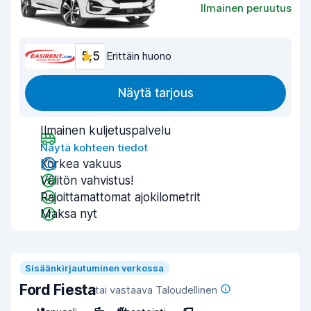
Ilmainen peruutus
5,5
Erittäin huono
Näytä tarjous
Ilmainen kuljetuspalvelu
Näytä kohteen tiedot
Korkea vakuus
Välitön vahvistus!
Rajoittamattomat ajokilometrit
Maksa nyt
Sisäänkirjautuminen verkossa
Ford Fiesta
tai vastaava Taloudellinen