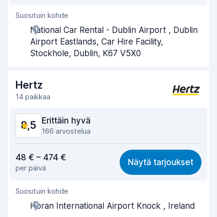
Suosituin kohde
Toimihenkilön avuliaisuus
8,5
National Car Rental - Dublin Airport , Dublin
Noutonopeus
8,9
Airport Eastlands, Car Hire Facility,
Stockhole, Dublin, K67 V5X0
Palautusnopeus
9,1
Auton siisteys
8,5
Hertz
14 paikkaa
Auton kunto
8,6
Erittäin hyvä
8,5
166 arvostelua
Vastine rahalle
7,9
48 € – 474 €
Näytä tarjoukset
per päivä
Löytämisen helppous
8,7
Suosituin kohde
Toimihenkilön avuliaisuus
8,5
Horan International Airport Knock , Ireland
Noutonopeus
8,1