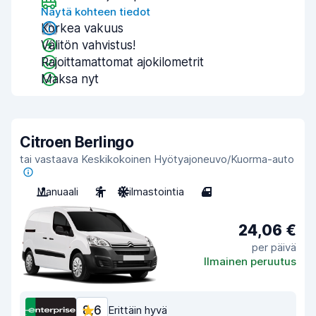
Näytä kohteen tiedot
Korkea vakuus
Välitön vahvistus!
Rajoittamattomat ajokilometrit
Maksa nyt
Citroen Berlingo
tai vastaava Keskikokoinen Hyötyajoneuvo/Kuorma-auto
Manuaali
2
Ei ilmastointia
4
24,06 €
per päivä
Ilmainen peruutus
8,6
Erittäin hyvä