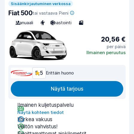
Sisäänkirjautuminen verkossa
Fiat 500
tai vastaava Pieni
Manuaali
4
Ilmastointi
3
20,56 €
per päivä
Ilmainen peruutus
5,5
Erittäin huono
Näytä tarjous
Ilmainen kuljetuspalvelu
Näytä kohteen tiedot
Korkea vakuus
Välitön vahvistus!
Rajoittamattomat ajokilometrit