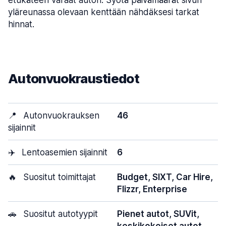
yläreunassa olevaan kenttään nähdäksesi tarkat
hinnat.
Autonvuokraustiedot
📍
Autonvuokrauksen
46
sijainnit
✈️
Lentoasemien sijainnit
6
🔥
Suositut toimittajat
Budget, SIXT, Car Hire,
Flizzr, Enterprise
🚗
Suositut autotyypit
Pienet autot, SUVit,
keskikokoiset autot,