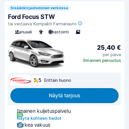
Sisäänkirjautuminen verkossa
Ford Focus STW
tai vastaava Kompakti Farmariauto
Manuaali
5
Ilmastointi
5
25,40 €
per päivä
Ilmainen peruutus
5,5
Erittäin huono
Näytä tarjous
Ilmainen kuljetuspalvelu
Näytä kohteen tiedot
Korkea vakuus