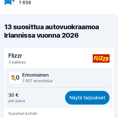
1 659
13 suosittua autovuokraamoa
Irlannissa vuonna 2026
Flizzr
3 paikkaa
Erinomainen
9,0
1 007 arvostelua
Vastine rahalle
8,7
30 €
Näytä tarjoukset
per päivä
Löytämisen helppous
9,0
Suosituin kohde
Toimihenkilön avuliaisuus
9,0