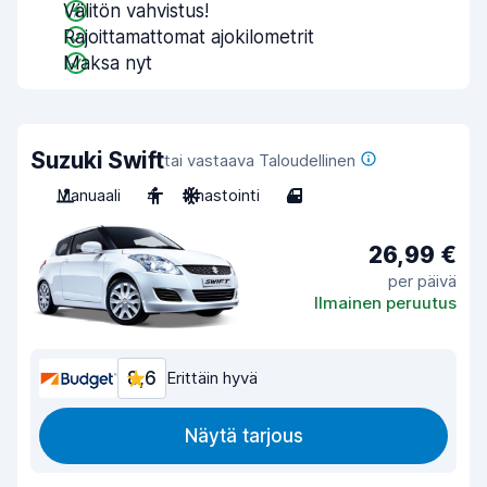
Välitön vahvistus!
Rajoittamattomat ajokilometrit
Maksa nyt
Suzuki Swift
tai vastaava Taloudellinen
Manuaali
4
Ilmastointi
4
26,99 €
per päivä
Ilmainen peruutus
8,6
Erittäin hyvä
Näytä tarjous