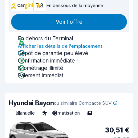
7,3
En dessous de la moyenne
Voir l'offre
En dehors du Terminal
Afficher les détails de l'emplacement
Dépôt de garantie peu élevé
Confirmation immédiate !
Kilométrage illimité
Paiement immédiat
Hyundai Bayon
ou similaire Compacte SUV
Manuelle
5
Climatisation
5
30,51 €
par jour