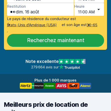
Restitution
Heure
dim. 16 août
11:00 AM
Le pays de résidence du conducteur est
et son âge est
États-Unis d'Amérique (USA)
30-65
.
Recherchez maintenant
Note excellente
279 664 avis sur
Plus de 1 000 marques
Meilleurs prix de location de