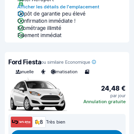
Afficher les détails de l'emplacement
Dépôt de garantie peu élevé
Confirmation immédiate !
Kilométrage illimité
Paiement immédiat
Ford Fiesta
ou similaire Economique
Manuelle
4
Climatisation
3
24,48 €
par jour
Annulation gratuite
8,8
Très bien