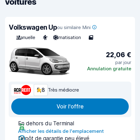
voitures
Volkswagen Up
ou similaire Mini
Manuelle
4
Climatisation
5
22,06 €
par jour
Annulation gratuite
5,8
Très médiocre
Voir l'offre
En dehors du Terminal
Afficher les détails de l'emplacement
Dépôt de garantie peu élevé