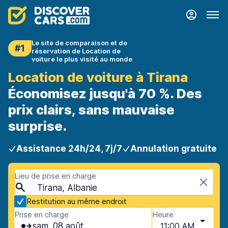
Le site de comparaison et de
#1
réservation de Location de
voiture le plus visité au monde
Location de voiture à Tirana
Économisez jusqu'à 70 %. Des
prix clairs, sans mauvaise
surprise.
Assistance 24h/24, 7j/7
Annulation gratuite
Lieu de prise en charge
Tirana, Albanie
Restitution au même endroit
Prise en charge
Heure
sam. 08 août
11:00 AM