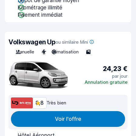
Dépôt de garantie moyen
Kilométrage illimité
Paiement immédiat
Volkswagen Up
ou similaire Mini
Manuelle
4
Climatisation
5
24,23 €
par jour
Annulation gratuite
8,8
Très bien
Voir l'offre
Hôtel Aéroport