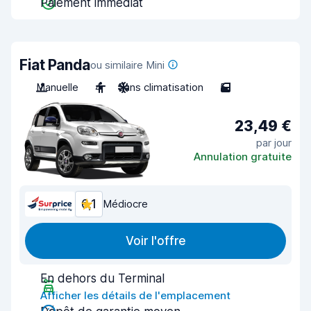
Paiement immédiat
Fiat Panda
ou similaire Mini
Manuelle
4
Sans climatisation
5
23,49 €
par jour
Annulation gratuite
6,1
Médiocre
Voir l'offre
En dehors du Terminal
Afficher les détails de l'emplacement