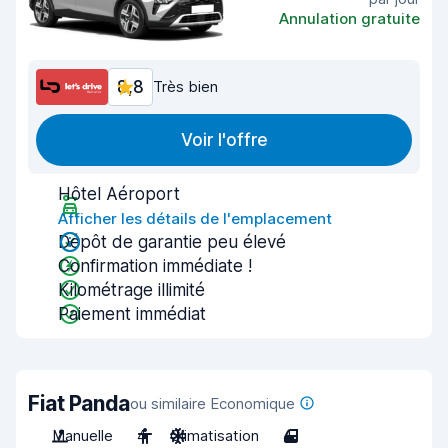
Annulation gratuite
8,8
Très bien
Voir l'offre
Hôtel Aéroport
Afficher les détails de l'emplacement
Dépôt de garantie peu élevé
Confirmation immédiate !
Kilométrage illimité
Paiement immédiat
Fiat Panda
ou similaire Economique
Manuelle
4
Climatisation
4