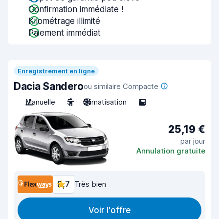
Confirmation immédiate !
Kilométrage illimité
Paiement immédiat
Enregistrement en ligne
Dacia Sandero
ou similaire Compacte
Manuelle
5
Climatisation
5
25,19 €
par jour
Annulation gratuite
8,7
Très bien
Voir l'offre