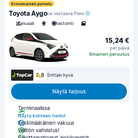
Erinomainen palvelu
Toyota Aygo
tai vastaava Pieni
Manuaali
4
Ilmastointi
2
15,24 €
per päivä
Ilmainen peruutus
8,8
Erittäin hyvä
Näytä tarjous
Terminaalissa
Näytä kohteen tiedot
Keskimääräinen vakuus
Välitön vahvistus!
Rajoittamattomat ajokilometrit