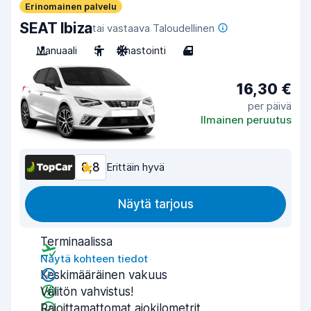
Erinomainen palvelu
SEAT Ibiza
tai vastaava Taloudellinen
Manuaali
5
Ilmastointi
4
16,30 €
per päivä
Ilmainen peruutus
8,8
Erittäin hyvä
Näytä tarjous
Terminaalissa
Näytä kohteen tiedot
Keskimääräinen vakuus
Välitön vahvistus!
Rajoittamattomat ajokilometrit