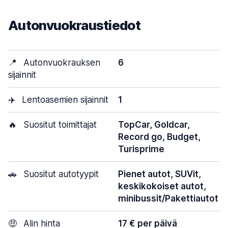
Autonvuokraustiedot
📍
Autonvuokrauksen
6
sijainnit
✈️
Lentoasemien sijainnit
1
🔥
Suositut toimittajat
TopCar, Goldcar,
Record go, Budget,
Turisprime
🚗
Suositut autotyypit
Pienet autot, SUVit,
keskikokoiset autot,
minibussit/Pakettiautot
🤑
Alin hinta
17 € per päivä