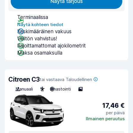
Näytä tarjous
Terminaalissa
Näytä kohteen tiedot
Keskimääräinen vakuus
Välitön vahvistus!
Rajoittamattomat ajokilometrit
Maksa osamaksulla
Citroen C3
tai vastaava Taloudellinen
Manuaali
5
Ilmastointi
5
17,46 €
per päivä
Ilmainen peruutus