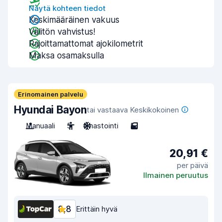
Näytä kohteen tiedot
Keskimääräinen vakuus
Välitön vahvistus!
Rajoittamattomat ajokilometrit
Maksa osamaksulla
Erinomainen palvelu
Hyundai Bayon
tai vastaava Keskikokoinen
Manuaali
5
Ilmastointi
5
20,91 €
per päivä
Ilmainen peruutus
8,8
Erittäin hyvä