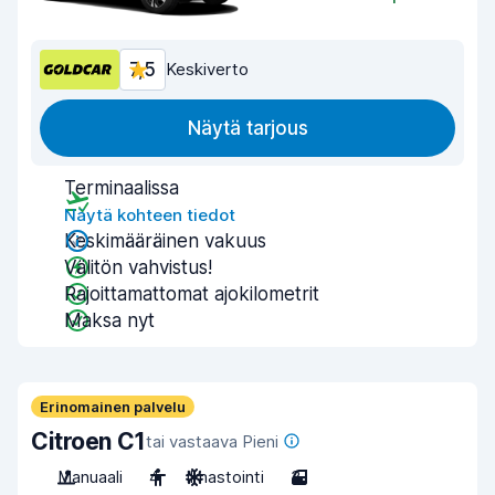
7,5
Keskiverto
Näytä tarjous
Terminaalissa
Näytä kohteen tiedot
Keskimääräinen vakuus
Välitön vahvistus!
Rajoittamattomat ajokilometrit
Maksa nyt
Erinomainen palvelu
Citroen C1
tai vastaava Pieni
Manuaali
4
Ilmastointi
3