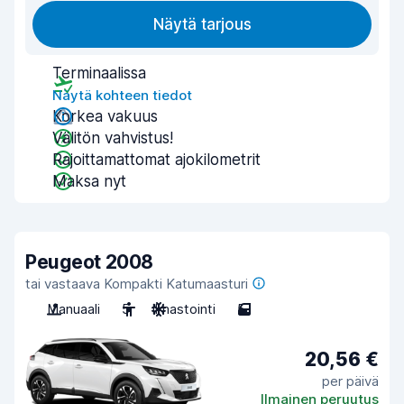
Näytä tarjous
Terminaalissa
Näytä kohteen tiedot
Korkea vakuus
Välitön vahvistus!
Rajoittamattomat ajokilometrit
Maksa nyt
Peugeot 2008
tai vastaava Kompakti Katumaasturi
Manuaali
5
Ilmastointi
5
20,56 €
per päivä
Ilmainen peruutus