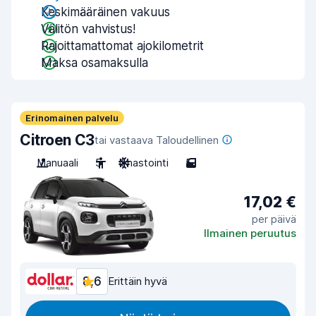
Keskimääräinen vakuus
Välitön vahvistus!
Rajoittamattomat ajokilometrit
Maksa osamaksulla
Erinomainen palvelu
Citroen C3
tai vastaava Taloudellinen
Manuaali
5
Ilmastointi
5
17,02 €
per päivä
Ilmainen peruutus
8,6
Erittäin hyvä