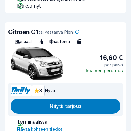
Maksa nyt
Citroen C1
tai vastaava Pieni
Manuaali
4
Ilmastointi
3
16,60 €
per päivä
Ilmainen peruutus
8,3
Hyvä
Näytä tarjous
Terminaalissa
Näytä kohteen tiedot