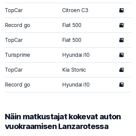
TopCar
Citroen C3
5
Record go
Fiat 500
3
TopCar
Fiat 500
3
Turisprime
Hyundai i10
5
TopCar
Kia Stonic
4
Record go
Hyundai i10
5
Näin matkustajat kokevat auton
vuokraamisen Lanzarotessa