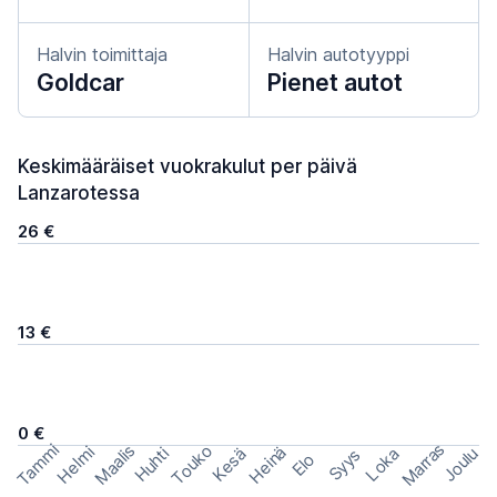
Halvin toimittaja
Halvin autotyyppi
Goldcar
Pienet autot
Keskimääräiset vuokrakulut per päivä
Lanzarotessa
26 €
13 €
0 €
Marras
Tammi
Maalis
Touko
Helmi
Heinä
Huhti
Joulu
Kesä
Loka
Syys
Elo