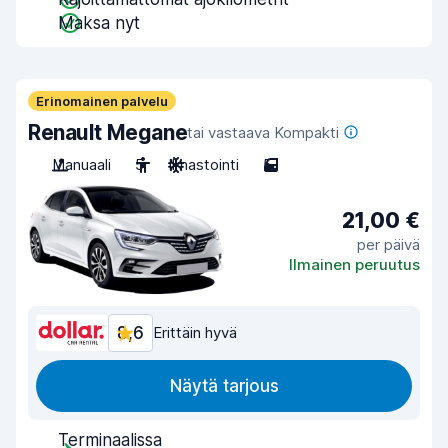
Maksa nyt
Erinomainen palvelu
Renault Megane
tai vastaava Kompakti
Manuaali
5
Ilmastointi
5
21,00 €
per päivä
Ilmainen peruutus
8,6
Erittäin hyvä
Näytä tarjous
Terminaalissa