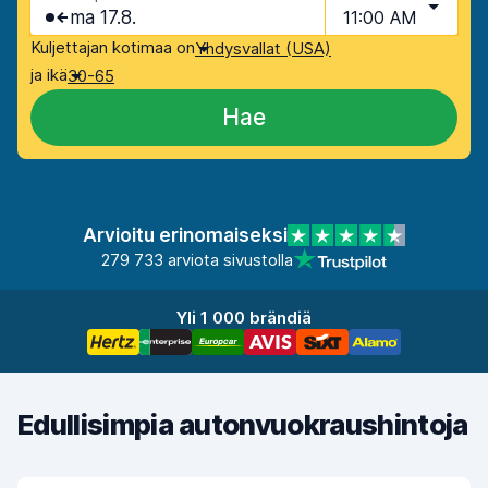
ma 17.8.
11:00 AM
Kuljettajan kotimaa on
Yhdysvallat (USA)
ja ikä
30-65
Hae
Arvioitu erinomaiseksi
279 733 arviota sivustolla
Yli 1 000 brändiä
Edullisimpia autonvuokraushintoja