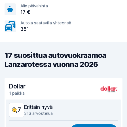
Alin päivähinta
17 €
Autoja saatavilla yhteensä
351
17 suosittua autovuokraamoa
Lanzarotessa vuonna 2026
Dollar
1 paikka
Erittäin hyvä
8,7
313 arvostelua
Vastine rahalle
8,3