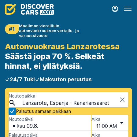
Maailman vierailluin
#1
autonvuokrauksen vertailu- ja
varaussivusto
Autonvuokraus Lanzarotessa
Säästä jopa 70 %. Selkeät
hinnat, ei yllätyksiä.
24/7 Tuki
Maksuton peruutus
Noutopaikka
Lanzarote, Espanja - Kanariansaaret
Palautus samaan paikkaan
Noutopäivä
Aika
su 09.8.
11:00 AM
Palautuspäivä
Aika