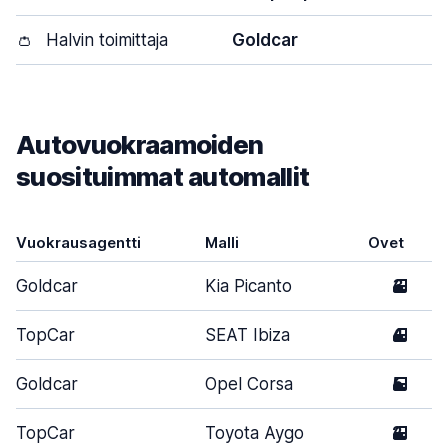
👛
Halvin toimittaja
Goldcar
Autovuokraamoiden
suosituimmat automallit
Vuokrausagentti
Malli
Ovet
Goldcar
Kia Picanto
3
TopCar
SEAT Ibiza
4
Goldcar
Opel Corsa
5
TopCar
Toyota Aygo
2