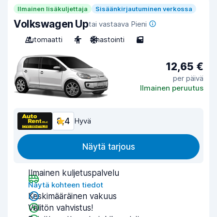
Ilmainen lisäkuljettaja
Sisäänkirjautuminen verkossa
Volkswagen Up
tai vastaava Pieni
Automaatti
4
Ilmastointi
5
12,65 €
per päivä
Ilmainen peruutus
8,4
Hyvä
Näytä tarjous
Ilmainen kuljetuspalvelu
Näytä kohteen tiedot
Keskimääräinen vakuus
Välitön vahvistus!