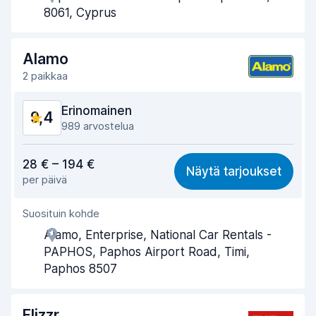
Noutonopeus
9,5
8061, Cyprus
Palautusnopeus
9,7
Alamo
Auton siisteys
9,7
2 paikkaa
Auton kunto
9,2
Erinomainen
9,4
989 arvostelua
Vastine rahalle
9,2
28 € – 194 €
Näytä tarjoukset
per päivä
Löytämisen helppous
9,2
Suosituin kohde
Toimihenkilön avuliaisuus
9,3
Alamo, Enterprise, National Car Rentals -
Noutonopeus
9,4
PAPHOS, Paphos Airport Road, Timi,
Paphos 8507
Palautusnopeus
9,6
Auton siisteys
9,6
Flizzr