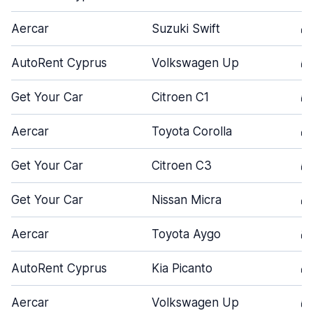
Aercar
Suzuki Swift
4
AutoRent Cyprus
Volkswagen Up
5
Get Your Car
Citroen C1
5
Aercar
Toyota Corolla
4
Get Your Car
Citroen C3
5
Get Your Car
Nissan Micra
4
Aercar
Toyota Aygo
3
AutoRent Cyprus
Kia Picanto
4
Aercar
Volkswagen Up
5