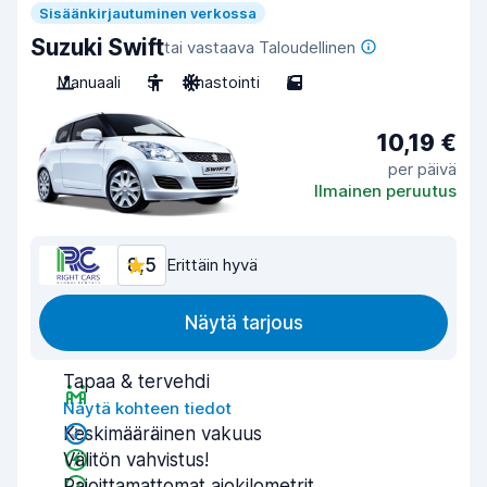
Sisäänkirjautuminen verkossa
Suzuki Swift
tai vastaava Taloudellinen
Manuaali
5
Ilmastointi
5
10,19 €
per päivä
Ilmainen peruutus
8,5
Erittäin hyvä
Näytä tarjous
Tapaa & tervehdi
Näytä kohteen tiedot
Keskimääräinen vakuus
Välitön vahvistus!
Rajoittamattomat ajokilometrit