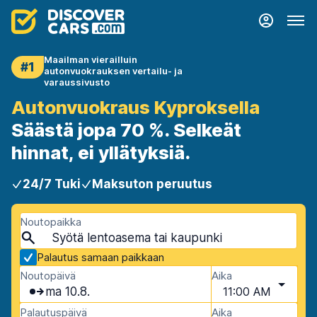
Maailman vierailluin
#1
autonvuokrauksen vertailu- ja
varaussivusto
Autonvuokraus Kyproksella
Säästä jopa 70 %. Selkeät
hinnat, ei yllätyksiä.
24/7 Tuki
Maksuton peruutus
Noutopaikka
Palautus samaan paikkaan
Noutopäivä
Aika
ma 10.8.
11:00 AM
Palautuspäivä
Aika