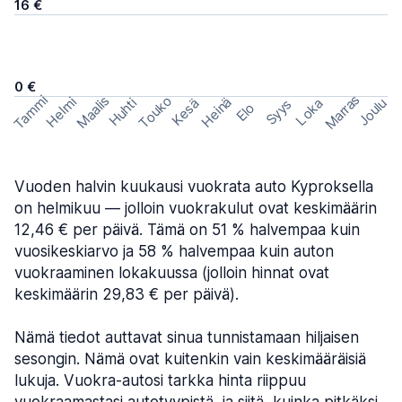
16 €
0 €
Marras
Tammi
Maalis
Touko
Helmi
Heinä
Huhti
Joulu
Kesä
Loka
Syys
Elo
Vuoden halvin kuukausi vuokrata auto Kyproksella
on helmikuu — jolloin vuokrakulut ovat keskimäärin
12,46 € per päivä. Tämä on 51 % halvempaa kuin
vuosikeskiarvo ja 58 % halvempaa kuin auton
vuokraaminen lokakuussa (jolloin hinnat ovat
keskimäärin 29,83 € per päivä).
Nämä tiedot auttavat sinua tunnistamaan hiljaisen
sesongin. Nämä ovat kuitenkin vain keskimääräisiä
lukuja. Vuokra-autosi tarkka hinta riippuu