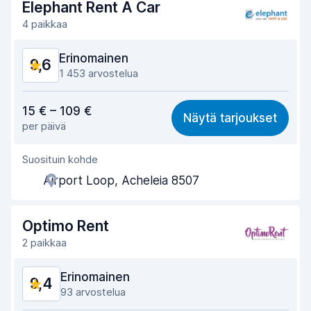
Elephant Rent A Car
4 paikkaa
Erinomainen
9,6
1 453 arvostelua
Vastine rahalle
9,5
15 € – 109 €
Näytä tarjoukset
per päivä
Löytämisen helppous
9,4
Suosituin kohde
Toimihenkilön avuliaisuus
9,6
Airport Loop, Acheleia 8507
Noutonopeus
9,5
Palautusnopeus
9,7
Optimo Rent
2 paikkaa
Auton siisteys
9,7
Erinomainen
9,4
Auton kunto
9,4
93 arvostelua