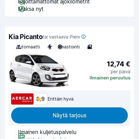
Rajoittamattomat ajokilometrit
Maksa nyt
Kia Picanto
tai vastaava Pieni
Automaatti
4
Ilmastointi
3
12,74 €
per päivä
Ilmainen peruutus
8,9
Erittäin hyvä
Näytä tarjous
Ilmainen kuljetuspalvelu