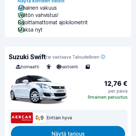
Näytä kohteen tiedot
Alhainen vakuus
Välitön vahvistus!
Rajoittamattomat ajokilometrit
Maksa nyt
Suzuki Swift
tai vastaava Taloudellinen
Automaatti
5
Ilmastointi
5
12,76 €
per päivä
Ilmainen peruutus
8,9
Erittäin hyvä
Näytä tarjous