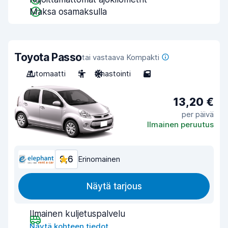
Maksa osamaksulla
Toyota Passo
tai vastaava Kompakti
Automaatti
5
Ilmastointi
5
13,20 €
per päivä
Ilmainen peruutus
9,6
Erinomainen
Näytä tarjous
Ilmainen kuljetuspalvelu
Näytä kohteen tiedot