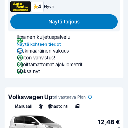
8,4
Hyvä
Näytä tarjous
Ilmainen kuljetuspalvelu
Näytä kohteen tiedot
Keskimääräinen vakuus
Välitön vahvistus!
Rajoittamattomat ajokilometrit
Maksa nyt
Volkswagen Up
tai vastaava Pieni
Manuaali
5
Ilmastointi
5
12,48 €