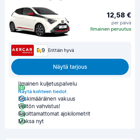
12,58 €
per päivä
Ilmainen peruutus
8,9
Erittäin hyvä
Näytä tarjous
Ilmainen kuljetuspalvelu
Näytä kohteen tiedot
Keskimääräinen vakuus
Välitön vahvistus!
Rajoittamattomat ajokilometrit
Maksa nyt