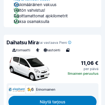
Keskimääräinen vakuus
Välitön vahvistus!
Rajoittamattomat ajokilometrit
Maksa osamaksulla
Daihatsu Mira
tai vastaava Pieni
Automaatti
4
Ilmastointi
4
11,06 €
per päivä
Ilmainen peruutus
9,6
Erinomainen
Näytä tarjous