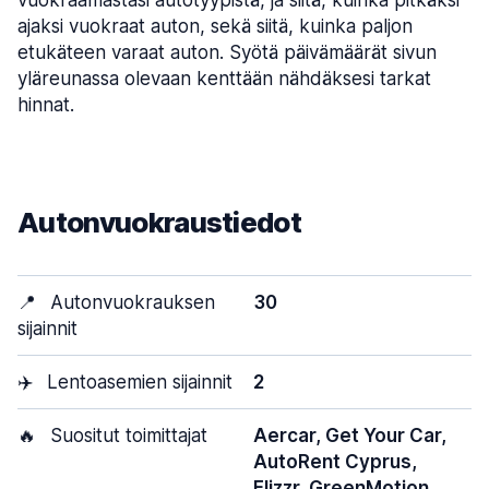
vuokraamastasi autotyypistä, ja siitä, kuinka pitkäksi
ajaksi vuokraat auton, sekä siitä, kuinka paljon
etukäteen varaat auton. Syötä päivämäärät sivun
yläreunassa olevaan kenttään nähdäksesi tarkat
hinnat.
Autonvuokraustiedot
📍
Autonvuokrauksen
30
sijainnit
✈️
Lentoasemien sijainnit
2
🔥
Suositut toimittajat
Aercar, Get Your Car,
AutoRent Cyprus,
Flizzr, GreenMotion