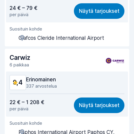
Vastine rahalle
9,2
24 € – 79 €
Näytä tarjoukset
per päivä
Löytämisen helppous
9,5
Suosituin kohde
Toimihenkilön avuliaisuus
9,5
Glafcos Cleride International Airport
Noutonopeus
9,5
Palautusnopeus
9,7
Carwiz
6 paikkaa
Auton siisteys
9,3
Erinomainen
9,4
Auton kunto
8,8
337 arvostelua
Vastine rahalle
9,3
22 € – 1 208 €
Näytä tarjoukset
per päivä
Löytämisen helppous
9,4
Suosituin kohde
Toimihenkilön avuliaisuus
9,4
Paphos International Airport Paphos CY,