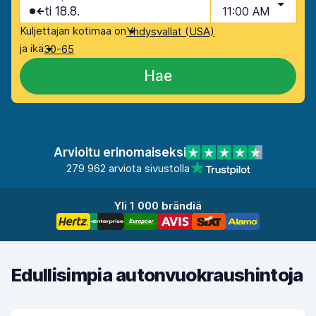
ti 18.8.
11:00 AM
Kuljettajan kotimaa on
Yhdysvallat (USA)
ja ikä
30-65
Hae
Arvioitu erinomaiseksi
279 962 arviota sivustolla
Yli 1 000 brändiä
Edullisimpia autonvuokraushintoja