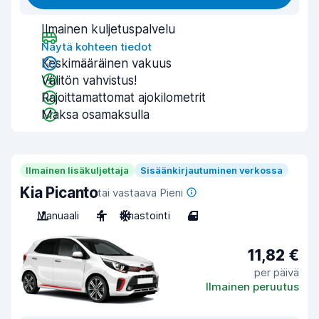
Ilmainen kuljetuspalvelu
Näytä kohteen tiedot
Keskimääräinen vakuus
Välitön vahvistus!
Rajoittamattomat ajokilometrit
Maksa osamaksulla
Ilmainen lisäkuljettaja
Sisäänkirjautuminen verkossa
Kia Picanto
tai vastaava Pieni
Manuaali
4
Ilmastointi
4
11,82 €
per päivä
Ilmainen peruutus