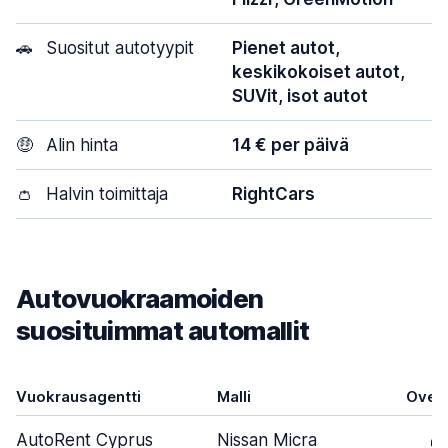
🚗
Suositut autotyypit
Pienet autot,
keskikokoiset autot,
SUVit, isot autot
🤑
Alin hinta
14 € per päivä
👛
Halvin toimittaja
RightCars
Autovuokraamoiden
suosituimmat automallit
Vuokrausagentti
Malli
Ovet
AutoRent Cyprus
Nissan Micra
4