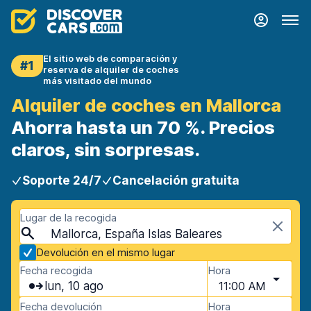
El sitio web de comparación y
#1
reserva de alquiler de coches
más visitado del mundo
Alquiler de coches en Mallorca
Ahorra hasta un 70 %. Precios
claros, sin sorpresas.
Soporte 24/7
Cancelación gratuita
Lugar de la recogida
Mallorca, España Islas Baleares
Devolución en el mismo lugar
Fecha recogida
Hora
lun, 10 ago
11:00 AM
Fecha devolución
Hora