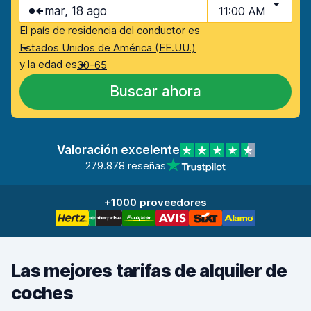
mar, 18 ago
11:00 AM
El país de residencia del conductor es
Estados Unidos de América (EE.UU.)
y la edad es
30-65
Buscar ahora
Valoración excelente
279.878 reseñas
+1000 proveedores
Las mejores tarifas de alquiler de
coches