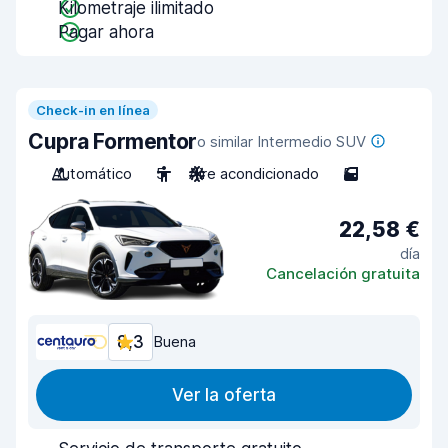
Kilometraje ilimitado
Pagar ahora
Check-in en línea
Cupra Formentor
o similar Intermedio SUV
Automático
5
Aire acondicionado
5
22,58 €
día
Cancelación gratuita
8,3
Buena
Ver la oferta