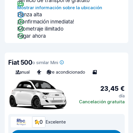
Servicio de transporte gratuito
Mostrar información sobre la ubicación
Fianza alta
¡Confirmación inmediata!
Kilometraje ilimitado
Pagar ahora
Fiat 500
o similar Mini
Manual
4
Aire acondicionado
3
23,45 €
día
Cancelación gratuita
9,0
Excelente