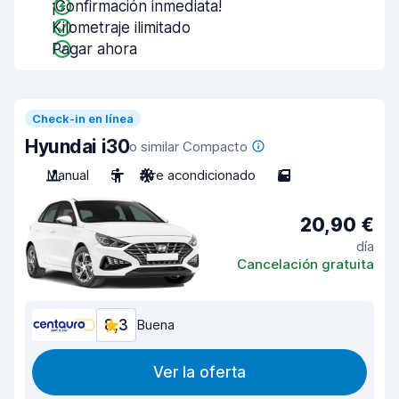
¡Confirmación inmediata!
Kilometraje ilimitado
Pagar ahora
Check-in en línea
Hyundai i30
o similar Compacto
Manual
5
Aire acondicionado
5
20,90 €
día
Cancelación gratuita
8,3
Buena
Ver la oferta