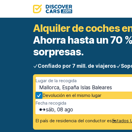
Alquiler de coches e
Ahorra hasta un 70 %.
sorpresas.
Confiado por 7 mill. de viajeros
Sopo
Lugar de la recogida
Mallorca, España Islas Baleares
Devolución en el mismo lugar
Fecha recogida
sáb, 08 ago
El país de residencia del conductor es
Estados U