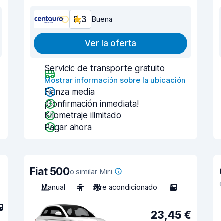
8,3
Buena
Ver la oferta
Servicio de transporte gratuito
Mostrar información sobre la ubicación
Fianza media
¡Confirmación inmediata!
Kilometraje ilimitado
Pagar ahora
Fiat 500
o similar Mini
Manual
4
Aire acondicionado
3
23,45 €