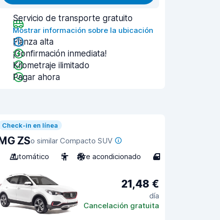
Servicio de transporte gratuito
Mostrar información sobre la ubicación
Fianza alta
¡Confirmación inmediata!
Kilometraje ilimitado
Pagar ahora
Check-in en línea
MG ZS
o similar Compacto SUV
Automático
5
Aire acondicionado
4
21,48 €
día
Cancelación gratuita