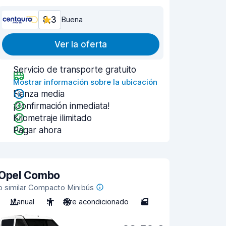
8,3
Buena
Ver la oferta
Servicio de transporte gratuito
Mostrar información sobre la ubicación
Fianza media
¡Confirmación inmediata!
Kilometraje ilimitado
Pagar ahora
Opel Combo
o similar Compacto Minibús
Manual
5
Aire acondicionado
5