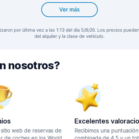
Ver más
aron por última vez a las 1:13 del día 5/8/26. Los precios pueden 
del alquiler y la clase de vehículo.
on nosotros?
ios
Excelentes valoraci
 sitio web de reservas de
Recibimos una puntuación
er de coches en los World
combinada de 4,5 y un tot