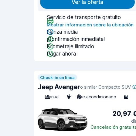
Ver la oferta
Servicio de transporte gratuito
Mostrar información sobre la ubicación
Fianza media
¡Confirmación inmediata!
Kilometraje ilimitado
Pagar ahora
Check-in en línea
Jeep Avenger
o similar Compacto SUV
Manual
5
Aire acondicionado
5
20,97 
dí
Cancelación gratuit