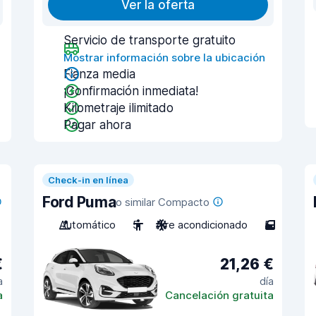
Ver la oferta
Servicio de transporte gratuito
Mostrar información sobre la ubicación
Fianza media
¡Confirmación inmediata!
Kilometraje ilimitado
Pagar ahora
Check-in en línea
Ford Puma
o similar Compacto
Automático
5
Aire acondicionado
5
€
21,26 €
a
día
a
Cancelación gratuita