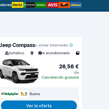
edores
Jeep Compass
o similar Intermedio
Automático
5
Aire acondicionado
5
26,56 €
día
Cancelación gratuita
8,3
Buena
Ver la oferta