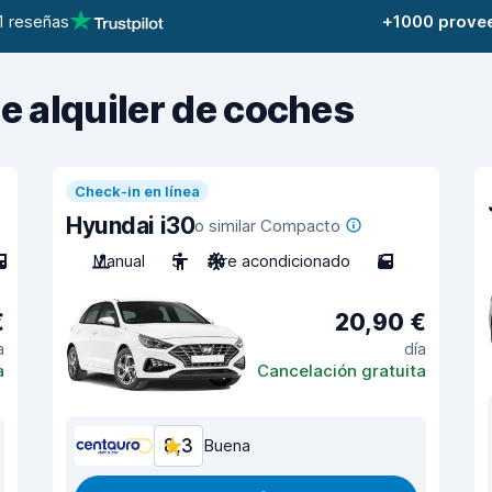
1 reseñas
+1000 prove
de alquiler de coches
Check-in en línea
Hyundai i30
o similar Compacto
Manual
5
Aire acondicionado
5
€
20,90 €
a
día
a
Cancelación gratuita
8,3
Buena