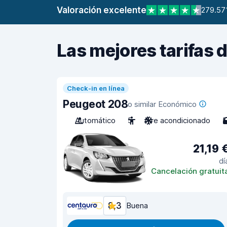
Valoración excelente
279.57
Las mejores tarifas 
Check-in en línea
Peugeot 208
o similar Económico
Automático
5
Aire acondicionado
5
21,19 
dí
Cancelación gratuit
8,3
Buena