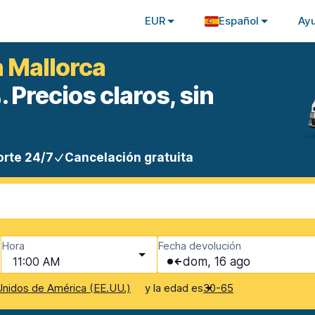
EUR
Español
Ay
n Mallorca
 Precios claros, sin
rte 24/7
Cancelación gratuita
Hora
Fecha devolución
11:00 AM
dom, 16 ago
y la edad es
nidos de América (EE.UU.)
30-65