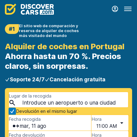
El sitio web de comparación y
#1
reserva de alquiler de coches
más visitado del mundo
Alquiler de coches en Portugal
Ahorra hasta un 70 %. Precios
claros, sin sorpresas.
Soporte 24/7
Cancelación gratuita
Lugar de la recogida
Devolución en el mismo lugar
Fecha recogida
Hora
mar, 11 ago
11:00 AM
Fecha devolución
Hora