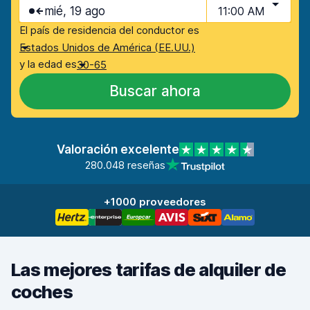
mié, 19 ago
11:00 AM
El país de residencia del conductor es
Estados Unidos de América (EE.UU.)
y la edad es
30-65
Buscar ahora
Valoración excelente
280.048 reseñas
+1000 proveedores
Las mejores tarifas de alquiler de
coches