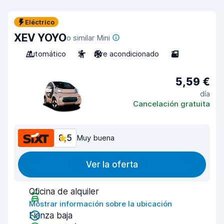
Eléctrico
XEV YOYO
o similar Mini
Automático
2
Aire acondicionado
2
5,59 €
día
Cancelación gratuita
8,5
Muy buena
Ver la oferta
Oficina de alquiler
Mostrar información sobre la ubicación
Fianza baja