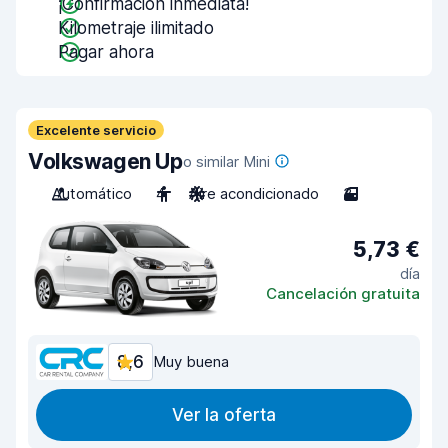
¡Confirmación inmediata!
Kilometraje ilimitado
Pagar ahora
Excelente servicio
Volkswagen Up
o similar Mini
Automático
4
Aire acondicionado
3
5,73 €
día
Cancelación gratuita
8,6
Muy buena
Ver la oferta