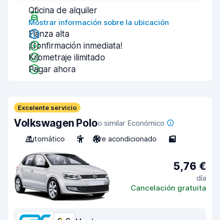
Oficina de alquiler
Mostrar información sobre la ubicación
Fianza alta
¡Confirmación inmediata!
Kilometraje ilimitado
Pagar ahora
Excelente servicio
Volkswagen Polo
o similar Económico
Automático
5
Aire acondicionado
5
5,76 €
día
Cancelación gratuita