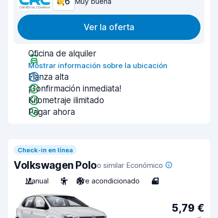
8,6
Muy buena
Ver la oferta
Oficina de alquiler
Mostrar información sobre la ubicación
Fianza alta
¡Confirmación inmediata!
Kilometraje ilimitado
Pagar ahora
Check-in en línea
Volkswagen Polo
o similar Económico
Manual
5
Aire acondicionado
4
5,79 €