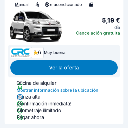
Manual
4
Aire acondicionado
2
5,19 €
día
Cancelación gratuita
8,6
Muy buena
Ver la oferta
Oficina de alquiler
Mostrar información sobre la ubicación
Fianza alta
¡Confirmación inmediata!
Kilometraje ilimitado
Pagar ahora