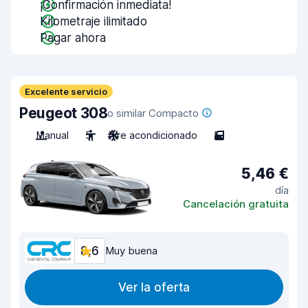
¡Confirmación inmediata!
Kilometraje ilimitado
Pagar ahora
Excelente servicio
Peugeot 308
o similar Compacto
Manual
5
Aire acondicionado
5
5,46 €
día
Cancelación gratuita
8,6
Muy buena
Ver la oferta