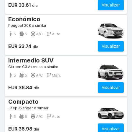
EUR 33.61
Visualizar
día
Económico
Peugeot 208 o similar
5
5
A/C
Auto
EUR 33.74
Visualizar
día
Intermedio SUV
Citroen C3 Aircross o similar
5
5
A/C
Man.
EUR 36.84
Visualizar
día
Compacto
Jeep Avenger o similar
5
5
A/C
Auto
EUR 36.98
Visualizar
día