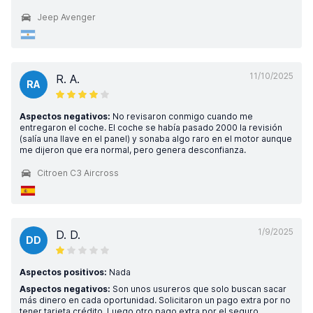
Jeep Avenger
11/10/2025
R. A.
RA
Aspectos negativos:
No revisaron conmigo cuando me
entregaron el coche. El coche se había pasado 2000 la revisión
(salía una llave en el panel) y sonaba algo raro en el motor aunque
me dijeron que era normal, pero genera desconfianza.
Citroen C3 Aircross
1/9/2025
D. D.
DD
Aspectos positivos:
Nada
Aspectos negativos:
Son unos usureros que solo buscan sacar
más dinero en cada oportunidad. Solicitaron un pago extra por no
tener tarjeta crédito. Luego otro pago extra por el seguro