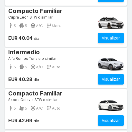
Compacto Familiar
Cupra Leon STW o similar
5
5
A/C
Man.
EUR 40.04
Visualizar
día
Intermedio
Alfa Romeo Tonale o similar
5
5
A/C
Auto
EUR 40.28
Visualizar
día
Compacto Familiar
Skoda Octavia STW o similar
5
5
A/C
Auto
EUR 42.69
Visualizar
día