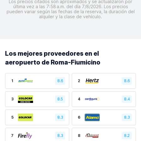
Los precios citados son aproximados y se actualizaron por
última vez a las 7:58 a.m. del día 7/8/2026. Los precios
pueden variar según las fechas de la reserva, la duración del
alquiler y la clase de vehículo.
Los mejores proveedores en el
aeropuerto de Roma-Fiumicino
1
8.6
2
8.6
3
8.5
4
8.4
5
8.3
6
8.3
7
8.3
8
8.2