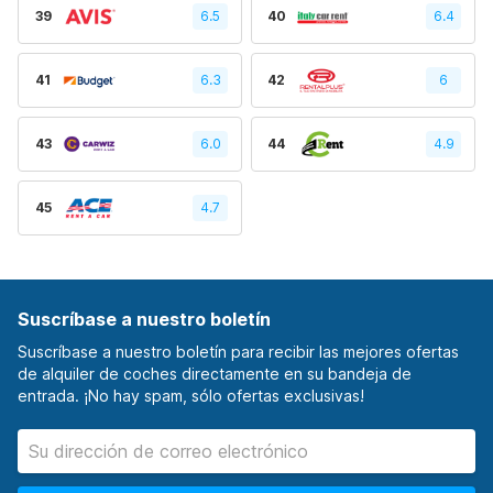
39
6.5
40
6.4
41
6.3
42
6
43
6.0
44
4.9
45
4.7
Suscríbase a nuestro boletín
Suscríbase a nuestro boletín para recibir las mejores ofertas
de alquiler de coches directamente en su bandeja de
entrada. ¡No hay spam, sólo ofertas exclusivas!