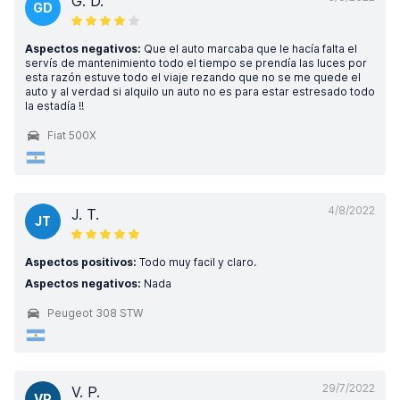
G. D.
GD
Aspectos negativos:
Que el auto marcaba que le hacía falta el
servís de mantenimiento todo el tiempo se prendía las luces por
esta razón estuve todo el viaje rezando que no se me quede el
auto y al verdad si alquilo un auto no es para estar estresado todo
la estadía !!
Fiat 500X
4/8/2022
J. T.
JT
Aspectos positivos:
Todo muy facil y claro.
Aspectos negativos:
Nada
Peugeot 308 STW
29/7/2022
V. P.
VP