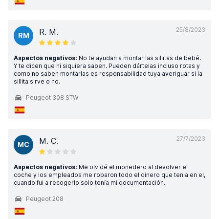
25/8/2023
R. M.
RM
Aspectos negativos:
No te ayudan a montar las sillitas de bebé.
Y te dicen que ni siquiera saben. Pueden dártelas incluso rotas y
como no saben montarlas es responsabilidad tuya averiguar si la
sillita sirve o no.
Peugeot 308 STW
27/7/2023
M. C.
MC
Aspectos negativos:
Me olvidé el monedero al devolver el
coche y los empleados me robaron todo el dinero que tenia en el,
cuando fui a recogerlo solo tenía mi documentación.
Peugeot 208