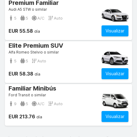
Premium Familiar
Audi A5 STW o similar
5
5
A/C
Auto
EUR 55.58
Visualizar
día
Elite Premium SUV
Alfa Romeo Stelvio o similar
5
5
Auto
EUR 58.38
Visualizar
día
Familiar Minibús
Ford Transit o similar
9
5
A/C
Auto
EUR 213.76
Visualizar
día