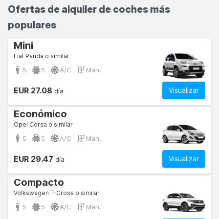
Ofertas de alquiler de coches más
populares
Mini
Fiat Panda o similar
5
5
A/C
Man.
EUR 27.08
Visualizar
día
Económico
Opel Corsa o similar
5
5
A/C
Man.
EUR 29.47
Visualizar
día
Compacto
Volkswagen T-Cross o similar
5
5
A/C
Man.