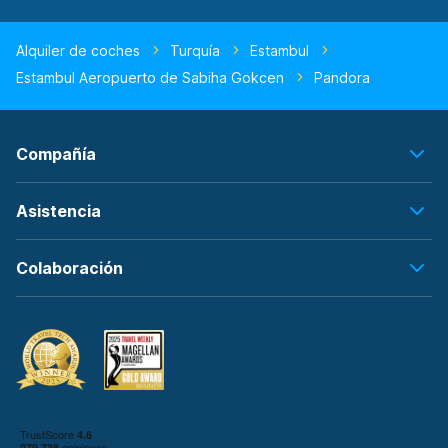
Alquiler de coches
Turquía
Estambul
Estambul Aeropuerto de Sabiha Gokcen
Pandora
Compañía
Asistencia
Colaboración