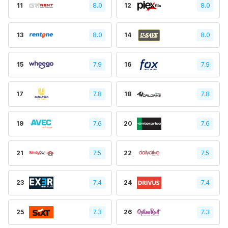
11
8.0
12
8.0
13
8.0
14
8.0
15
7.9
16
7.9
17
7.8
18
7.8
19
7.6
20
7.6
21
7.5
22
7.5
23
7.4
24
7.4
25
7.3
26
7.3