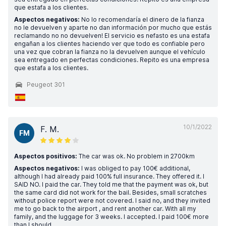
que estafa a los clientes.
Aspectos negativos:
No lo recomendaría el dinero de la fianza
no le devuelven y aparte no dan información por mucho que estás
reclamando no no devuelven! El servicio es nefasto es una estafa
engañan a los clientes haciendo ver que todo es confiable pero
una vez que cobran la fianza no la devuelven aunque el vehículo
sea entregado en perfectas condiciones. Repito es una empresa
que estafa a los clientes.
Peugeot 301
10/1/2022
F. M.
FM
Aspectos positivos:
The car was ok. No problem in 2700km
Aspectos negativos:
I was obliged to pay 100€ additional,
although I had already paid 100% full insurance. They offered it. I
SAID NO. I paid the car. They told me that the payment was ok, but
the same card did not work for the bail. Besides, small scratches
without police report were not covered. I said no, and they invited
me to go back to the airport , and rent another car. With all my
family, and the luggage for 3 weeks. I accepted. I paid 100€ more
than I should.