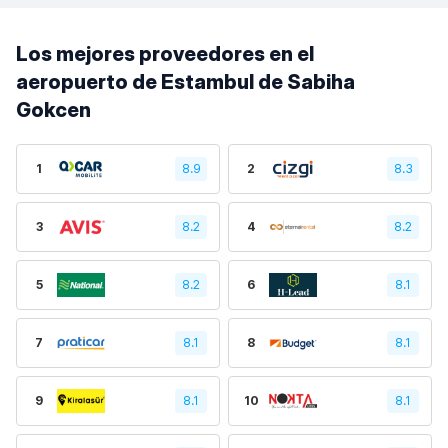
Los mejores proveedores en el
aeropuerto de Estambul de Sabiha
Gokcen
1
8.9
2
8.3
3
8.2
4
8.2
5
8.2
6
8.1
7
8.1
8
8.1
9
8.1
10
8.1