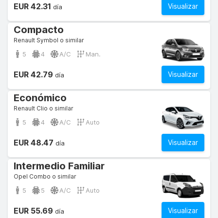
EUR 42.31
Visualizar
día
Compacto
Renault Symbol o similar
5
4
A/C
Man.
EUR 42.79
Visualizar
día
Económico
Renault Clio o similar
5
4
A/C
Auto
EUR 48.47
Visualizar
día
Intermedio Familiar
Opel Combo o similar
5
5
A/C
Auto
EUR 55.69
Visualizar
día