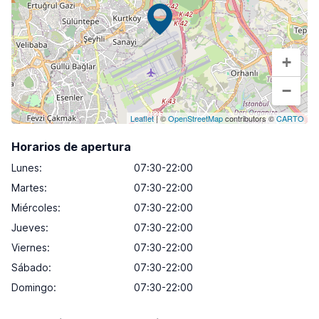
+
−
Leaflet
| ©
OpenStreetMap
contributors ©
CARTO
Horarios de apertura
Lunes
:
07:30-22:00
Martes
:
07:30-22:00
Miércoles
:
07:30-22:00
Jueves
:
07:30-22:00
Viernes
:
07:30-22:00
Sábado
:
07:30-22:00
Domingo
:
07:30-22:00