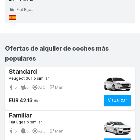
Fiat Egea
Ofertas de alquiler de coches más
populares
Standard
Peugeot 301 o similar
5
5
A/C
Man.
EUR 42.13
Visualizar
día
Familiar
Fiat Egea o similar
5
5
A/C
Man.