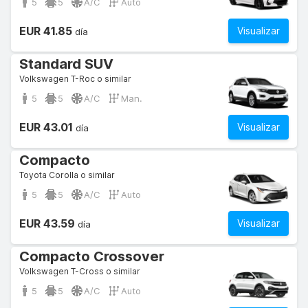
5
5
A/C
Auto
EUR 41.85
Visualizar
día
Standard SUV
Volkswagen T-Roc o similar
5
5
A/C
Man.
EUR 43.01
Visualizar
día
Compacto
Toyota Corolla o similar
5
5
A/C
Auto
EUR 43.59
Visualizar
día
Compacto Crossover
Volkswagen T-Cross o similar
5
5
A/C
Auto