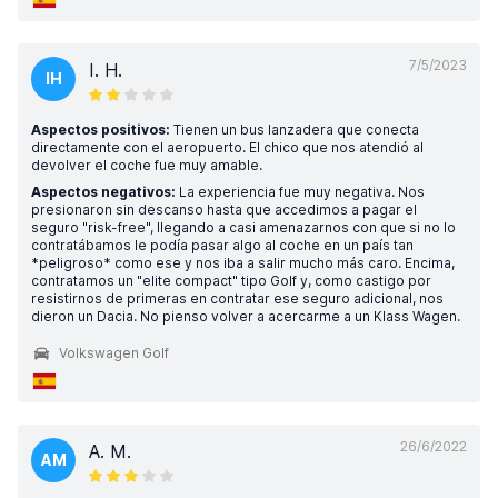
7/5/2023
I. H.
IH
Aspectos positivos:
Tienen un bus lanzadera que conecta
directamente con el aeropuerto. El chico que nos atendió al
devolver el coche fue muy amable.
Aspectos negativos:
La experiencia fue muy negativa. Nos
presionaron sin descanso hasta que accedimos a pagar el
seguro "risk-free", llegando a casi amenazarnos con que si no lo
contratábamos le podía pasar algo al coche en un país tan
*peligroso* como ese y nos iba a salir mucho más caro. Encima,
contratamos un "elite compact" tipo Golf y, como castigo por
resistirnos de primeras en contratar ese seguro adicional, nos
dieron un Dacia. No pienso volver a acercarme a un Klass Wagen.
Volkswagen Golf
26/6/2022
A. M.
AM