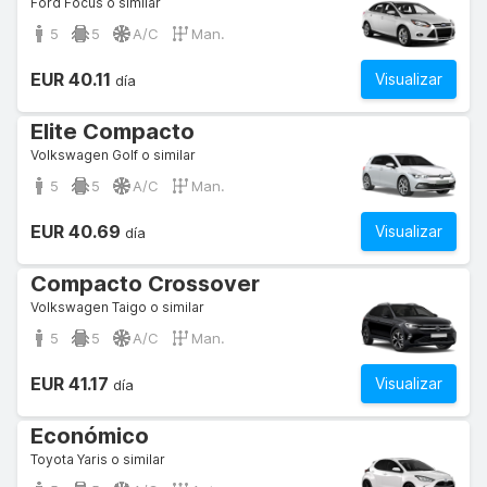
Ford Focus o similar
5
5
A/C
Man.
EUR 40.11
Visualizar
día
Elite Compacto
Volkswagen Golf o similar
5
5
A/C
Man.
EUR 40.69
Visualizar
día
Compacto Crossover
Volkswagen Taigo o similar
5
5
A/C
Man.
EUR 41.17
Visualizar
día
Económico
Toyota Yaris o similar