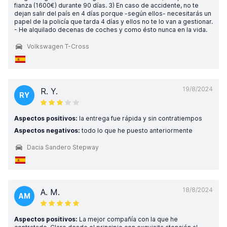
fianza (1600€) durante 90 días. 3) En caso de accidente, no te
dejan salir del país en 4 días porque -según ellos- necesitarás un
papel de la policía que tarda 4 días y ellos no te lo van a gestionar.
- He alquilado decenas de coches y como ésto nunca en la vida.
Volkswagen T-Cross
19/8/2024
R. Y.
RY
Aspectos positivos:
la entrega fue rápida y sin contratiempos
Aspectos negativos:
todo lo que he puesto anteriormente
Dacia Sandero Stepway
18/8/2024
A. M.
AM
Aspectos positivos:
La mejor compañía con la que he