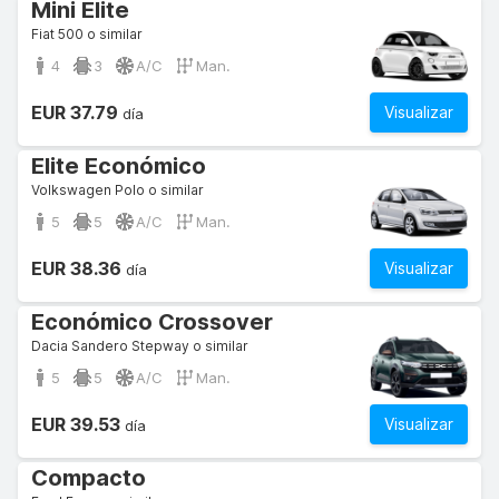
Mini Elite
Fiat 500 o similar
4
3
A/C
Man.
EUR 37.79
Visualizar
día
Elite Económico
Volkswagen Polo o similar
5
5
A/C
Man.
EUR 38.36
Visualizar
día
Económico Crossover
Dacia Sandero Stepway o similar
5
5
A/C
Man.
EUR 39.53
Visualizar
día
Compacto