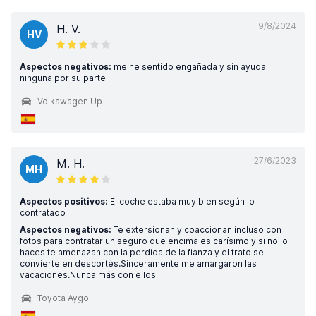
9/8/2024
H. V.
HV
Aspectos negativos:
me he sentido engañada y sin ayuda
ninguna por su parte
Volkswagen Up
27/6/2023
M. H.
MH
Aspectos positivos:
El coche estaba muy bien según lo
contratado
Aspectos negativos:
Te extersionan y coaccionan incluso con
fotos para contratar un seguro que encima es carísimo y si no lo
haces te amenazan con la perdida de la fianza y el trato se
convierte en descortés.Sinceramente me amargaron las
vacaciones.Nunca más con ellos
Toyota Aygo