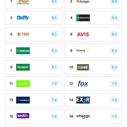
1
9.5
2
8.6
3
8.5
4
8.4
5
8.2
6
8.2
7
8.2
8
8.2
9
8.1
10
8.0
11
7.9
12
7.9
13
7.8
14
7.6
15
7.6
16
7.3