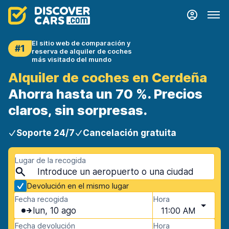
El sitio web de comparación y
#1
reserva de alquiler de coches
más visitado del mundo
Alquiler de coches en Cerdeña
Ahorra hasta un 70 %. Precios
claros, sin sorpresas.
Soporte 24/7
Cancelación gratuita
Lugar de la recogida
Devolución en el mismo lugar
Fecha recogida
Hora
lun, 10 ago
11:00 AM
Fecha devolución
Hora