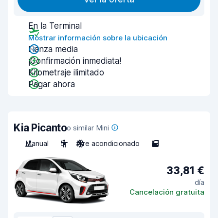
En la Terminal
Mostrar información sobre la ubicación
Fianza media
¡Confirmación inmediata!
Kilometraje ilimitado
Pagar ahora
Kia Picanto
o similar Mini
Manual
5
Aire acondicionado
5
33,81 €
día
Cancelación gratuita