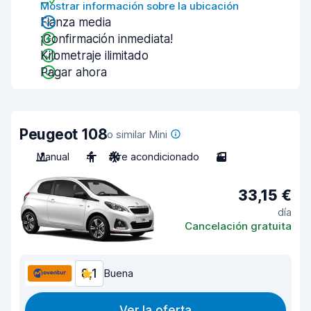
Mostrar información sobre la ubicación
Fianza media
¡Confirmación inmediata!
Kilometraje ilimitado
Pagar ahora
Peugeot 108
o similar Mini
Manual
4
Aire acondicionado
3
33,15 €
día
Cancelación gratuita
8,1
Buena
Ver la oferta