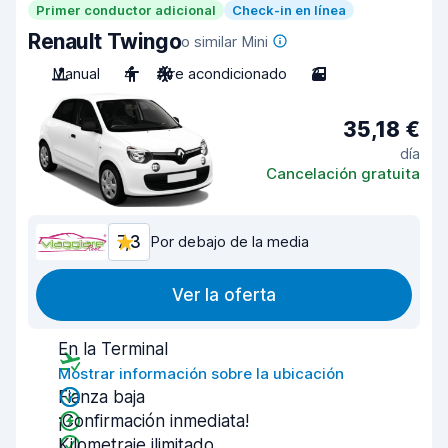
Primer conductor adicional
Check-in en línea
Renault Twingo
o similar Mini
Manual
4
Aire acondicionado
3
35,18 €
día
Cancelación gratuita
7,3
Por debajo de la media
Ver la oferta
En la Terminal
Mostrar información sobre la ubicación
Fianza baja
¡Confirmación inmediata!
Kilometraje ilimitado