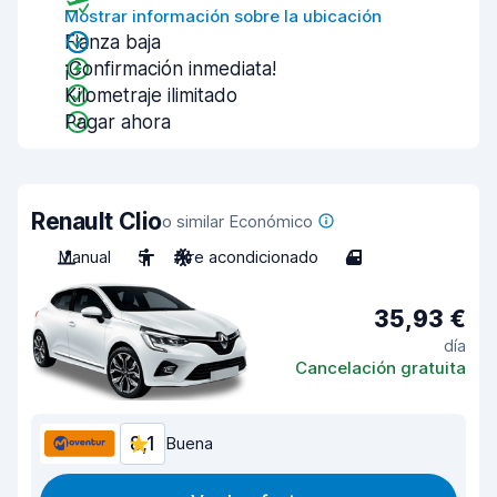
Mostrar información sobre la ubicación
Fianza baja
¡Confirmación inmediata!
Kilometraje ilimitado
Pagar ahora
Renault Clio
o similar Económico
Manual
5
Aire acondicionado
4
35,93 €
día
Cancelación gratuita
8,1
Buena