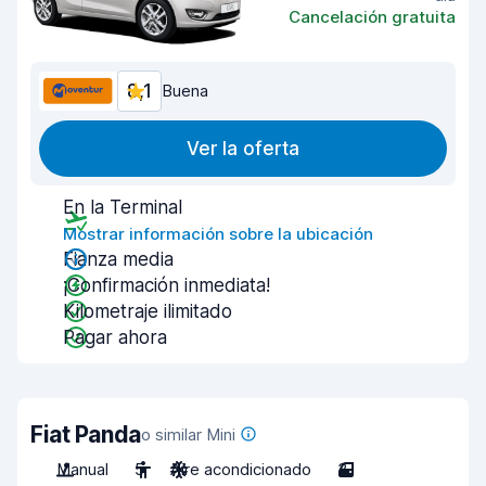
Cancelación gratuita
8,1
Buena
Ver la oferta
En la Terminal
Mostrar información sobre la ubicación
Fianza media
¡Confirmación inmediata!
Kilometraje ilimitado
Pagar ahora
Fiat Panda
o similar Mini
Manual
5
Aire acondicionado
3