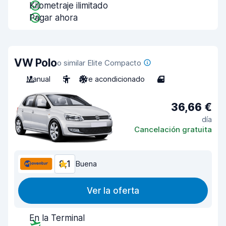
Kilometraje ilimitado
Pagar ahora
VW Polo
o similar Elite Compacto
Manual
5
Aire acondicionado
4
36,66 €
día
Cancelación gratuita
8,1
Buena
Ver la oferta
En la Terminal