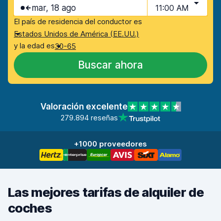
mar, 18 ago
11:00 AM
El país de residencia del conductor es
Estados Unidos de América (EE.UU.)
y la edad es
30-65
Buscar ahora
Valoración excelente
279.894 reseñas
+1000 proveedores
Las mejores tarifas de alquiler de
coches