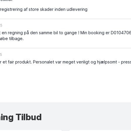
egistrering af store skader inden udlevering
25
t en regning på den samme bil to gange ! Min booking er D010470
øbe tilbage.
25
for et fair produkt. Personalet var meget venligt og hjælpsomt - pres
ing Tilbud