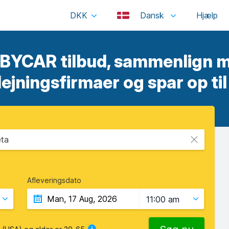
DKK
Dansk
BBYCAR tilbud, sammenlign m
lejningsfirmaer og spar op ti
eta
Afleveringsdato
11:00 am