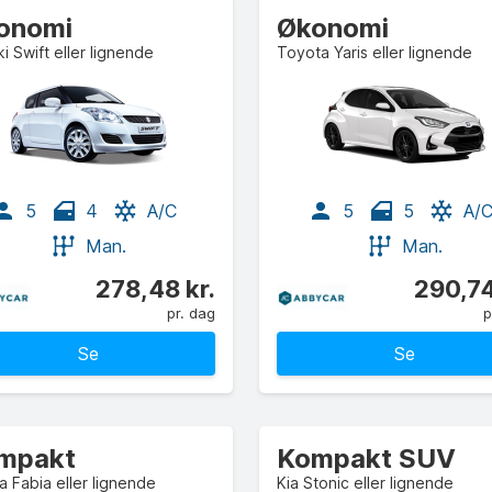
onomi
Økonomi
i Swift eller lignende
Toyota Yaris eller lignende
5
4
A/C
5
5
A/
Man.
Man.
278,48 kr.
290,74
pr. dag
p
Se
Se
mpakt
Kompakt SUV
 Fabia eller lignende
Kia Stonic eller lignende