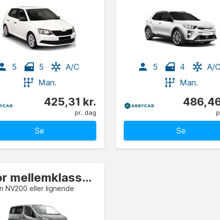
5
5
A/C
5
4
A/
Man.
Man.
425,31 kr.
486,46
pr. dag
p
Se
Se
Stor mellemklasse Varevogn
n NV200 eller lignende