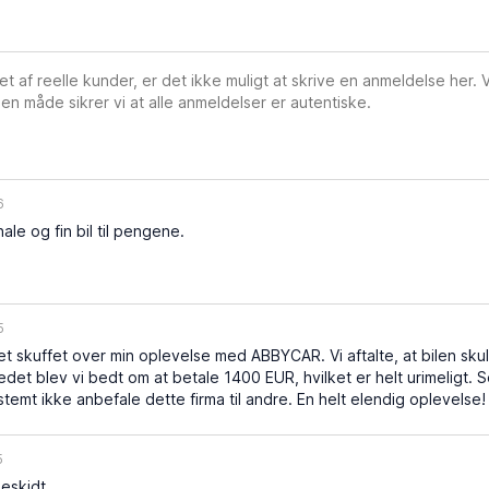
vet af reelle kunder, er det ikke muligt at skrive en anmeldelse her.
en måde sikrer vi at alle anmeldelser er autentiske.
6
le og fin bil til pengene.
5
 skuffet over min oplevelse med ABBYCAR. Vi aftalte, at bilen sku
I stedet blev vi bedt om at betale 1400 EUR, hvilket er helt urimeligt
estemt ikke anbefale dette firma til andre. En helt elendig oplevelse!
5
beskidt