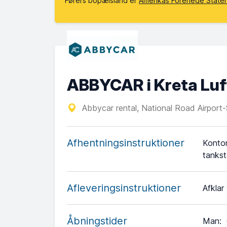
Førers bopælsland er
Amerikas Forenede Stater
ABBYCAR i Kreta Luf
Abbycar rental, National Road Airport
Afhentningsinstruktioner
Kontor
tankst
Afleveringsinstruktioner
Afklar
Åbningstider
Man
: