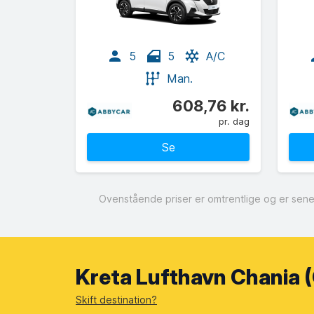
5
5
A/C
Man.
608,76 kr.
pr. dag
Se
Ovenstående priser er omtrentlige og er senes
Kreta Lufthavn Chania (
Skift destination?