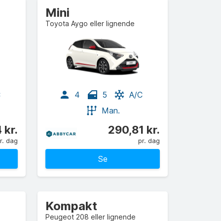
Mini
Toyota Aygo eller lignende
C
4
5
A/C
Man.
 kr.
290,81 kr.
r. dag
pr. dag
Se
Kompakt
Peugeot 208 eller lignende