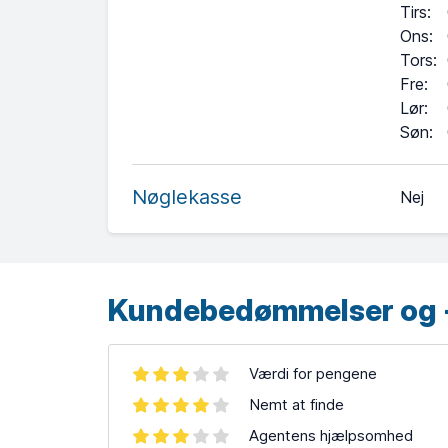
Tirs
:
Ons
:
Tors
:
Fre
:
Lør
:
+
Søn
:
−
Nøglekasse
Nej
Leaflet
| ©
OpenStreetMap
contributors ©
CARTO
Kundebedømmelser og 
Værdi for pengene
Nemt at finde
Agentens hjælpsomhed