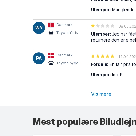
Ulemper:
Manglende r
Danmark
08.05.20
WY
Toyota Yaris
Ulemper:
Jeg har fåe
returnere den ene bel
Danmark
19.04.20
PA
Toyota Aygo
Fordele:
En fair pris 
Ulemper:
Intet!
Vis mere
Mest populære Biludlejn