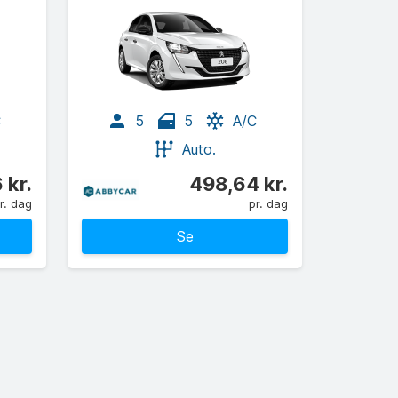
C
5
5
A/C
Auto.
 kr.
498,64 kr.
r. dag
pr. dag
Se