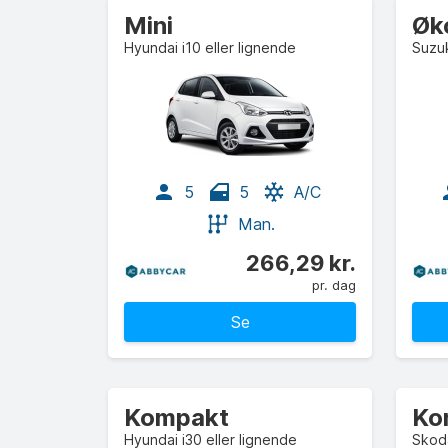
Mini
Øk
Hyundai i10 eller lignende
Suzuk
5
5
A/C
Man.
266,29 kr.
pr. dag
Se
Kompakt
Ko
Hyundai i30 eller lignende
Skoda