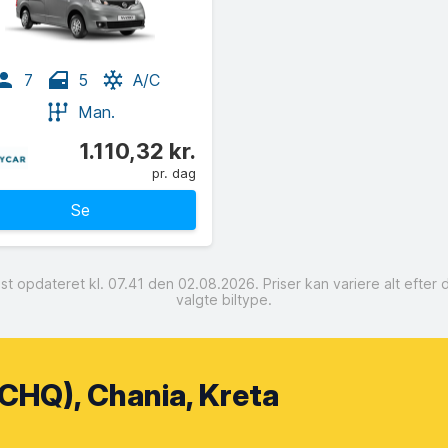
7
5
A/C
Man.
1.110,32 kr.
pr. dag
Se
t opdateret kl. 07.41 den 02.08.2026. Priser kan variere alt efte
valgte biltype.
CHQ), Chania, Kreta