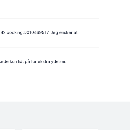
642 booking:D010469517. Jeg ønsker at i
sede kun lidt på for ekstra ydelser.