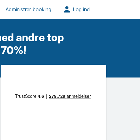
ed andre top
l 70%!