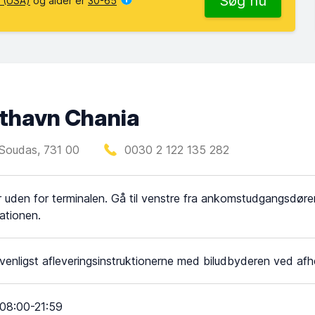
Søg nu
 (USA)
og alder er
30-65
thavn Chania
-Soudas, 731 00
0030 2 122 135 282
 uden for terminalen. Gå til venstre fra ankomstudgangsdøre
ationen.
 venligst afleveringsinstruktionerne med biludbyderen ved afh
08:00-21:59