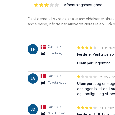
Afhentningshastighed
Da vi gerne vil sikre os at alle anmeldelser er skre
anmeldelse, når de har afleveret deres lejebil. På d
Danmark
11.05.202
TH
Toyota Aygo
Fordele:
Venlig persona
Ulemper:
Ingenting
Danmark
21.05.202
LA
Toyota Aygo
Ulemper:
Jeg er meget
der ingen bil til os. 
og uhøfligt. Jeg vil b
Danmark
11.05.202
JD
Suzuki Swift
Fordele:
Slidt, bulet, 