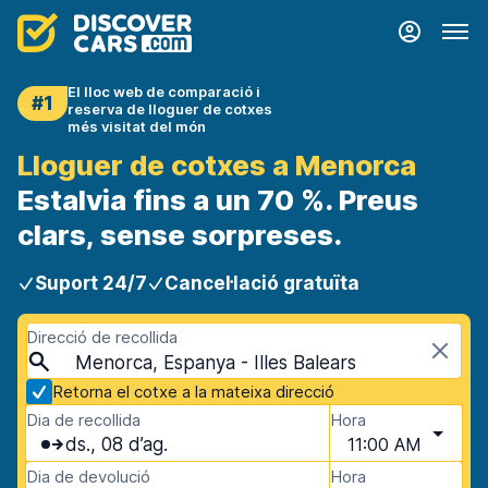
El lloc web de comparació i
#1
reserva de lloguer de cotxes
més visitat del món
Lloguer de cotxes a Menorca
Estalvia fins a un 70 %. Preus
clars, sense sorpreses.
Suport 24/7
Cancel·lació gratuïta
Direcció de recollida
Menorca, Espanya - Illes Balears
Retorna el cotxe a la mateixa direcció
Dia de recollida
Hora
ds., 08 d’ag.
11:00 AM
Dia de devolució
Hora