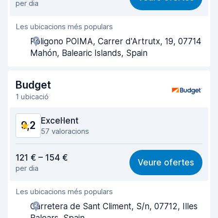
per dia
Facilitat de trobar
9,1
Les ubicacions més populars
Utilitat de l'agent
9,3
Poligono POIMA, Carrer d'Artrutx, 19, 07714
Velocitat de recollida
9,2
Mahón, Balearic Islands, Spain
Velocitat de devolució
9,6
Budget
Neteja del cotxe
9,4
1 ubicació
Condició del cotxe
9,2
Excel·lent
9,2
57 valoracions
Valor pel preu
8,6
121 € – 154 €
Veure ofertes
per dia
Facilitat de trobar
9,2
Les ubicacions més populars
Utilitat de l'agent
9,1
Carretera de Sant Climent, S/n, 07712, Illes
Velocitat de recollida
9,1