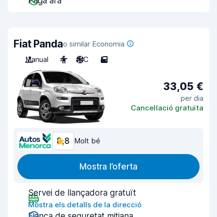
Paga ara
Fiat Panda
o similar Economia
Manual
4
A/C
5
33,05 €
per dia
Cancel·lació gratuïta
8,8
Molt bé
Mostra l’oferta
Servei de llançadora gratuït
Mostra els detalls de la direcció
Fiança de seguretat mitjana