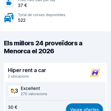
37 €
Total de cotxes disponibles
522
Els millors 24 proveïdors a
Menorca el 2026
Hiper rent a car
2 ubicacions
Excel·lent
9,3
270 valoracions
Valor pel preu
9,2
30 €
Veure ofertes