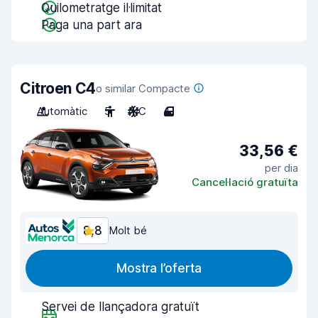
Quilometratge il·limitat
Paga una part ara
Citroen C4
o similar Compacte
Automàtic
5
A/C
4
33,56 €
per dia
Cancel·lació gratuïta
8,8
Molt bé
Mostra l’oferta
Servei de llançadora gratuït