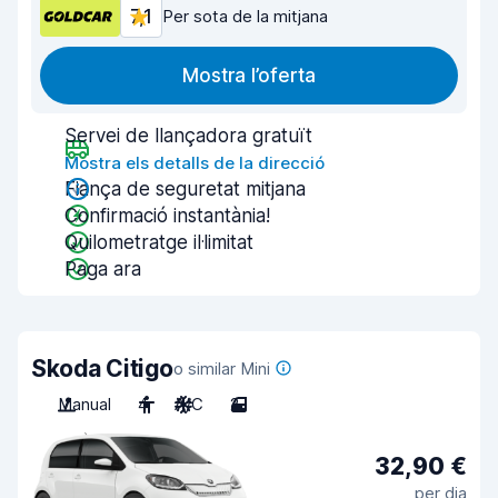
7,1
Per sota de la mitjana
Mostra l’oferta
Servei de llançadora gratuït
Mostra els detalls de la direcció
Fiança de seguretat mitjana
Confirmació instantània!
Quilometratge il·limitat
Paga ara
Skoda Citigo
o similar Mini
Manual
4
A/C
2
32,90 €
per dia