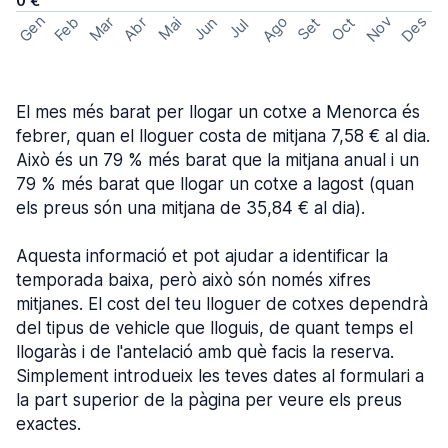
0 €
Gen
Ago
Nov
Des
Feb
Mar
Abr
Oct
Mai
Jun
Set
Jul
El mes més barat per llogar un cotxe a Menorca és
febrer, quan el lloguer costa de mitjana 7,58 € al dia.
Això és un 79 % més barat que la mitjana anual i un
79 % més barat que llogar un cotxe a lagost (quan
els preus són una mitjana de 35,84 € al dia).
Aquesta informació et pot ajudar a identificar la
temporada baixa, però això són només xifres
mitjanes. El cost del teu lloguer de cotxes dependrà
del tipus de vehicle que lloguis, de quant temps el
llogaràs i de l'antelació amb què facis la reserva.
Simplement introdueix les teves dates al formulari a
la part superior de la pàgina per veure els preus
exactes.