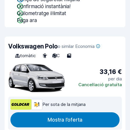
Confirmació instantània!
Quilometratge il·limitat
Paga ara
Volkswagen Polo
o similar Economia
Automàtic
5
A/C
5
33,16 €
per dia
Cancel·lació gratuïta
7,1
Per sota de la mitjana
Mostra l’oferta