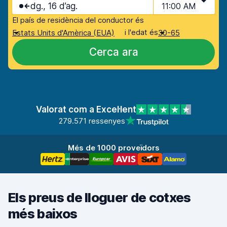
dg., 16 d’ag.
11:00 AM
El país de residència del conductor és
i l'edat és
Estats Units d'Amèrica (EUA)
30-65
Cerca ara
Valorat com a Excel·lent
279.571 ressenyes
Més de 1000 proveïdors
Els preus de lloguer de cotxes
més baixos