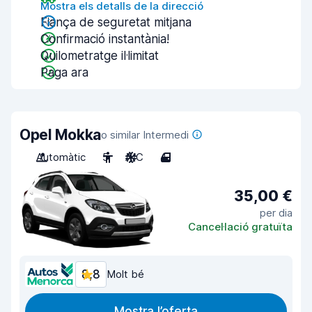
Mostra els detalls de la direcció
Fiança de seguretat mitjana
Confirmació instantània!
Quilometratge il·limitat
Paga ara
Opel Mokka
o similar Intermedi
Automàtic
5
A/C
4
35,00 €
per dia
Cancel·lació gratuïta
8,8
Molt bé
Mostra l’oferta