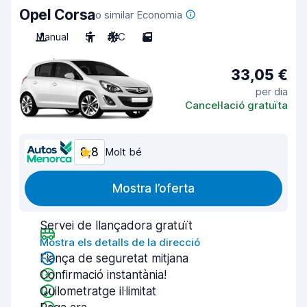
Opel Corsa
o similar Economia
Manual
5
A/C
5
33,05 €
per dia
Cancel·lació gratuïta
8,8
Molt bé
Mostra l’oferta
Servei de llançadora gratuït
Mostra els detalls de la direcció
Fiança de seguretat mitjana
Confirmació instantània!
Quilometratge il·limitat