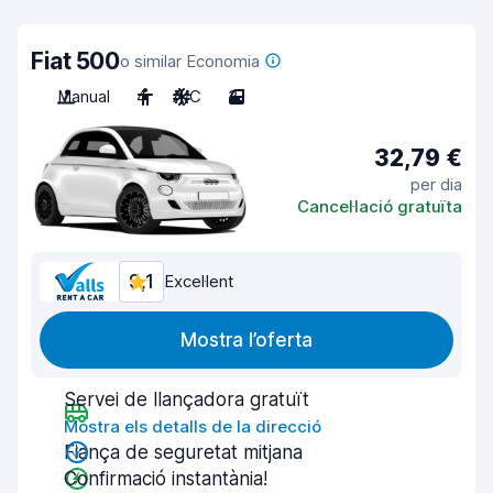
Fiat 500
o similar Economia
Manual
4
A/C
3
32,79 €
per dia
Cancel·lació gratuïta
9,1
Excel·lent
Mostra l’oferta
Servei de llançadora gratuït
Mostra els detalls de la direcció
Fiança de seguretat mitjana
Confirmació instantània!