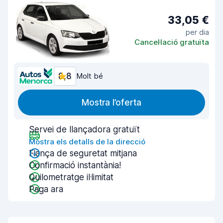
33,05 €
per dia
Cancel·lació gratuïta
8,8
Molt bé
Mostra l’oferta
Servei de llançadora gratuït
Mostra els detalls de la direcció
Fiança de seguretat mitjana
Confirmació instantània!
Quilometratge il·limitat
Paga ara