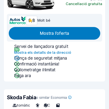
Cancel·lació gratuïta
8,8
Molt bé
Mostra l’oferta
Servei de llançadora gratuït
Mostra els detalls de la direcció
Fiança de seguretat mitjana
Confirmació instantània!
Quilometratge il·limitat
Paga ara
Skoda Fabia
o similar Economia
Automàtic
5
A/C
5