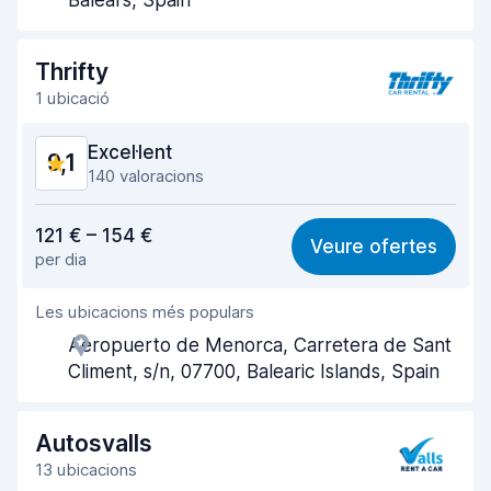
Balears, Spain
Velocitat de devolució
9,6
Thrifty
Neteja del cotxe
9,5
1 ubicació
Condició del cotxe
9,4
Excel·lent
9,1
140 valoracions
Valor pel preu
8,6
121 € – 154 €
Veure ofertes
per dia
Facilitat de trobar
9,2
Les ubicacions més populars
Utilitat de l'agent
9,1
Aeropuerto de Menorca, Carretera de Sant
Velocitat de recollida
8,8
Climent, s/n, 07700, Balearic Islands, Spain
Velocitat de devolució
9,4
Autosvalls
Neteja del cotxe
9,2
13 ubicacions