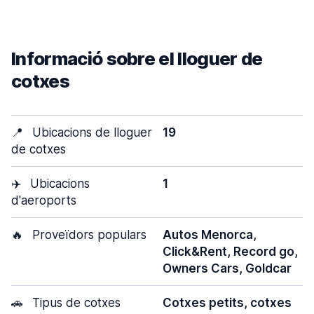
Informació sobre el lloguer de
cotxes
📍
Ubicacions de lloguer
19
de cotxes
✈️
Ubicacions
1
d'aeroports
🔥
Proveïdors populars
Autos Menorca,
Click&Rent, Record go,
Owners Cars, Goldcar
🚗
Tipus de cotxes
Cotxes petits, cotxes