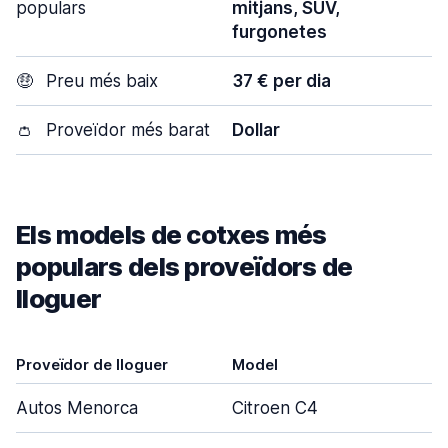
populars
mitjans, SUV,
furgonetes
🤑
Preu més baix
37 € per dia
👛
Proveïdor més barat
Dollar
Els models de cotxes més
populars dels proveïdors de
lloguer
Proveïdor de lloguer
Model
Autos Menorca
Citroen C4