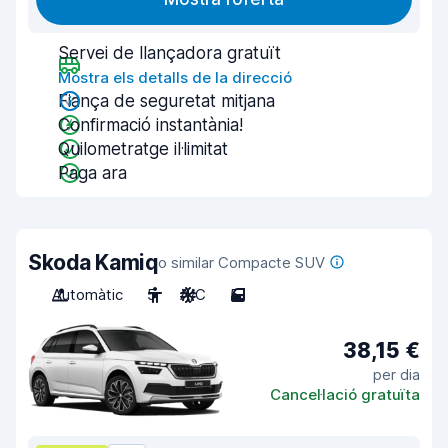
Servei de llançadora gratuït
Mostra els detalls de la direcció
Fiança de seguretat mitjana
Confirmació instantània!
Quilometratge il·limitat
Paga ara
Skoda Kamiq
o similar Compacte SUV
Automàtic
5
A/C
5
38,15 €
per dia
Cancel·lació gratuïta