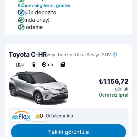
Konum bilgilerini göster
Düşük depozito
Anında onay!
Ön ödeme
Toyota C-HR
veya benzeri Orta-Seviye SUV
Düz
5
Klima
5
₺1.156,72
günlük
Ücretsiz iptal
7,0
Ortalama Altı
Teklifi görüntüle