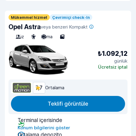
Mükemmel hizmet
Çevrimiçi check-In
Opel Astra
veya benzeri Kompakt
Düz
5
Klima
5
₺1.092,12
günlük
Ücretsiz iptal
7,7
Ortalama
Teklifi görüntüle
Terminal içerisinde
Konum bilgilerini göster
Ortalama depozito