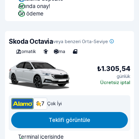
Anında onay!
Ön ödeme
Skoda Octavia
veya benzeri Orta-Seviye
Otomatik
5
Klima
4
₺1.305,54
günlük
Ücretsiz iptal
8,7
Çok İyi
Teklifi görüntüle
Terminal içerisinde