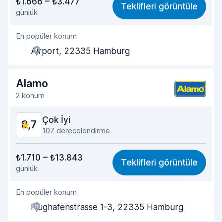
₺1.666 – ₺3.477
Teklifleri görüntüle
günlük
Bulma kolaylığı
9,2
En popüler konum
Temsilci yardımseverliği
8,5
Airport, 22335 Hamburg
Teslim alma hızı
8,8
Teslim etme hızı
9,0
Alamo
2 konum
Arabanın temizliği
9,2
Çok İyi
8,7
Aracın genel durumu
9,2
107 derecelendirme
Verilen paranın karşılığı
8,3
₺1.710 – ₺13.843
Teklifleri görüntüle
günlük
Bulma kolaylığı
8,9
En popüler konum
Temsilci yardımseverliği
8,6
Flughafenstrasse 1-3, 22335 Hamburg
Teslim alma hızı
8,3