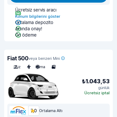
Ücretsiz servis aracı
Konum bilgilerini göster
Ortalama depozito
Anında onay!
Ön ödeme
Fiat 500
veya benzeri Mini
Düz
4
Klima
3
₺1.043,53
günlük
Ücretsiz iptal
7,0
Ortalama Altı