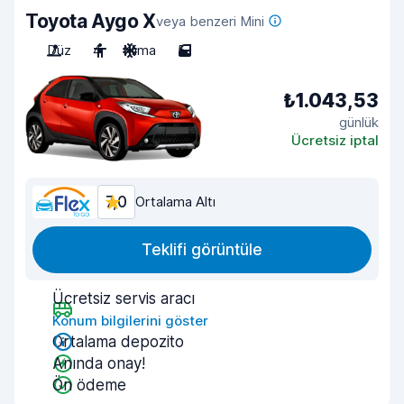
Toyota Aygo X
veya benzeri Mini
Düz
4
Klima
5
₺1.043,53
günlük
Ücretsiz iptal
7,0
Ortalama Altı
Teklifi görüntüle
Ücretsiz servis aracı
Konum bilgilerini göster
Ortalama depozito
Anında onay!
Ön ödeme