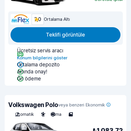
7,0
Ortalama Altı
Teklifi görüntüle
Ücretsiz servis aracı
Konum bilgilerini göster
Ortalama depozito
Anında onay!
Ön ödeme
Volkswagen Polo
veya benzeri Ekonomik
Otomatik
5
Klima
5
₺1.083,72