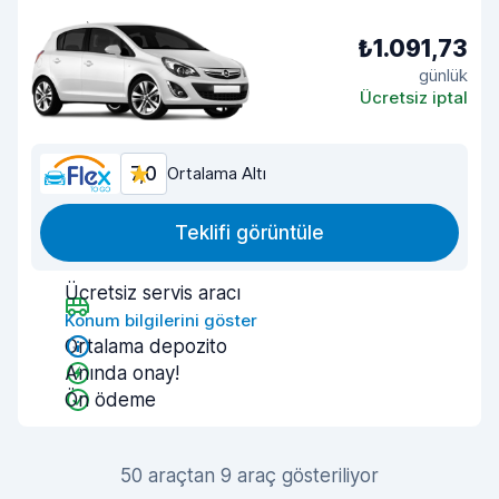
₺1.091,73
günlük
Ücretsiz iptal
7,0
Ortalama Altı
Teklifi görüntüle
Ücretsiz servis aracı
Konum bilgilerini göster
Ortalama depozito
Anında onay!
Ön ödeme
50 araçtan 9 araç gösteriliyor