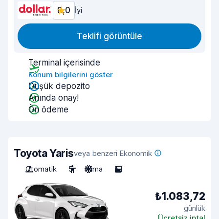
8,0
İyi
Teklifi görüntüle
Terminal içerisinde
Konum bilgilerini göster
Düşük depozito
Anında onay!
Ön ödeme
Toyota Yaris
veya benzeri Ekonomik
Otomatik
5
Klima
5
₺1.083,72
günlük
Ücretsiz iptal