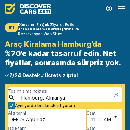
Dünyanın En Çok Ziyaret Edilen
#1
Araba Kiralama Karşılaştırma ve
Rezervasyon Web Sitesi
Araç Kiralama Hamburg’da
%70’e kadar tasarruf edin. Net
fiyatlar, sonrasında sürpriz yok.
7/24 Destek
Ücretsiz İptal
Teslim alma noktası
Hamburg, Almanya
Aynı yerde bırakmak istiyorum
Alış tarihi
Saat
09 Ağu Paz
11:00 AM
İade tarihi
Saat