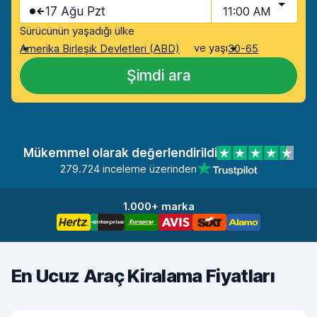
17 Ağu Pzt
11:00 AM
Sürücünün yaşadığı ülke
ve yaşı
Amerika Birleşik Devletleri (ABD)
30-65
Şimdi ara
Mükemmel olarak değerlendirildi
279.724 inceleme üzerinden
1.000+ marka
En Ucuz Araç Kiralama Fiyatları