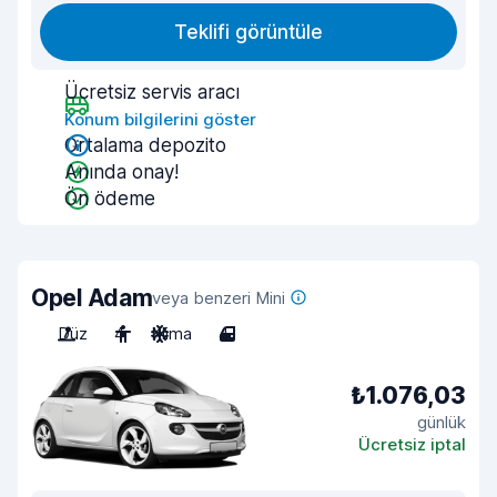
Teklifi görüntüle
Ücretsiz servis aracı
Konum bilgilerini göster
Ortalama depozito
Anında onay!
Ön ödeme
Opel Adam
veya benzeri Mini
Düz
4
Klima
4
₺1.076,03
günlük
Ücretsiz iptal