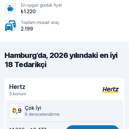
En uygun günlük fiyat
₺1.220
Toplam müsait araç
2.199
Hamburg’da, 2026 yılındaki en iyi
18 Tedarikçi
Hertz
3 konum
Çok İyi
8,9
9 derecelendirme
Verilen paranın karşılığı
8,6