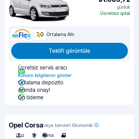
günlük
Ücretsiz iptal
7,0
Ortalama Altı
Teklifi görüntüle
Ücretsiz servis aracı
Konum bilgilerini göster
Ortalama depozito
Anında onay!
Ön ödeme
Opel Corsa
veya benzeri Ekonomik
Düz
5
Klima
4