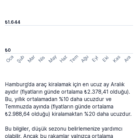
₺1.644
₺0
Tem
May
Şub
Oca
Haz
Ağu
Mar
Kas
Ara
Nis
Eyl
Eki
Hamburg’da araç kiralamak için en ucuz ay Aralık
ayıdır (fiyatların günde ortalama ₺2.378,41 olduğu).
Bu, yıllık ortalamadan %10 daha ucuzdur ve
Temmuzda ayında (fiyatların günde ortalama
₺2.988,64 olduğu) kiralamaktan %20 daha ucuzdur.
Bu bilgiler, düşük sezonu belirlemenize yardımcı
olabilir. Ancak bu rakamlar yalnızca ortalama