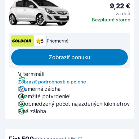
9,22 €
za deň
Bezplatné storno
7,8
Priemerné
Zobraziť ponuku
V termináli
Zobraziť podrobnosti o polohe
Priemerná záloha
Okamžité potvrdenie!
Neobmedzený počet najazdených kilometrov
Plná záloha