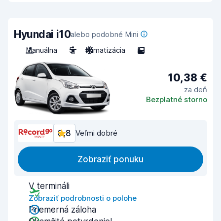
Hyundai i10
alebo podobné Mini
Manuálna
5
Klimatizácia
5
10,38 €
za deň
Bezplatné storno
8,8
Veľmi dobré
Zobraziť ponuku
V termináli
Zobraziť podrobnosti o polohe
Priemerná záloha