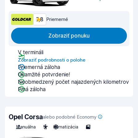
7,8
Priemerné
Zobraziť ponuku
V termináli
Zobraziť podrobnosti o polohe
Priemerná záloha
Okamžité potvrdenie!
Neobmedzený počet najazdených kilometrov
Plná záloha
Opel Corsa
alebo podobné Economy
Manuálna
5
Klimatizácia
5