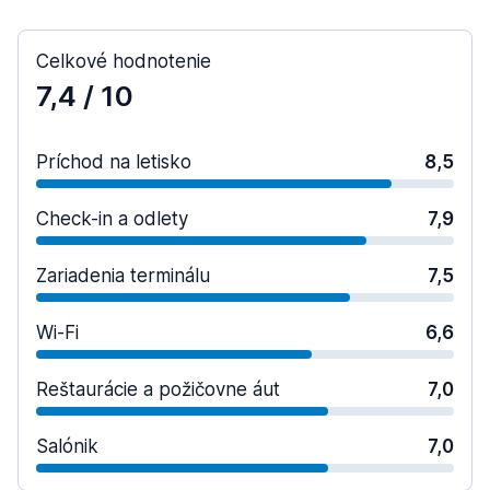
Celkové hodnotenie
7,4
/ 10
Príchod na letisko
8,5
Check-in a odlety
7,9
Zariadenia terminálu
7,5
Wi-Fi
6,6
Reštaurácie a požičovne áut
7,0
Salónik
7,0