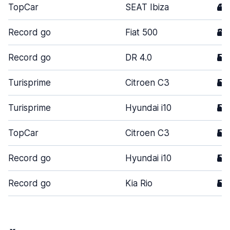
TopCar
SEAT Ibiza
4
Record go
Fiat 500
3
Record go
DR 4.0
5
Turisprime
Citroen C3
5
Turisprime
Hyundai i10
5
TopCar
Citroen C3
5
Record go
Hyundai i10
5
Record go
Kia Rio
5