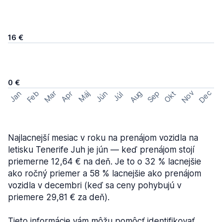
16 €
0 €
Nov
Dec
Feb
Aug
Sep
Mar
Okt
Jan
Apr
Máj
Jún
Júl
Najlacnejší mesiac v roku na prenájom vozidla na
letisku Tenerife Juh je jún — keď prenájom stojí
priemerne 12,64 € na deň. Je to o 32 % lacnejšie
ako ročný priemer a 58 % lacnejšie ako prenájom
vozidla v decembri (keď sa ceny pohybujú v
priemere 29,81 € za deň).
Tieto informácie vám môžu pomôcť identifikovať