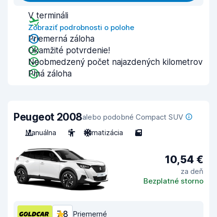
V termináli
Zobraziť podrobnosti o polohe
Priemerná záloha
Okamžité potvrdenie!
Neobmedzený počet najazdených kilometrov
Plná záloha
Peugeot 2008
alebo podobné Compact SUV
Manuálna
5
Klimatizácia
5
10,54 €
za deň
Bezplatné storno
7,8
Priemerné