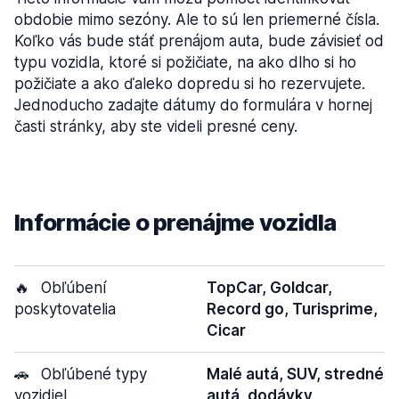
obdobie mimo sezóny. Ale to sú len priemerné čísla.
Koľko vás bude stáť prenájom auta, bude závisieť od
typu vozidla, ktoré si požičiate, na ako dlho si ho
požičiate a ako ďaleko dopredu si ho rezervujete.
Jednoducho zadajte dátumy do formulára v hornej
časti stránky, aby ste videli presné ceny.
Informácie o prenájme vozidla
🔥
Obľúbení
TopCar, Goldcar,
poskytovatelia
Record go, Turisprime,
Cicar
🚗
Obľúbené typy
Malé autá, SUV, stredné
vozidiel
autá, dodávky