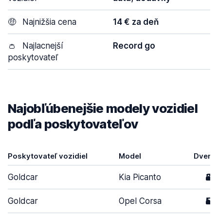
🤑
Najnižšia cena
14 € za deň
👛
Najlacnejší
Record go
poskytovateľ
Najobľúbenejšie modely vozidiel
podľa poskytovateľov
Poskytovateľ vozidiel
Model
Dvere
Goldcar
Kia Picanto
3
Goldcar
Opel Corsa
5