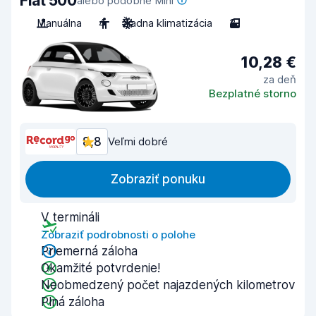
Fiat 500
alebo podobné Mini
Manuálna
4
Žiadna klimatizácia
3
10,28 €
za deň
Bezplatné storno
8,8
Veľmi dobré
Zobraziť ponuku
V termináli
Zobraziť podrobnosti o polohe
Priemerná záloha
Okamžité potvrdenie!
Neobmedzený počet najazdených kilometrov
Plná záloha