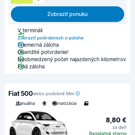
Zobraziť ponuku
V termináli
Zobraziť podrobnosti o polohe
Priemerná záloha
Okamžité potvrdenie!
Neobmedzený počet najazdených kilometrov
Plná záloha
Fiat 500
alebo podobné Mini
Manuálna
4
Klimatizácia
3
8,80 €
za deň
Bezplatné storno