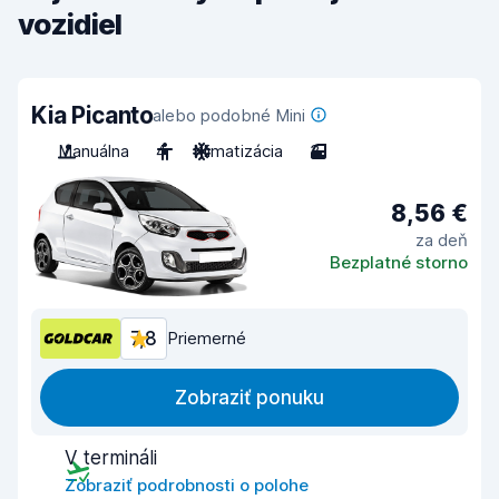
vozidiel
Kia Picanto
alebo podobné Mini
Manuálna
4
Klimatizácia
3
8,56 €
za deň
Bezplatné storno
7,8
Priemerné
Zobraziť ponuku
V termináli
Zobraziť podrobnosti o polohe