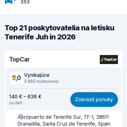
353
Top 21 poskytovatelia na letisku
Tenerife Juh in 2026
TopCar
Vynikajúce
9,0
3 885 hodnotenia
Cena za kvalitu
9,0
140 € – 638 €
Zobraziť ponuky
za deň
Jednoduchosť vyhľadávania
9,5
Aeropuerto de Tenerife Sur, TF-1, 38611
Nápomocnosť zamestnanca
9,0
Granadilla, Santa Cruz de Tenerife, Spain