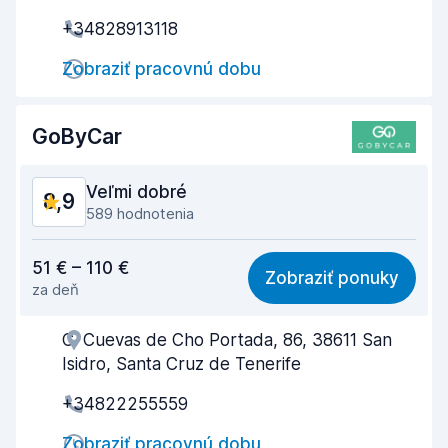
Rýchlosť prevzatia
9,1
+34828913118
Rýchlosť odovzdania
9,7
Zobraziť pracovnú dobu
Čistota vozidla
8,5
GoByCar
Stav vozidla
8,1
Veľmi dobré
8,9
589 hodnotenia
Cena za kvalitu
8,9
51 € – 110 €
Zobraziť ponuky
za deň
Jednoduchosť vyhľadávania
8,7
C. Cuevas de Cho Portada, 86, 38611 San
Nápomocnosť zamestnanca
9,1
Isidro, Santa Cruz de Tenerife
Rýchlosť prevzatia
8,7
+34822255559
Rýchlosť odovzdania
9,2
Zobraziť pracovnú dobu