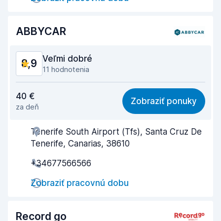
Čistota vozidla
9,0
ABBYCAR
Stav vozidla
9,0
Veľmi dobré
8,9
11 hodnotenia
Cena za kvalitu
8,6
40 €
Zobraziť ponuky
za deň
Jednoduchosť vyhľadávania
9,0
Tenerife South Airport (Tfs), Santa Cruz De
Nápomocnosť zamestnanca
8,8
Tenerife, Canarias, 38610
Rýchlosť prevzatia
9,3
+34677566566
Rýchlosť odovzdania
9,4
Zobraziť pracovnú dobu
Čistota vozidla
8,9
Record go
Stav vozidla
8,7