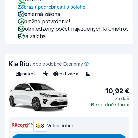
Zobraziť podrobnosti o polohe
Priemerná záloha
Okamžité potvrdenie!
Neobmedzený počet najazdených kilometrov
Plná záloha
Kia Rio
alebo podobné Economy
Manuálna
5
Klimatizácia
5
10,92 €
za deň
Bezplatné storno
8,8
Veľmi dobré