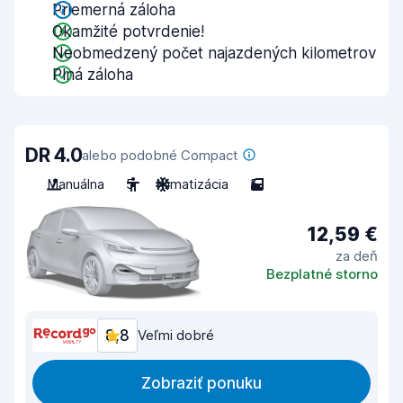
Priemerná záloha
Okamžité potvrdenie!
Neobmedzený počet najazdených kilometrov
Plná záloha
DR 4.0
alebo podobné Compact
Manuálna
5
Klimatizácia
5
12,59 €
za deň
Bezplatné storno
8,8
Veľmi dobré
Zobraziť ponuku