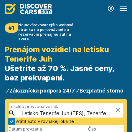
Najnavštevovanejšia webová
#1
stránka na porovnávanie a
rezerváciu prenájmu áut na
svete
Prenájom vozidiel na letisku
Tenerife Juh
Ušetrite až 70 %. Jasné ceny,
bez prekvapení.
Zákaznícka podpora 24/7
Bezplatné storno
Lokalita prevzatia vozidla
Letisko Tenerife Juh (TFS), Tenerife, Španielsko - Kanárske ostrovy
Vrátiť auto v rovnakej lokalite
Dátum prevzatia
Čas