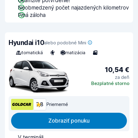
Okamžité potvrdenie!
Neobmedzený počet najazdených kilometrov
Plná záloha
Hyundai i10
alebo podobné Mini
Automatická
4
Klimatizácia
3
10,54 €
za deň
Bezplatné storno
7,8
Priemerné
Zobraziť ponuku
V termináli