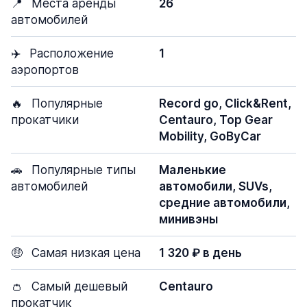
📍
Места аренды
26
автомобилей
✈️
Расположение
1
аэропортов
🔥
Популярные
Record go, Click&Rent,
прокатчики
Centauro, Top Gear
Mobility, GoByCar
🚗
Популярные типы
Маленькие
автомобилей
автомобили, SUVs,
средние автомобили,
минивэны
🤑
Самая низкая цена
1 320 ₽ в день
👛
Самый дешевый
Centauro
прокатчик