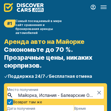
Самый посещаемый в мире
#1
сайт сравнения и
бронирования аренды
автомобилей
Аренда авто на Майорке
Сэкономьте до 70 %.
Прозрачные цены, никаких
сюрпризов.
Поддержка 24/7
Бесплатная отмена
Место получения
Майорка, Испания - Балеарские Острова
Возврат там же
Дата получения
Время