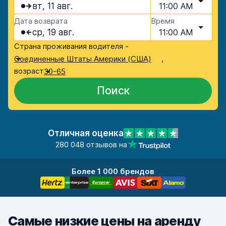
вт, 11 авг.
11:00 AM
Дата возврата
Время
ср, 19 авг.
11:00 AM
Страна проживания водителя -
,
Соединенные Штаты Америки (США)
возраст
30-65
Поиск
Отличная оценка
280 048 отзывов на
Более 1 000 брендов
Самые низкие цены на аренду