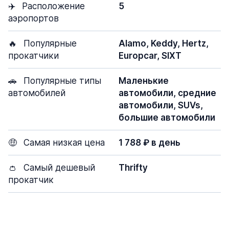
✈️
Расположение
5
аэропортов
🔥
Популярные
Alamo, Keddy, Hertz,
прокатчики
Europcar, SIXT
🚗
Популярные типы
Маленькие
автомобилей
автомобили, средние
автомобили, SUVs,
большие автомобили
🤑
Самая низкая цена
1 788 ₽ в день
👛
Самый дешевый
Thrifty
прокатчик