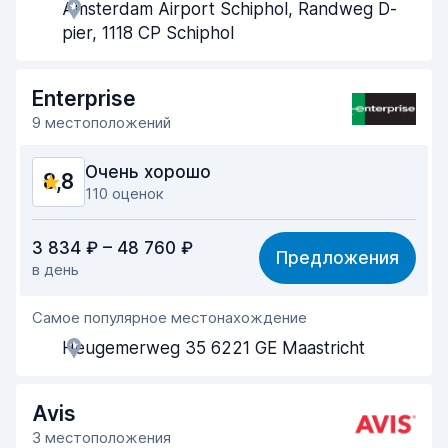
Amsterdam Airport Schiphol, Randweg D-
Скорость получения
8,6
pier, 1118 CP Schiphol
Скорость возврата
9,0
Enterprise
Чистота машины
9,2
9 местоположений
Состояние машины
9,2
Очень хорошо
8,8
110 оценок
Соотношение цена/качество
8,4
3 834 ₽ – 48 760 ₽
Предложения
в день
Простота поиска
8,7
Самое популярное местонахождение
Помощь агентов
8,8
Heugemerweg 35 6221 GE Maastricht
Скорость получения
8,6
Скорость возврата
8,8
Avis
3 местоположения