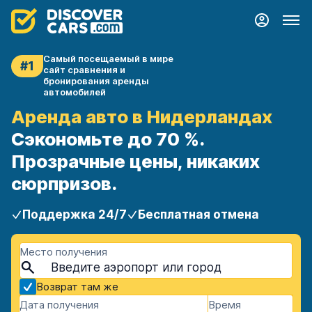
Самый посещаемый в мире
#1
сайт сравнения и
бронирования аренды
автомобилей
Аренда авто в Нидерландах
Сэкономьте до 70 %.
Прозрачные цены, никаких
сюрпризов.
Поддержка 24/7
Бесплатная отмена
Место получения
Возврат там же
Дата получения
Время