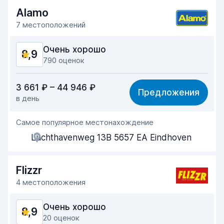
Alamo
7 местоположений
Очень хорошо
8,9
790 оценок
Соотношение цена/качество
8,5
3 661 ₽ – 44 946 ₽
Предложения
в день
Простота поиска
8,9
Самое популярное местонахождение
Помощь агентов
8,9
Luchthavenweg 13B 5657 EA Eindhoven
Скорость получения
8,8
Скорость возврата
9,2
Flizzr
4 местоположения
Чистота машины
9,1
Очень хорошо
8,9
Состояние машины
9,2
20 оценок