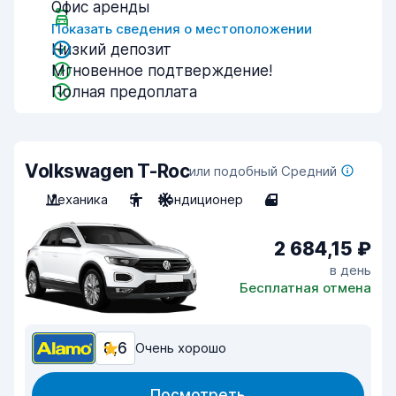
Офис аренды
Показать сведения о местоположении
Низкий депозит
Мгновенное подтверждение!
Полная предоплата
Volkswagen T-Roc
или подобный Средний
Механика
5
Кондиционер
4
2 684,15 ₽
в день
Бесплатная отмена
8,6
Очень хорошо
Посмотреть