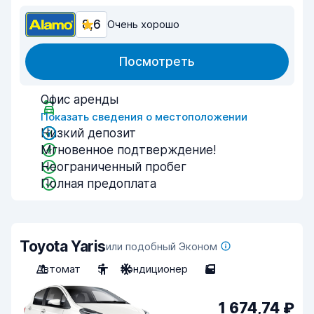
8,6
Очень хорошо
Посмотреть
Офис аренды
Показать сведения о местоположении
Низкий депозит
Мгновенное подтверждение!
Неограниченный пробег
Полная предоплата
Toyota Yaris
или подобный Эконом
Автомат
5
Кондиционер
5
1 674,74 ₽