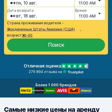
пн, 10 авг.
11:00 AM
Дата возврата
Время
вт, 18 авг.
11:00 AM
Страна проживания водителя -
,
Соединенные Штаты Америки (США)
возраст
30-65
Поиск
Отличная оценка
279 894 отзыва на
Более 1 000 брендов
Самые низкие цены на аренду