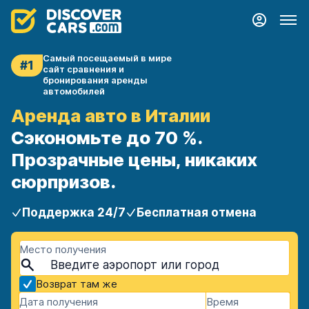
Самый посещаемый в мире
#1
сайт сравнения и
бронирования аренды
автомобилей
Аренда авто в Италии
Сэкономьте до 70 %.
Прозрачные цены, никаких
сюрпризов.
Поддержка 24/7
Бесплатная отмена
Место получения
Возврат там же
Дата получения
Время