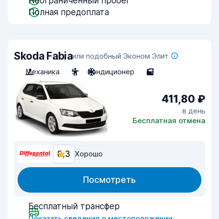
Неограниченный пробег
Полная предоплата
Skoda Fabia
или подобный Эконом Элит
Механика
5
Кондиционер
5
411,80 ₽
в день
Бесплатная отмена
8,3
Хорошо
Посмотреть
Бесплатный трансфер
Показать сведения о местоположении