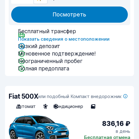
Посмотреть
Бесплатный трансфер
Показать сведения о местоположении
Низкий депозит
Мгновенное подтверждение!
Неограниченный пробег
Полная предоплата
Fiat 500X
или подобный Компакт внедорожник
Автомат
5
Кондиционер
5
836,16 ₽
в день
Бесплатная отмена