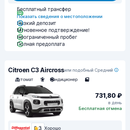
Бесплатный трансфер
Показать сведения о местоположении
Низкий депозит
Мгновенное подтверждение!
Неограниченный пробег
Полная предоплата
Citroen C3 Aircross
или подобный Средний
Автомат
5
Кондиционер
5
731,80 ₽
в день
Бесплатная отмена
8,3
Хорошо