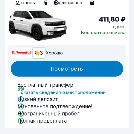
Механика
5
Кондиционер
5
411,80 ₽
в день
Бесплатная отмена
8,3
Хорошо
Посмотреть
Бесплатный трансфер
Показать сведения о местоположении
Низкий депозит
Мгновенное подтверждение!
Неограниченный пробег
Полная предоплата