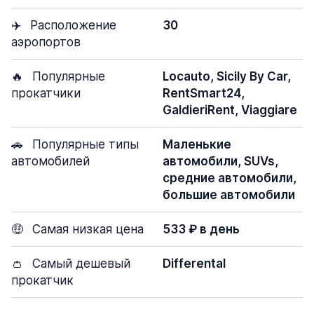
✈️
Расположение
30
аэропортов
🔥
Популярные
Locauto, Sicily By Car,
прокатчики
RentSmart24,
GaldieriRent, Viaggiare
🚗
Популярные типы
Маленькие
автомобилей
автомобили, SUVs,
средние автомобили,
большие автомобили
🤑
Самая низкая цена
533 ₽ в день
👛
Самый дешевый
Differental
прокатчик