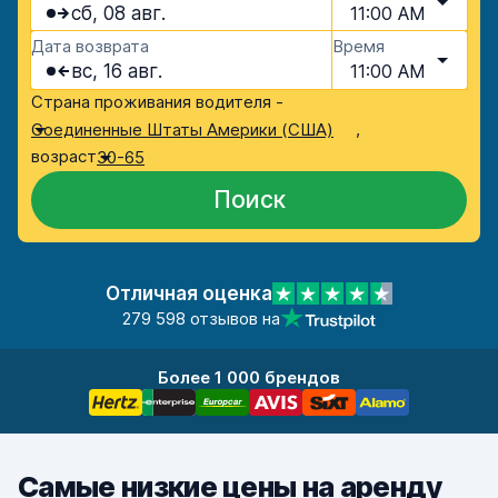
сб, 08 авг.
11:00 AM
Дата возврата
Время
вс, 16 авг.
11:00 AM
Страна проживания водителя -
,
Соединенные Штаты Америки (США)
возраст
30-65
Поиск
Отличная оценка
279 598 отзывов на
Более 1 000 брендов
Самые низкие цены на аренду