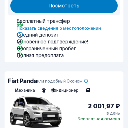
Посмотреть
Бесплатный трансфер
Показать сведения о местоположении
Средний депозит
Мгновенное подтверждение!
Неограниченный пробег
Полная предоплата
Fiat Panda
или подобный Эконом
Механика
5
Кондиционер
5
2 001,97 ₽
в день
Бесплатная отмена