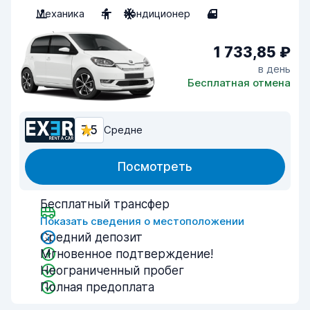
Механика
4
Кондиционер
4
1 733,85 ₽
в день
Бесплатная отмена
7,5
Средне
Посмотреть
Бесплатный трансфер
Показать сведения о местоположении
Средний депозит
Мгновенное подтверждение!
Неограниченный пробег
Полная предоплата