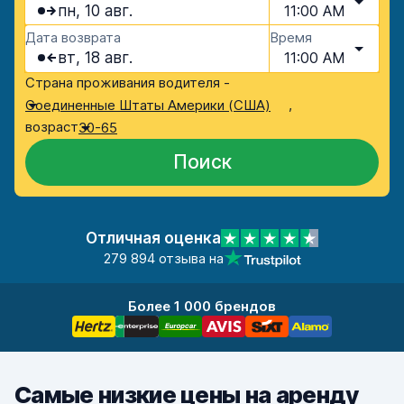
пн, 10 авг.
11:00 AM
Дата возврата
Время
вт, 18 авг.
11:00 AM
Страна проживания водителя -
,
Соединенные Штаты Америки (США)
возраст
30-65
Поиск
Отличная оценка
279 894 отзыва на
Более 1 000 брендов
Самые низкие цены на аренду