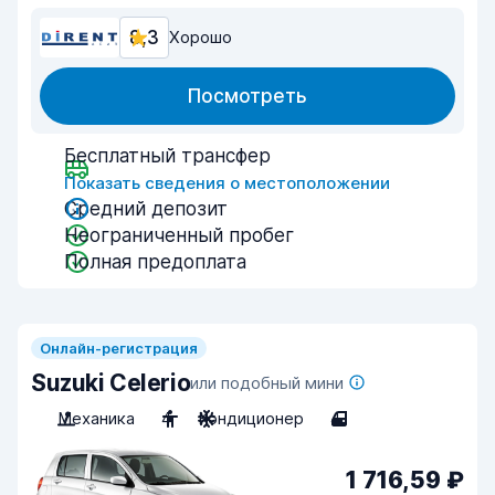
8,3
Хорошо
Посмотреть
Бесплатный трансфер
Показать сведения о местоположении
Средний депозит
Неограниченный пробег
Полная предоплата
Онлайн-регистрация
Suzuki Celerio
или подобный мини
Механика
4
Кондиционер
4
1 716,59 ₽