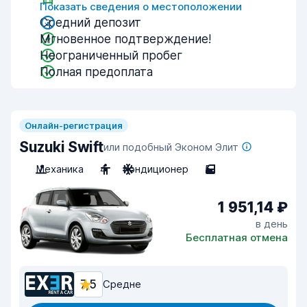
Показать сведения о местоположении
Средний депозит
Мгновенное подтверждение!
Неограниченный пробег
Полная предоплата
Онлайн-регистрация
Suzuki Swift
или подобный Эконом Элит
Механика
4
Кондиционер
5
1 951,14 ₽
в день
Бесплатная отмена
7,5
Средне