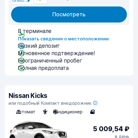
Посмотреть
В терминале
Показать сведения о местоположении
Низкий депозит
Мгновенное подтверждение!
Неограниченный пробег
Полная предоплата
Nissan Kicks
или подобный Компакт внедорожник
Автомат
5
Кондиционер
4
5 009,54 ₽
в день