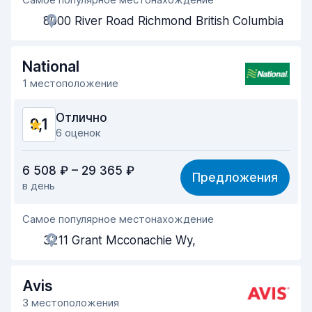
Помощь агентов
9,5
8000 River Road Richmond British Columbia
Скорость получения
9,5
Скорость возврата
9,6
National
1 местоположение
Чистота машины
9,1
Отлично
9,1
Состояние машины
9,0
6 оценок
Соотношение цена/качество
9,1
6 508 ₽ – 29 365 ₽
Предложения
в день
Простота поиска
8,8
Самое популярное местонахождение
Помощь агентов
9,3
3211 Grant Mcconachie Wy,
Скорость получения
8,7
Скорость возврата
8,8
Avis
3 местоположения