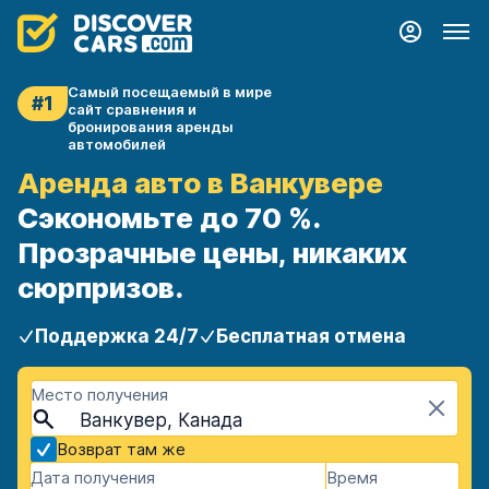
Самый посещаемый в мире
#1
сайт сравнения и
бронирования аренды
автомобилей
Аренда авто в Ванкувере
Сэкономьте до 70 %.
Прозрачные цены, никаких
сюрпризов.
Поддержка 24/7
Бесплатная отмена
Место получения
Ванкувер, Канада
Возврат там же
Дата получения
Время