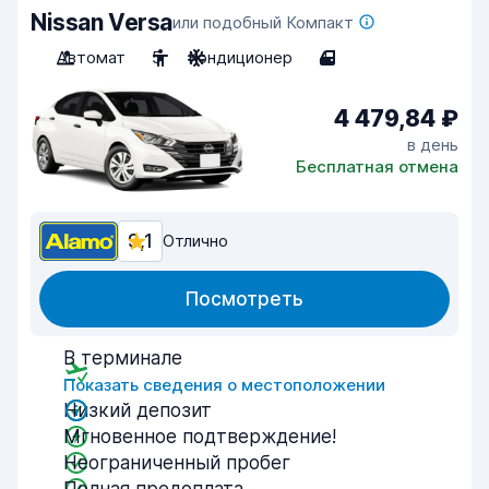
Nissan Versa
или подобный Компакт
Автомат
5
Кондиционер
4
4 479,84 ₽
в день
Бесплатная отмена
9,1
Отлично
Посмотреть
В терминале
Показать сведения о местоположении
Низкий депозит
Мгновенное подтверждение!
Неограниченный пробег