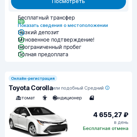
Посмотреть
Бесплатный трансфер
Показать сведения о местоположении
Низкий депозит
Мгновенное подтверждение!
Неограниченный пробег
Полная предоплата
Онлайн-регистрация
Toyota Corolla
или подобный Средний
Автомат
5
Кондиционер
4
4 655,27 ₽
в день
Бесплатная отмена