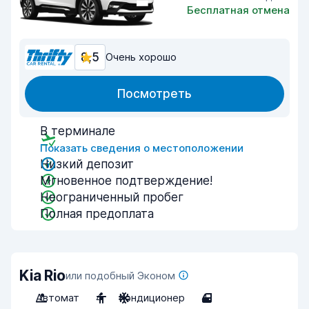
Бесплатная отмена
8,5
Очень хорошо
Посмотреть
В терминале
Показать сведения о местоположении
Низкий депозит
Мгновенное подтверждение!
Неограниченный пробег
Полная предоплата
Kia Rio
или подобный Эконом
Автомат
4
Кондиционер
4