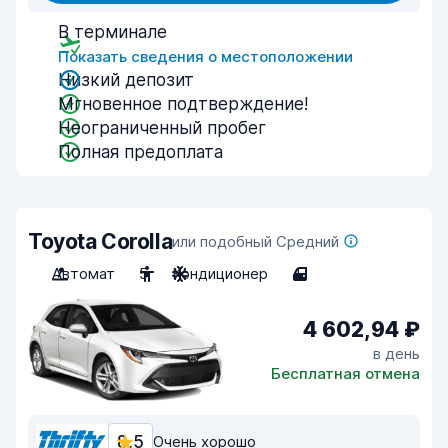
В терминале
Показать сведения о местоположении
Низкий депозит
Мгновенное подтверждение!
Неограниченный пробег
Полная предоплата
Toyota Corolla
или подобный Средний
Автомат
5
Кондиционер
4
4 602,94 ₽
в день
Бесплатная отмена
8,5
Очень хорошо