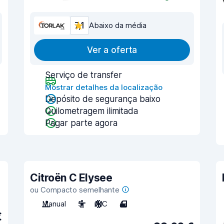
7,1
Abaixo da média
Ver a oferta
Serviço de transfer
Mostrar detalhes da localização
Depósito de segurança baixo
Quilometragem ilimitada
Pagar parte agora
Citroën C Elysee
ou Compacto semelhante
Manual
5
A/C
4
€