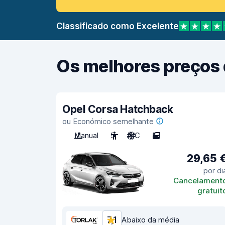
Classificado como Excelente
Os melhores preços 
Opel Corsa Hatchback
ou Económico semelhante
Manual
5
A/C
5
29,65 
por di
Cancelament
gratuit
7,1
Abaixo da média