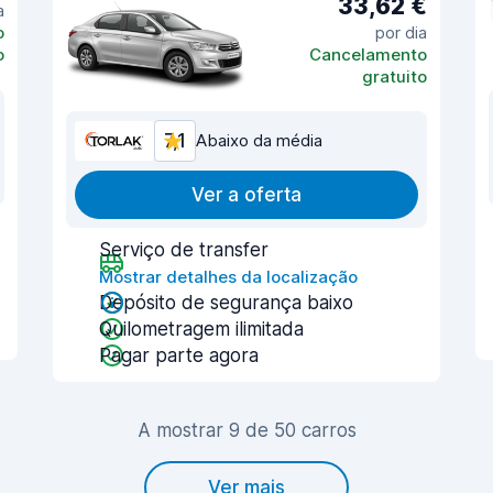
33,62 €
a
o
por dia
o
Cancelamento
gratuito
7,1
Abaixo da média
Ver a oferta
Serviço de transfer
Mostrar detalhes da localização
Depósito de segurança baixo
Quilometragem ilimitada
Pagar parte agora
A mostrar 9 de 50 carros
Ver mais