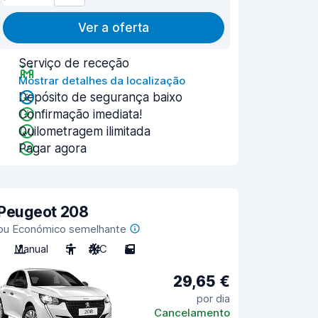
Ver a oferta
Serviço de receção
Mostrar detalhes da localização
Depósito de segurança baixo
Confirmação imediata!
Quilometragem ilimitada
Pagar agora
Peugeot 208
ou Económico semelhante
Manual
5
A/C
5
29,65 €
por dia
Cancelamento