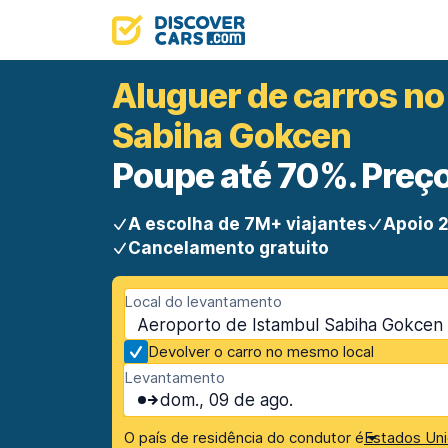
Aluguer de carros no
Sabiha Gokcen
Poupe até 70%. Preço
A escolha de 7M+ viajantes
Apoio 2
Cancelamento gratuito
Local do levantamento
Aeroporto de Istambul Sabiha Gokcen 
Devolver o carro no mesmo local
Levantamento
dom., 09 de ago.
O país de residência do condutor é
Estados Uni