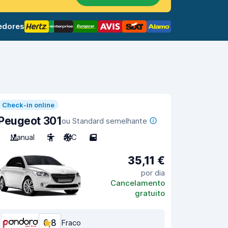
edores
Check-in online
Peugeot 301
ou Standard semelhante
Manual
5
A/C
5
35,11 €
por dia
Cancelamento
gratuito
6,8
Fraco