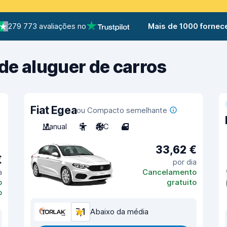
279 773 avaliações no
Mais de 1000 fornec
de aluguer de carros
Fiat Egea
ou Compacto semelhante
Manual
5
A/C
4
33,62 €
€
por dia
a
Cancelamento
o
gratuito
o
7,1
Abaixo da média