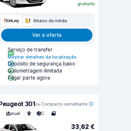
gratuito
7,1
Abaixo da média
Ver a oferta
Serviço de transfer
Mostrar detalhes da localização
Depósito de segurança baixo
Quilometragem ilimitada
Pagar parte agora
Peugeot 301
ou Compacto semelhante
Manual
5
A/C
4
33,62 €