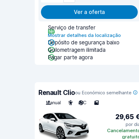
Ver a oferta
Serviço de transfer
Mostrar detalhes da localização
Depósito de segurança baixo
Quilometragem ilimitada
Pagar parte agora
Renault Clio
ou Económico semelhante
Manual
5
A/C
5
29,65 
por di
Cancelament
gratuit