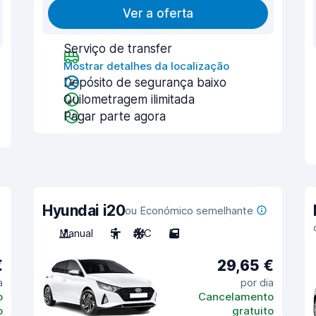
Ver a oferta
Serviço de transfer
Mostrar detalhes da localização
Depósito de segurança baixo
Quilometragem ilimitada
Pagar parte agora
Hyundai i20
ou Económico semelhante
Manual
5
A/C
5
€
29,65 €
a
por dia
o
Cancelamento
o
gratuito