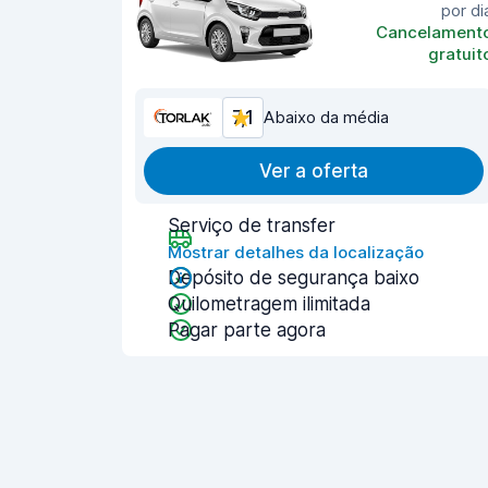
por di
Cancelament
gratuit
7,1
Abaixo da média
Ver a oferta
Serviço de transfer
Mostrar detalhes da localização
Depósito de segurança baixo
Quilometragem ilimitada
Pagar parte agora