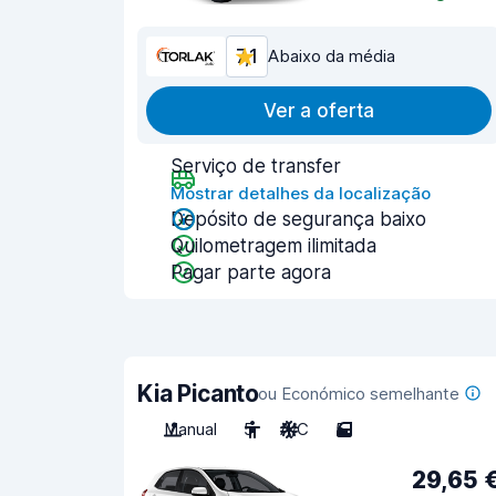
7,1
Abaixo da média
Ver a oferta
Serviço de transfer
Mostrar detalhes da localização
Depósito de segurança baixo
Quilometragem ilimitada
Pagar parte agora
Kia Picanto
ou Económico semelhante
Manual
5
A/C
5
29,65 