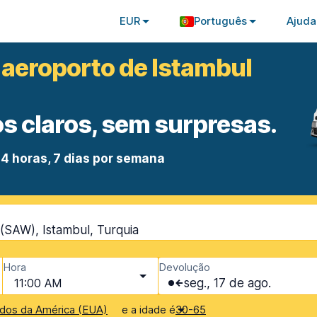
EUR
Português
Ajuda
 aeroporto de Istambul
s claros, sem surpresas.
4 horas, 7 dias por semana
(SAW), Istambul, Turquia
Hora
Devolução
11:00 AM
seg., 17 de ago.
e a idade é
dos da América (EUA)
30-65