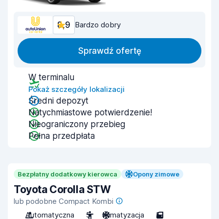
8,9
Bardzo dobry
Sprawdź ofertę
W terminalu
Pokaż szczegóły lokalizacji
Średni depozyt
Natychmiastowe potwierdzenie!
Nieograniczony przebieg
Pełna przedpłata
Bezpłatny dodatkowy kierowca
Opony zimowe
Toyota Corolla STW
lub podobne Compact Kombi
Automatyczna
5
Klimatyzacja
5