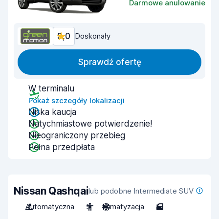
Darmowe anulowanie
9,0
Doskonały
Sprawdź ofertę
W terminalu
Pokaż szczegóły lokalizacji
Niska kaucja
Natychmiastowe potwierdzenie!
Nieograniczony przebieg
Pełna przedpłata
Nissan Qashqai
lub podobne Intermediate SUV
Automatyczna
5
Klimatyzacja
5