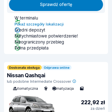
Sprawdź ofertę
W terminalu
Pokaż szczegóły lokalizacji
Średni depozyt
Natychmiastowe potwierdzenie!
Nieograniczony przebieg
Pełna przedpłata
Doskonała obsługa
Odprawa online
Nissan Qashqai
lub podobne Intermediate Crossover
Automatyczna
5
Klimatyzacja
5
222,92 zł
za dzień