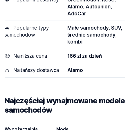
Alamo, Autounion,
AddCar
🚗
Popularne typy
Małe samochody, SUV,
samochodów
średnie samochody,
kombi
🤑
Najniższa cena
166 zł za dzień
👛
Najtańszy dostawca
Alamo
Najczęściej wynajmowane modele
samochodów
Wypożyczalnia
Model
D