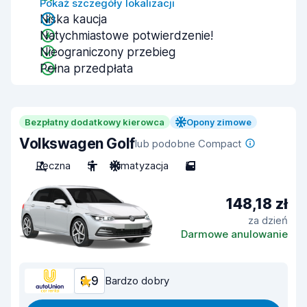
Pokaż szczegóły lokalizacji
Niska kaucja
Natychmiastowe potwierdzenie!
Nieograniczony przebieg
Pełna przedpłata
Bezpłatny dodatkowy kierowca
Opony zimowe
Volkswagen Golf
lub podobne Compact
Ręczna
5
Klimatyzacja
5
148,18 zł
za dzień
Darmowe anulowanie
8,9
Bardzo dobry