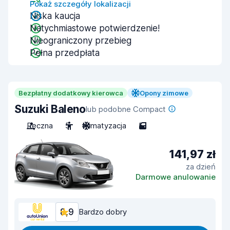
Pokaż szczegóły lokalizacji
Niska kaucja
Natychmiastowe potwierdzenie!
Nieograniczony przebieg
Pełna przedpłata
Bezpłatny dodatkowy kierowca
Opony zimowe
Suzuki Baleno
lub podobne Compact
Ręczna
5
Klimatyzacja
5
141,97 zł
za dzień
Darmowe anulowanie
8,9
Bardzo dobry