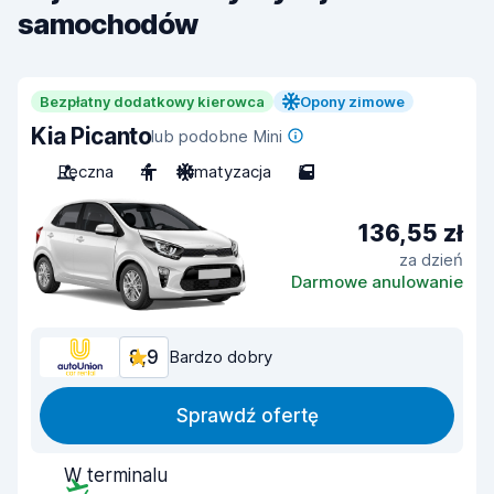
samochodów
Bezpłatny dodatkowy kierowca
Opony zimowe
Kia Picanto
lub podobne Mini
Ręczna
4
Klimatyzacja
5
136,55 zł
za dzień
Darmowe anulowanie
8,9
Bardzo dobry
Sprawdź ofertę
W terminalu