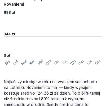
Rovaniemi
688 zł
344 zł
0 zł
Cze
Mar
Wrz
Paź
Kwi
Maj
Gru
Sty
Lut
Lip
Sie
Lis
Najtańszy miesiąc w roku na wynajem samochodu
na Lotnisku Rovaniemi to maj — kiedy wynajem
kosztuje średnio 124,36 zł za dzień. To o 61% taniej
niż średnia roczna i 80% taniej niż wynajem
samochodu w grudniu (kiedy średnia cena to