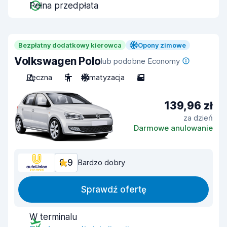
Pełna przedpłata
Bezpłatny dodatkowy kierowca
Opony zimowe
Volkswagen Polo
lub podobne Economy
Ręczna
5
Klimatyzacja
5
139,96 zł
za dzień
Darmowe anulowanie
8,9
Bardzo dobry
Sprawdź ofertę
W terminalu