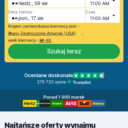
niedz., 09 sie
11:00 AM
Data zwrotu
Czas
pon., 17 sie
11:00 AM
Krajem zamieszkania kierowcy jest -
,
Stany Zjednoczone Ameryki (USA)
wiek kierowcy -
30-65
Szukaj teraz
Oceniane doskonale
279 733 opinie
Ponad 1 000 marek
Najtańsze oferty wynajmu