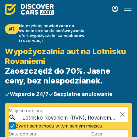
Najczęściej odwiedzana na
#1
świecie strona do porównywania
ofert wypożyczalni samochodów
i rezerwacji
Wypożyczalnia aut na Lotnisku
Rovaniemi
Zaoszczędź do 70%. Jasne
ceny, bez niespodzianek.
Wsparcie 24/7
Bezpłatne anulowanie
Miejsce odbioru
Lotnisko Rovaniemi (RVN), Rovaniemi, Finlandia
Zwrot samochodu w tym samym miejscu
Data odbioru
Czas