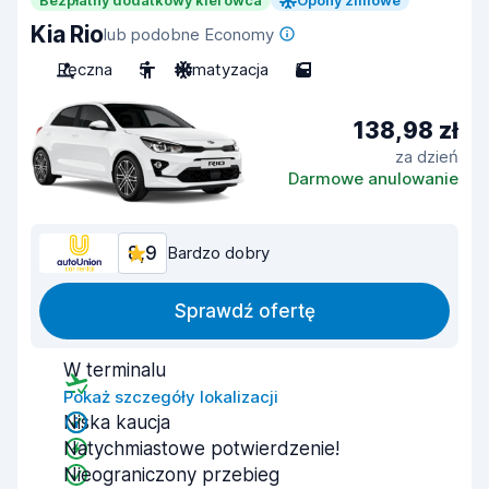
Bezpłatny dodatkowy kierowca
Opony zimowe
Kia Rio
lub podobne Economy
Ręczna
5
Klimatyzacja
5
138,98 zł
za dzień
Darmowe anulowanie
8,9
Bardzo dobry
Sprawdź ofertę
W terminalu
Pokaż szczegóły lokalizacji
Niska kaucja
Natychmiastowe potwierdzenie!
Nieograniczony przebieg