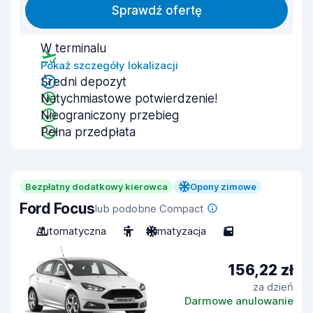
Sprawdź ofertę
W terminalu
Pokaż szczegóły lokalizacji
Średni depozyt
Natychmiastowe potwierdzenie!
Nieograniczony przebieg
Pełna przedpłata
Bezpłatny dodatkowy kierowca
Opony zimowe
Ford Focus
lub podobne Compact
Automatyczna
5
Klimatyzacja
5
156,22 zł
za dzień
Darmowe anulowanie