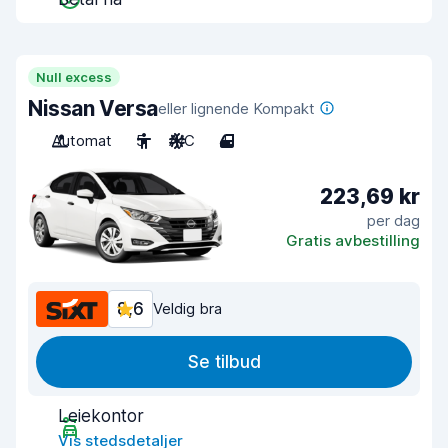
Null excess
Nissan Versa
eller lignende Kompakt
Automat
5
A/C
4
223,69 kr
per dag
Gratis avbestilling
8,6
Veldig bra
Se tilbud
Leiekontor
Vis stedsdetaljer