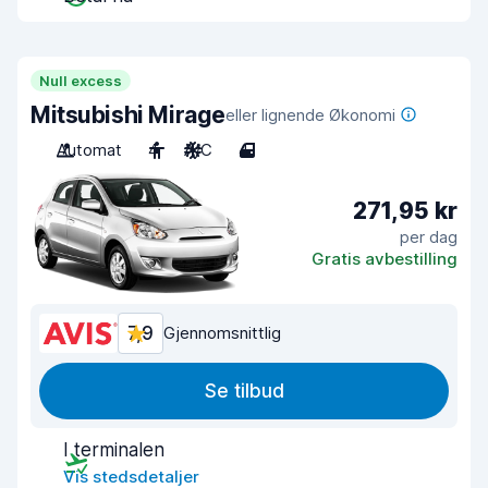
Null excess
Mitsubishi Mirage
eller lignende Økonomi
Automat
4
A/C
4
271,95 kr
per dag
Gratis avbestilling
7,9
Gjennomsnittlig
Se tilbud
I terminalen
Vis stedsdetaljer