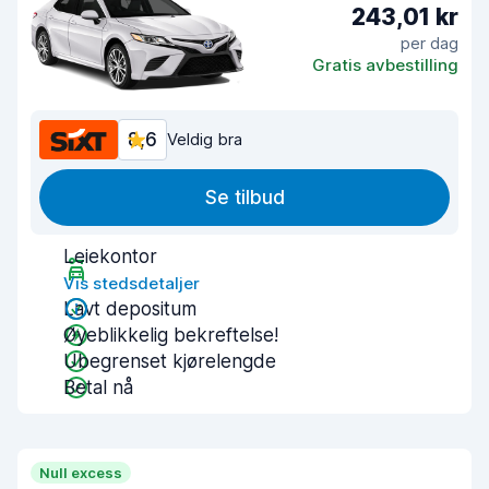
243,01 kr
per dag
Gratis avbestilling
8,6
Veldig bra
Se tilbud
Leiekontor
Vis stedsdetaljer
Lavt depositum
Øyeblikkelig bekreftelse!
Ubegrenset kjørelengde
Betal nå
Null excess