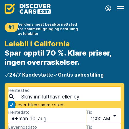
Verdens mest besøkte nettsted
#1
for sammenligning og bestilling
av leiebiler
Leiebil i California
Spar opptil 70 %. Klare priser,
ingen overraskelser.
24/7 Kundestøtte
Gratis avbestilling
Hentested
Lever bilen samme sted
Hentedato
Tid
man. 10. aug.
11:00 AM
Leveringsdato
Tid