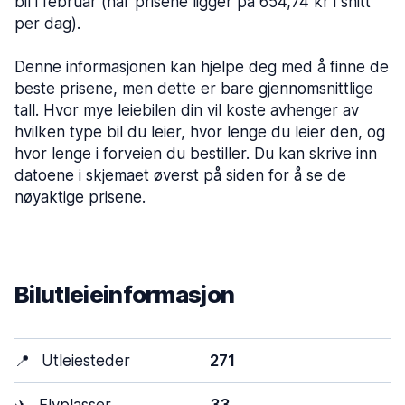
bil i februar (når prisene ligger på 654,74 kr i snitt
per dag).
Denne informasjonen kan hjelpe deg med å finne de
beste prisene, men dette er bare gjennomsnittlige
tall. Hvor mye leiebilen din vil koste avhenger av
hvilken type bil du leier, hvor lenge du leier den, og
hvor lenge i forveien du bestiller. Du kan skrive inn
datoene i skjemaet øverst på siden for å se de
nøyaktige prisene.
Bilutleieinformasjon
📍
Utleiesteder
271