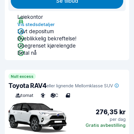
Se tilbud
Leiekontor
Vis stedsdetaljer
Lavt depositum
Øyeblikkelig bekreftelse!
Ubegrenset kjørelengde
Betal nå
Null excess
Toyota RAV4
eller lignende Mellomklasse SUV
Automat
5
A/C
4
276,35 kr
per dag
Gratis avbestilling