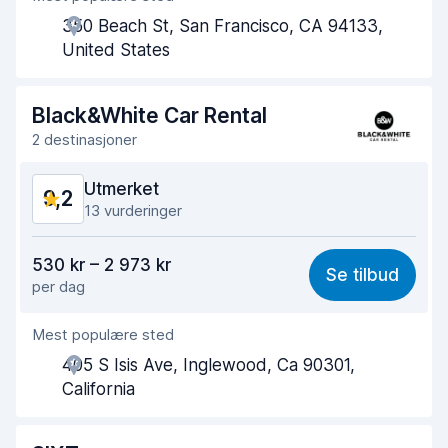
350 Beach St, San Francisco, CA 94133,
Tid brukt på henting
9,2
United States
Tid brukt på levering
9,6
Black&White Car Rental
Bilens renslighet
9,3
2 destinasjoner
Bilens tilstand
9,2
Utmerket
9,2
13 vurderinger
Verdi for pengene
9,0
530 kr – 2 973 kr
Se tilbud
per dag
Enkel å finne
9,4
Mest populære sted
Hjelp og service
9,2
405 S Isis Ave, Inglewood, Ca 90301,
Tid brukt på henting
9,3
California
Tid brukt på levering
9,3