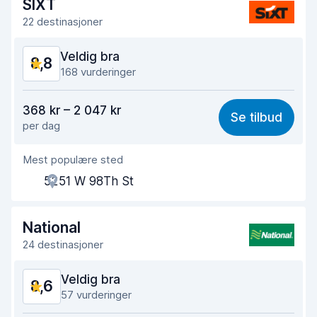
SIXT
Bilens renslighet
9,1
22 destinasjoner
Bilens tilstand
9,1
Veldig bra
8,8
168 vurderinger
Verdi for pengene
8,5
368 kr – 2 047 kr
Se tilbud
per dag
Enkel å finne
8,6
Mest populære sted
Hjelp og service
8,8
5251 W 98Th St
Tid brukt på henting
8,4
Tid brukt på levering
9,2
National
24 destinasjoner
Bilens renslighet
9,3
Veldig bra
8,6
Bilens tilstand
9,2
57 vurderinger