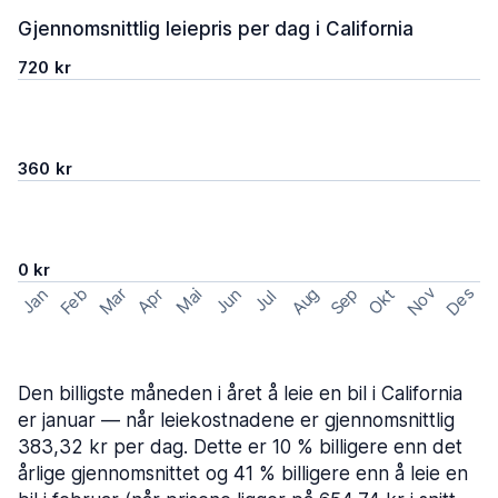
Gjennomsnittlig leiepris per dag i California
720 kr
360 kr
0 kr
Nov
Des
Feb
Aug
Sep
Mar
Okt
Jan
Apr
Mai
Jun
Jul
Den billigste måneden i året å leie en bil i California
er januar — når leiekostnadene er gjennomsnittlig
383,32 kr per dag. Dette er 10 % billigere enn det
årlige gjennomsnittet og 41 % billigere enn å leie en