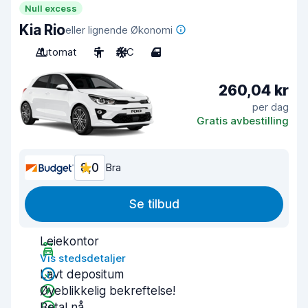
Null excess
Kia Rio
eller lignende Økonomi
Automat
5
A/C
4
260,04 kr
per dag
Gratis avbestilling
8,0
Bra
Se tilbud
Leiekontor
Vis stedsdetaljer
Lavt depositum
Øyeblikkelig bekreftelse!
Betal nå