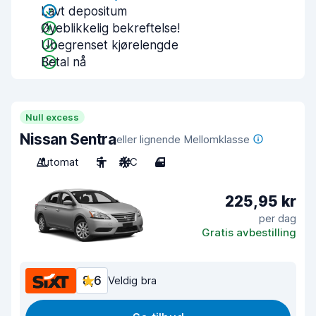
Lavt depositum
Øyeblikkelig bekreftelse!
Ubegrenset kjørelengde
Betal nå
Null excess
Nissan Sentra
eller lignende Mellomklasse
Automat
5
A/C
4
225,95 kr
per dag
Gratis avbestilling
8,6
Veldig bra