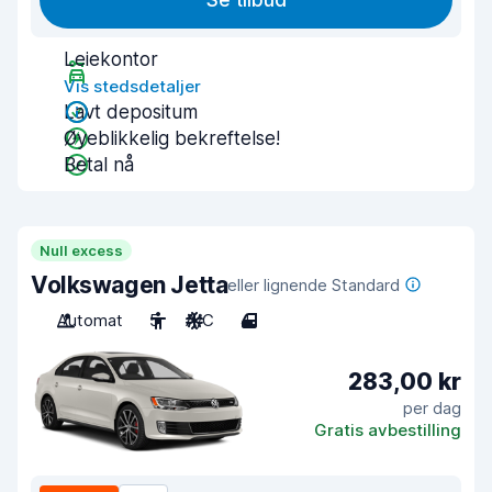
Se tilbud
Leiekontor
Vis stedsdetaljer
Lavt depositum
Øyeblikkelig bekreftelse!
Betal nå
Null excess
Volkswagen Jetta
eller lignende Standard
Automat
5
A/C
4
283,00 kr
per dag
Gratis avbestilling