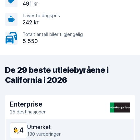
491 kr
Laveste dagspris
242 kr
Totalt antall biler tilgjengelig
5 550
De 29 beste utleiebyråene i
California i 2026
Enterprise
25 destinasjoner
Utmerket
9,4
180 vurderinger