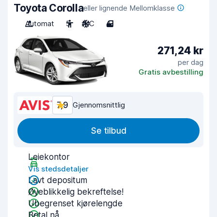
Toyota Corolla
eller lignende Mellomklasse
Automat
5
A/C
4
271,24 kr
per dag
Gratis avbestilling
7,9
Gjennomsnittlig
Se tilbud
Leiekontor
Vis stedsdetaljer
Lavt depositum
Øyeblikkelig bekreftelse!
Ubegrenset kjørelengde
Betal nå