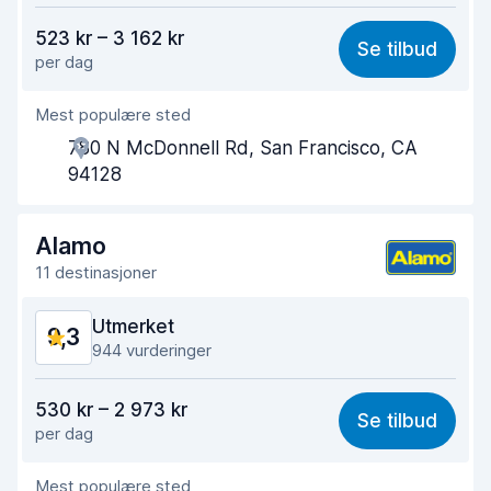
Verdi for pengene
9,3
523 kr – 3 162 kr
Se tilbud
per dag
Enkel å finne
9,3
Mest populære sted
Hjelp og service
9,5
780 N McDonnell Rd, San Francisco, CA
Tid brukt på henting
9,4
94128
Tid brukt på levering
9,7
Alamo
Bilens renslighet
9,3
11 destinasjoner
Bilens tilstand
9,4
Utmerket
9,3
944 vurderinger
Verdi for pengene
9,1
530 kr – 2 973 kr
Se tilbud
per dag
Enkel å finne
9,4
Mest populære sted
Hjelp og service
9,4