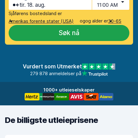
tir. 18. aug.
11:00 AM
Sjåførens bostedsland er
og
og alder er
Amerikas forente stater (USA)
30-65
Søk nå
Vurdert som Utmerket
279 878 anmeldelser på
1000+ utleieselskaper
De billigste utleieprisene