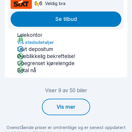
8,6
Veldig bra
Se tilbud
Leiekontor
Vis stedsdetaljer
Lavt depositum
Øyeblikkelig bekreftelse!
Ubegrenset kjørelengde
Betal nå
Viser 9 av 50 biler
Vis mer
Ovenstående priser er omtrentlige og er senest oppdatert