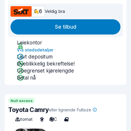
8,6
Veldig bra
Se tilbud
Leiekontor
Vis stedsdetaljer
Lavt depositum
Øyeblikkelig bekreftelse!
Ubegrenset kjørelengde
Betal nå
Null excess
Toyota Camry
eller lignende Fullsize
Automat
5
A/C
4