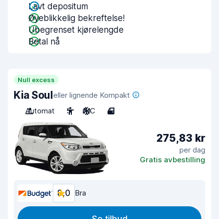
Lavt depositum
Øyeblikkelig bekreftelse!
Ubegrenset kjørelengde
Betal nå
Null excess
Kia Soul
eller lignende Kompakt
Automat
5
A/C
4
275,83 kr
per dag
Gratis avbestilling
8,0
Bra