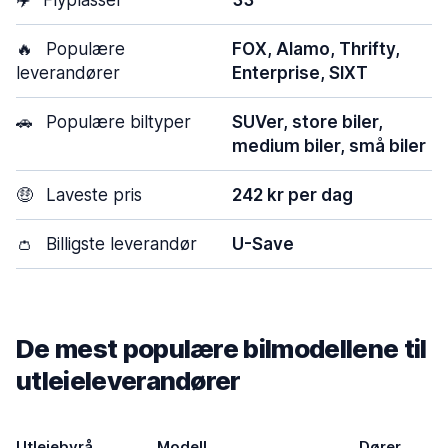
✈️
Flyplasser
33
🔥
Populære
FOX, Alamo, Thrifty,
leverandører
Enterprise, SIXT
🚗
Populære biltyper
SUVer, store biler,
medium biler, små biler
🤑
Laveste pris
242 kr per dag
👛
Billigste leverandør
U-Save
De mest populære bilmodellene til
utleieleverandører
Utleiebyrå
Modell
Dører