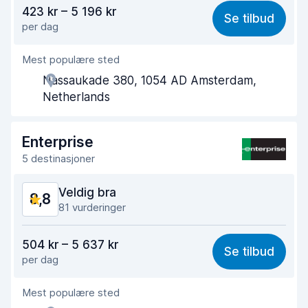
Verdi for pengene
8,4
423 kr – 5 196 kr
Se tilbud
per dag
Enkel å finne
8,7
Mest populære sted
Hjelp og service
8,7
Nassaukade 380, 1054 AD Amsterdam,
Tid brukt på henting
8,7
Netherlands
Tid brukt på levering
9,1
Enterprise
Bilens renslighet
9,0
5 destinasjoner
Bilens tilstand
9,0
Veldig bra
8,8
81 vurderinger
Verdi for pengene
8,3
504 kr – 5 637 kr
Se tilbud
per dag
Enkel å finne
8,6
Mest populære sted
Hjelp og service
8,8