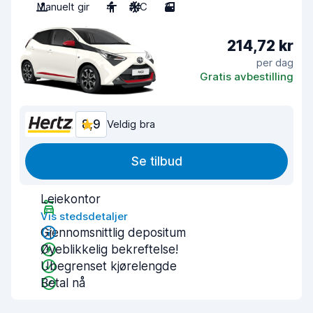
Manuelt gir
4
A/C
3
214,72 kr
per dag
Gratis avbestilling
8,9
Veldig bra
Se tilbud
Leiekontor
Vis stedsdetaljer
Gjennomsnittlig depositum
Øyeblikkelig bekreftelse!
Ubegrenset kjørelengde
Betal nå