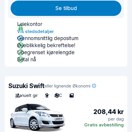
Se tilbud
Leiekontor
Vis stedsdetaljer
Gjennomsnittlig depositum
Øyeblikkelig bekreftelse!
Ubegrenset kjørelengde
Betal nå
Suzuki Swift
eller lignende Økonomi
Manuelt gir
5
A/C
5
208,44 kr
per dag
Gratis avbestilling