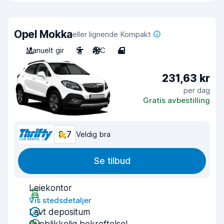
Opel Mokka
eller lignende Kompakt
Manuelt gir
5
A/C
4
231,63 kr
per dag
Gratis avbestilling
8,7
Veldig bra
Se tilbud
Leiekontor
Vis stedsdetaljer
Lavt depositum