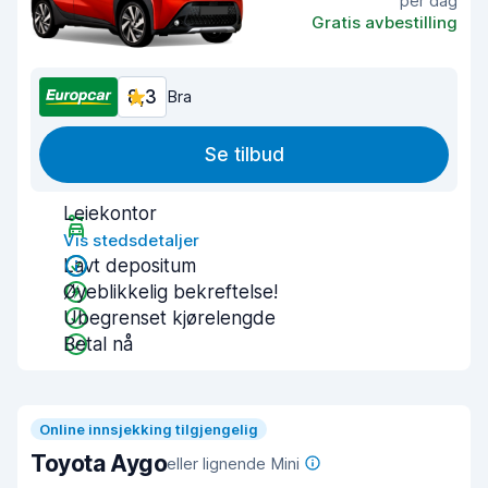
per dag
Gratis avbestilling
8,3
Bra
Se tilbud
Leiekontor
Vis stedsdetaljer
Lavt depositum
Øyeblikkelig bekreftelse!
Ubegrenset kjørelengde
Betal nå
Online innsjekking tilgjengelig
Toyota Aygo
eller lignende Mini