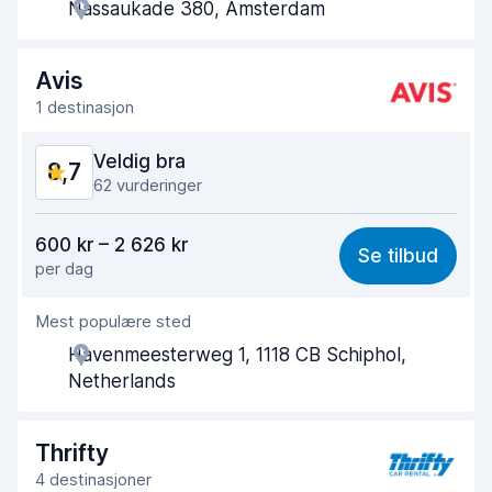
Nassaukade 380, Amsterdam
Tid brukt på henting
8,4
Tid brukt på levering
8,7
Avis
1 destinasjon
Bilens renslighet
9,3
Veldig bra
8,7
Bilens tilstand
9,3
62 vurderinger
Verdi for pengene
8,3
600 kr – 2 626 kr
Se tilbud
per dag
Enkel å finne
8,8
Mest populære sted
Hjelp og service
8,6
Havenmeesterweg 1, 1118 CB Schiphol,
Tid brukt på henting
8,2
Netherlands
Tid brukt på levering
9,0
Thrifty
Bilens renslighet
9,1
4 destinasjoner