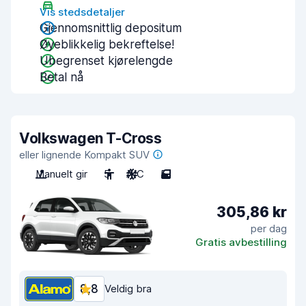
Vis stedsdetaljer
Gjennomsnittlig depositum
Øyeblikkelig bekreftelse!
Ubegrenset kjørelengde
Betal nå
Volkswagen T-Cross
eller lignende Kompakt SUV
Manuelt gir
5
A/C
5
305,86 kr
per dag
Gratis avbestilling
8,8
Veldig bra