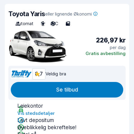
Toyota Yaris
eller lignende Økonomi
Automat
5
A/C
5
226,97 kr
per dag
Gratis avbestilling
8,7
Veldig bra
Se tilbud
Leiekontor
Vis stedsdetaljer
Lavt depositum
Øyeblikkelig bekreftelse!