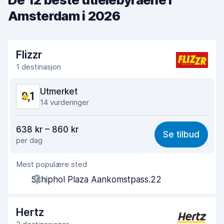
Amsterdam i 2026
Flizzr
1 destinasjon
Utmerket
9,1
14 vurderinger
Verdi for pengene
8,6
638 kr – 860 kr
Se tilbud
per dag
Enkel å finne
9,2
Mest populære sted
Hjelp og service
8,8
Schiphol Plaza Aankomstpass.22
Tid brukt på henting
8,9
Tid brukt på levering
9,4
Hertz