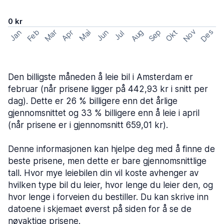
0 kr
Nov
Des
Feb
Aug
Sep
Mar
Okt
Jan
Apr
Mai
Jun
Jul
Den billigste måneden å leie bil i Amsterdam er
februar (når prisene ligger på 442,93 kr i snitt per
dag). Dette er 26 % billigere enn det årlige
gjennomsnittet og 33 % billigere enn å leie i april
(når prisene er i gjennomsnitt 659,01 kr).
Denne informasjonen kan hjelpe deg med å finne de
beste prisene, men dette er bare gjennomsnittlige
tall. Hvor mye leiebilen din vil koste avhenger av
hvilken type bil du leier, hvor lenge du leier den, og
hvor lenge i forveien du bestiller. Du kan skrive inn
datoene i skjemaet øverst på siden for å se de
nøyaktige prisene.