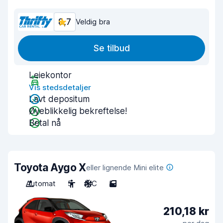
8,7
Veldig bra
Se tilbud
Leiekontor
Vis stedsdetaljer
Lavt depositum
Øyeblikkelig bekreftelse!
Betal nå
Toyota Aygo X
eller lignende Mini elite
Automat
5
A/C
5
210,18 kr