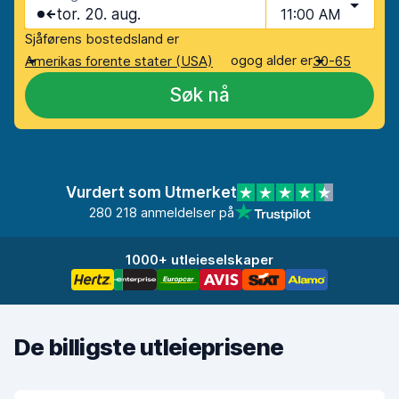
tor. 20. aug.
11:00 AM
Sjåførens bostedsland er
og
og alder er
Amerikas forente stater (USA)
30-65
Søk nå
Vurdert som Utmerket
280 218 anmeldelser på
1000+ utleieselskaper
De billigste utleieprisene