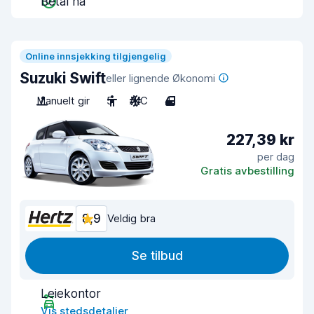
Betal nå
Online innsjekking tilgjengelig
Suzuki Swift
eller lignende Økonomi
Manuelt gir
5
A/C
4
227,39 kr
per dag
Gratis avbestilling
8,9
Veldig bra
Se tilbud
Leiekontor
Vis stedsdetaljer