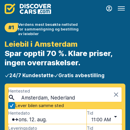
Verdens mest besøkte nettsted
#1
for sammenligning og bestilling
av leiebiler
Leiebil i Amsterdam
Spar opptil 70 %. Klare priser,
ingen overraskelser.
24/7 Kundestøtte
Gratis avbestilling
Hentested
Amsterdam, Nederland
Lever bilen samme sted
Hentedato
Tid
ons. 12. aug.
11:00 AM
Leveringsdato
Tid