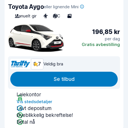
Toyota Aygo
eller lignende Mini
Manuelt gir
4
A/C
3
196,85 kr
per dag
Gratis avbestilling
8,7
Veldig bra
Se tilbud
Leiekontor
Vis stedsdetaljer
Lavt depositum
Øyeblikkelig bekreftelse!
Betal nå