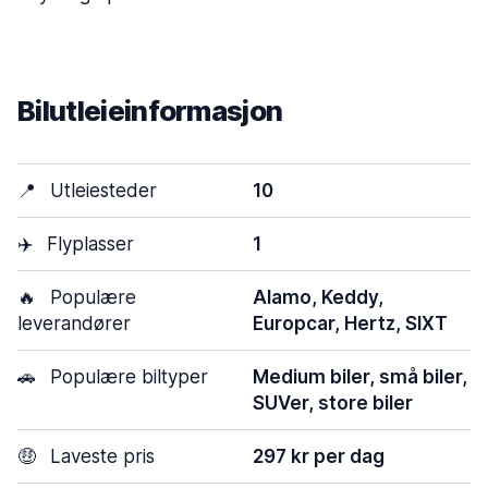
Bilutleieinformasjon
📍
Utleiesteder
10
✈️
Flyplasser
1
🔥
Populære
Alamo, Keddy,
leverandører
Europcar, Hertz, SIXT
🚗
Populære biltyper
Medium biler, små biler,
SUVer, store biler
🤑
Laveste pris
297 kr per dag