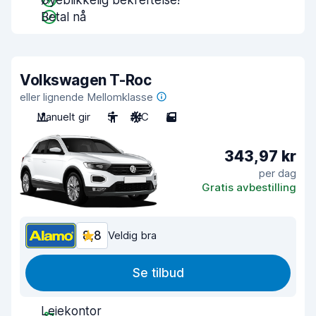
Øyeblikkelig bekreftelse!
Betal nå
Volkswagen T-Roc
eller lignende Mellomklasse
Manuelt gir
5
A/C
5
343,97 kr
per dag
Gratis avbestilling
8,8
Veldig bra
Se tilbud
Leiekontor