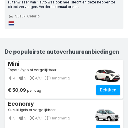
ruitenwisser van 1 auto was ook heel slecht en deze hebben ze
direct vervangen. Verder helemaal prima .
Suzuki Celerio
De populairste autoverhuuraanbiedingen
Mini
Toyota Aygo of vergelijkbaar
4
5
A/C
Handmatig
€ 50,09
Bekijken
per dag
Economy
Suzuki Ignis of vergelijkbaar
5
5
A/C
Handmatig