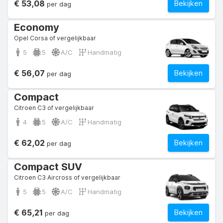
€ 53,08
Bekijken
per dag
Economy
Opel Corsa of vergelijkbaar
5
5
A/C
Handmatig
€ 56,07
Bekijken
per dag
Compact
Citroen C3 of vergelijkbaar
4
5
A/C
Handmatig
€ 62,02
Bekijken
per dag
Compact SUV
Citroen C3 Aircross of vergelijkbaar
5
5
A/C
Handmatig
€ 65,21
Bekijken
per dag