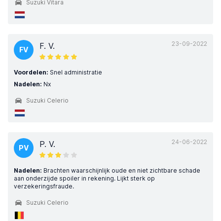
Suzuki Vitara
23-09-2022
F. V.
FV
Voordelen:
Snel administratie
Nadelen:
Nx
Suzuki Celerio
24-06-2022
P. V.
PV
Nadelen:
Brachten waarschijnlijk oude en niet zichtbare schade
aan onderzijde spoiler in rekening. Lijkt sterk op
verzekeringsfraude.
Suzuki Celerio