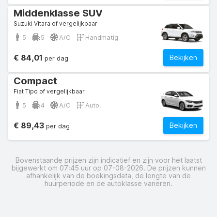
Middenklasse SUV
Suzuki Vitara of vergelijkbaar
5
5
A/C
Handmatig
€ 84,01
Bekijken
per dag
Compact
Fiat Tipo of vergelijkbaar
5
4
A/C
Auto.
€ 89,43
Bekijken
per dag
Bovenstaande prijzen zijn indicatief en zijn voor het laatst
bijgewerkt om 07:45 uur op 07-08-2026. De prijzen kunnen
afhankelijk van de boekingsdata, de lengte van de
huurperiode en de autoklasse variëren.