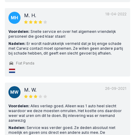
18-04-2022
M. H.
MH
Voordelen:
Snelle service en over het algemeen vriendelijk
personeel die goed klaar staan!
Nadelen:
Er wordt nadrukkelijk vermeld dat je bij enige schade
met Carwiz contact moet opnemen. Ze willen geen andere partij
bij schade hebben, dit geeft een slecht gevoel bij afhalen.
Fiat Panda
26-09-2021
M. W.
MW
Voordelen:
Alles verliep goed. Alleen was 1 auto heel slecht
waardoor we deze moesten omruilen. Het kostte ons daardoor
weer wat uren om dit te doen. Bij inlevering was er niemand
aanwezig
Nadelen:
Service was verder goed. Ze deden absoluut niet
moeilijk en gaven ons direct een andere auto mee. De