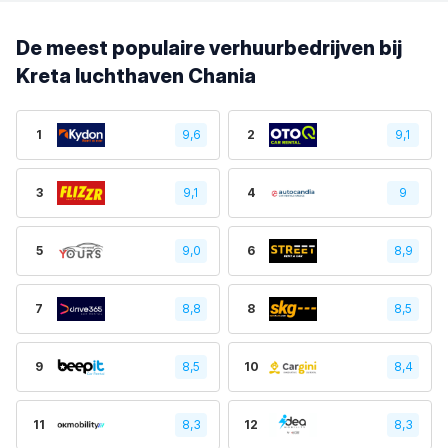
De meest populaire verhuurbedrijven bij
Kreta luchthaven Chania
1
9,6
2
9,1
3
9,1
4
9
5
9,0
6
8,9
7
8,8
8
8,5
9
8,5
10
8,4
11
8,3
12
8,3