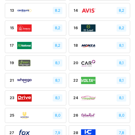
13
8.2
14
8,2
15
8,2
16
8,2
17
8,2
18
8,1
19
8,1
20
8,1
21
8,1
22
8,1
23
8,1
24
8,1
25
8,0
26
8,0
27
7,9
28
7,8