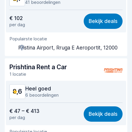
41 beoordelingen
Waar voor uw geld
8,6
€ 102
Bekijk deals
per dag
Makkelijk te vinden
8,6
Populairste locatie
Behulpzame medewerker
9,1
Pristina Airport, Rruga E Aeroportit, 12000
Snelheid ophaalproces
8,8
Snelheid inleverproces
9,2
Prishtina Rent a Car
1 locatie
Netheid van de auto
8,6
Heel goed
8,6
Staat van de auto
8,3
6 beoordelingen
Waar voor uw geld
8,5
€ 47 – € 413
Bekijk deals
per dag
Makkelijk te vinden
8,8
Populairste locatie