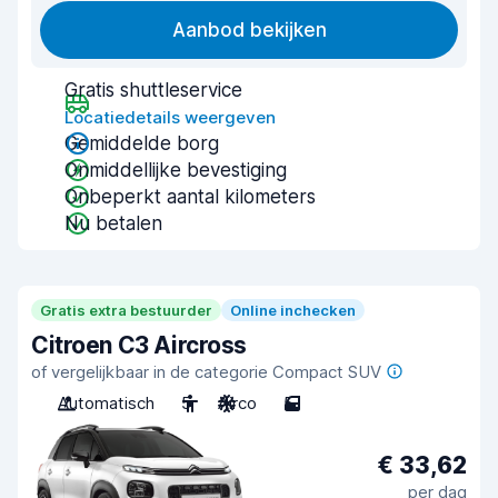
Aanbod bekijken
Gratis shuttleservice
Locatiedetails weergeven
Gemiddelde borg
Onmiddellijke bevestiging
Onbeperkt aantal kilometers
Nu betalen
Gratis extra bestuurder
Online inchecken
Citroen C3 Aircross
of vergelijkbaar in de categorie Compact SUV
Automatisch
5
Airco
5
€ 33,62
per dag