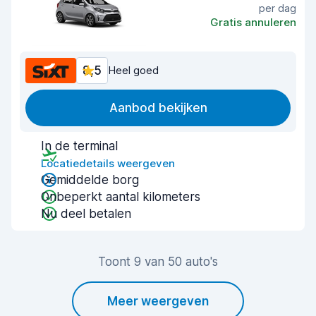
per dag
Gratis annuleren
8,5
Heel goed
Aanbod bekijken
In de terminal
Locatiedetails weergeven
Gemiddelde borg
Onbeperkt aantal kilometers
Nu deel betalen
Toont 9 van 50 auto's
Meer weergeven