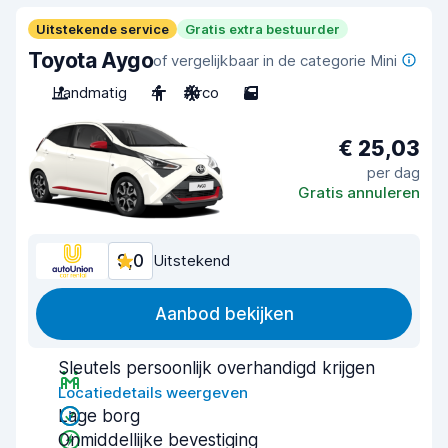
Uitstekende service
Gratis extra bestuurder
Toyota Aygo
of vergelijkbaar in de categorie Mini
Handmatig
4
Airco
5
€ 25,03
per dag
Gratis annuleren
9,0
Uitstekend
Aanbod bekijken
Sleutels persoonlijk overhandigd krijgen
Locatiedetails weergeven
Lage borg
Onmiddellijke bevestiging