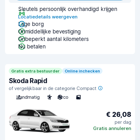
Sleutels persoonlijk overhandigd krijgen
Locatiedetails weergeven
Lage borg
Onmiddellijke bevestiging
Onbeperkt aantal kilometers
Nu betalen
Gratis extra bestuurder
Online inchecken
Skoda Rapid
of vergelijkbaar in de categorie Compact
Handmatig
5
Airco
5
€ 26,08
per dag
Gratis annuleren