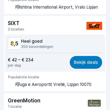
Behulpzame medewerker
8,6
Prishtina International Airport, Vralo Lipjan
Snelheid ophaalproces
8,7
Snelheid inleverproces
8,8
SIXT
2 locaties
Netheid van de auto
8,2
Heel goed
8,5
Staat van de auto
8,2
353 beoordelingen
Waar voor uw geld
8,3
€ 42 – € 234
Bekijk deals
per dag
Makkelijk te vinden
9,2
Populairste locatie
Behulpzame medewerker
8,8
Rruga e Aeroportit Vrellë, Lipjan 10070
Snelheid ophaalproces
8,7
Snelheid inleverproces
8,7
GreenMotion
1 locatie