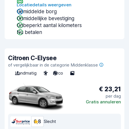
Locatiedetails weergeven
Gemiddelde borg
Onmiddellijke bevestiging
Onbeperkt aantal kilometers
Nu betalen
Citroen C-Elysee
of vergelijkbaar in de categorie Middenklasse
Handmatig
5
Airco
5
€ 23,21
per dag
Gratis annuleren
6,8
Slecht