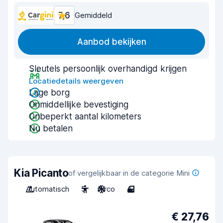
7,6
Gemiddeld
Aanbod bekijken
Sleutels persoonlijk overhandigd krijgen
Locatiedetails weergeven
Lage borg
Onmiddellijke bevestiging
Onbeperkt aantal kilometers
Nu betalen
Kia Picanto
of vergelijkbaar in de categorie Mini
Automatisch
5
Airco
4
€ 27,76