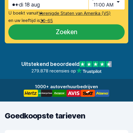
di 18 aug
11:00 AM
U boekt vanuit
Verenigde Staten van Amerika (VS)
en uw leeftijd is
30-65
Zoeken
Uitstekend beoordeeld
279.878 recensies op
1000+ autoverhuurbedrijven
Goedkoopste tarieven