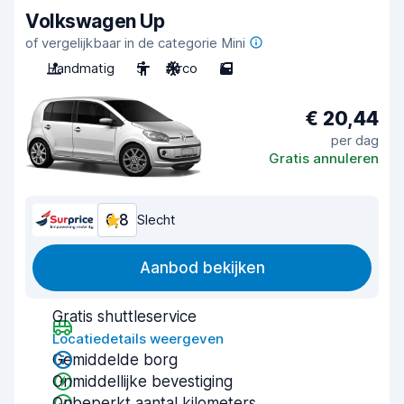
Volkswagen Up
of vergelijkbaar in de categorie Mini
Handmatig
5
Airco
5
€ 20,44
per dag
Gratis annuleren
6,8
Slecht
Aanbod bekijken
Gratis shuttleservice
Locatiedetails weergeven
Gemiddelde borg
Onmiddellijke bevestiging
Onbeperkt aantal kilometers