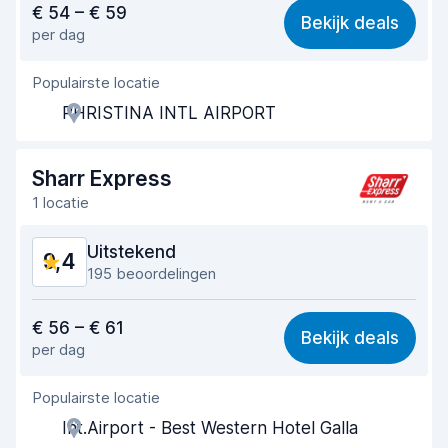
€ 54 – € 59
Bekijk deals
per dag
Makkelijk te vinden
9,7
Populairste locatie
Behulpzame medewerker
9,7
PHRISTINA INTL AIRPORT
Snelheid ophaalproces
9,7
Snelheid inleverproces
9,7
Sharr Express
1 locatie
Netheid van de auto
9,5
Uitstekend
9,4
Staat van de auto
9,4
195 beoordelingen
Waar voor uw geld
9,3
€ 56 – € 61
Bekijk deals
per dag
Makkelijk te vinden
9,5
Populairste locatie
Behulpzame medewerker
9,5
Int.Airport - Best Western Hotel Galla
Snelheid ophaalproces
9,6