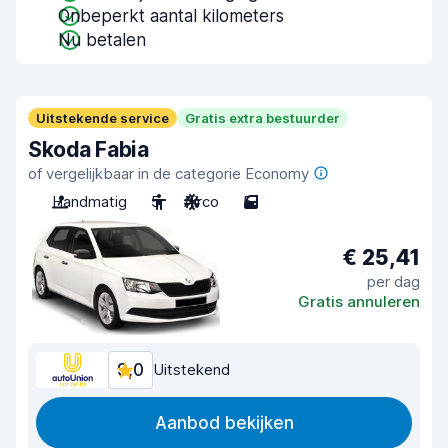
Onbeperkt aantal kilometers
Nu betalen
Uitstekende service
Gratis extra bestuurder
Skoda Fabia
of vergelijkbaar in de categorie Economy
Handmatig
5
Airco
5
€ 25,41
per dag
Gratis annuleren
9,0
Uitstekend
Aanbod bekijken