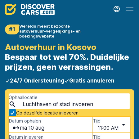
Werelds meest bezochte
#1
autoverhuur-vergelijkings- en
boekingswebsite
Autoverhuur in Kosovo
Bespaar tot wel 70%. Duidelijke
prijzen, geen verrassingen.
24/7 Ondersteuning
Gratis annuleren
Ophaallocatie
Op dezelfde locatie inleveren
Datum ophalen
Tijd
ma 10 aug
11:00 AM
Datum inleveren
Tijd