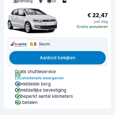
Handmatig
5
Airco
5
€ 22,47
per dag
Gratis annuleren
6,8
Slecht
Aanbod bekijken
Gratis shuttleservice
Locatiedetails weergeven
Gemiddelde borg
Onmiddellijke bevestiging
Onbeperkt aantal kilometers
Nu betalen