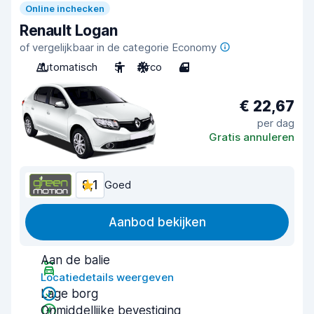
Online inchecken
Renault Logan
of vergelijkbaar in de categorie Economy
Automatisch
5
Airco
4
€ 22,67
per dag
Gratis annuleren
8,1
Goed
Aanbod bekijken
Aan de balie
Locatiedetails weergeven
Lage borg
Onmiddellijke bevestiging