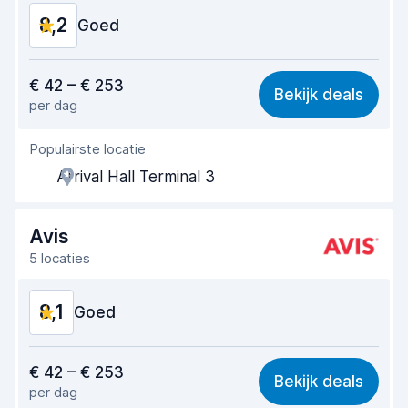
8,2
Staat van de auto
Goed
7,9
Waar voor uw geld
8,1
€ 42 – € 253
Bekijk deals
per dag
Makkelijk te vinden
8,2
Populairste locatie
Behulpzame medewerker
8,2
Arrival Hall Terminal 3
Snelheid ophaalproces
8,0
Snelheid inleverproces
8,2
Avis
5 locaties
Netheid van de auto
8,2
8,1
Staat van de auto
Goed
8,3
Waar voor uw geld
8,1
€ 42 – € 253
Bekijk deals
per dag
Makkelijk te vinden
8,2