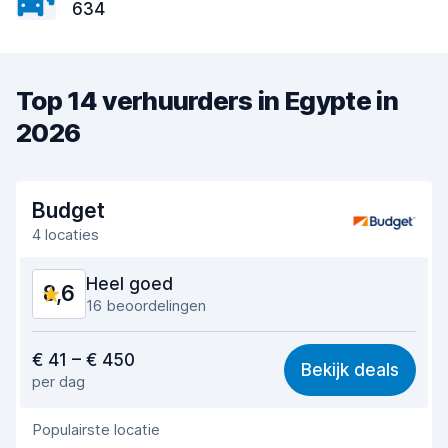
634
Top 14 verhuurders in Egypte in
2026
Budget
4 locaties
Heel goed
8,6
16 beoordelingen
Waar voor uw geld
8,1
€ 41 – € 450
Bekijk deals
per dag
Makkelijk te vinden
8,7
Populairste locatie
Behulpzame medewerker
8,4