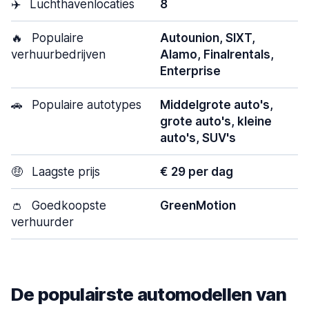
✈️
Luchthavenlocaties
8
🔥
Populaire
Autounion, SIXT,
verhuurbedrijven
Alamo, Finalrentals,
Enterprise
🚗
Populaire autotypes
Middelgrote auto's,
grote auto's, kleine
auto's, SUV's
🤑
Laagste prijs
€ 29 per dag
👛
Goedkoopste
GreenMotion
verhuurder
De populairste automodellen van