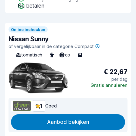
Nu betalen
Online inchecken
Nissan Sunny
of vergelijkbaar in de categorie Compact
Automatisch
5
Airco
5
€ 22,67
per dag
Gratis annuleren
8,1
Goed
Aanbod bekijken