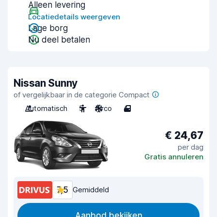
Alleen levering
Locatiedetails weergeven
Lage borg
Nu deel betalen
Nissan Sunny
of vergelijkbaar in de categorie Compact
Automatisch
5
Airco
4
€ 24,67
per dag
Gratis annuleren
7,5
Gemiddeld
Aanbod bekijken