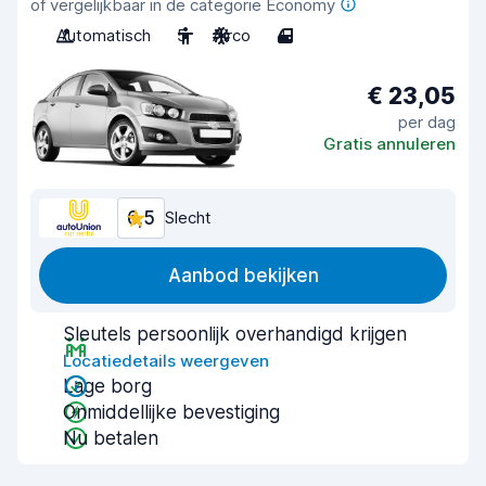
of vergelijkbaar in de categorie Economy
Automatisch
5
Airco
4
€ 23,05
per dag
Gratis annuleren
6,5
Slecht
Aanbod bekijken
Sleutels persoonlijk overhandigd krijgen
Locatiedetails weergeven
Lage borg
Onmiddellijke bevestiging
Nu betalen