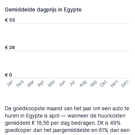
Gemiddelde dagprijs in Egypte
€ 55
€ 28
€ 0
Nov
Dec
Feb
Aug
Sep
Mar
Mei
Okt
Jan
Apr
Jun
Jul
De goedkoopste maand van het jaar om een auto te
huren in Egypte is april — wanneer de huurkosten
gemiddeld € 19,56 per dag bedragen. Dit is 49%
goedkoper dan het jaargemiddelde en 61% dan een