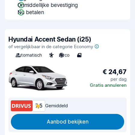
Onmiddellijke bevestiging
Nu betalen
Hyundai Accent Sedan (i25)
of vergelijkbaar in de categorie Economy
Automatisch
5
Airco
4
€ 24,67
per dag
Gratis annuleren
7,5
Gemiddeld
Aanbod bekijken