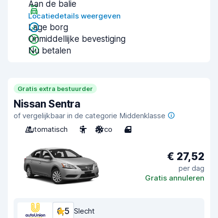
Aan de balie
Locatiedetails weergeven
Lage borg
Onmiddellijke bevestiging
Nu betalen
Gratis extra bestuurder
Nissan Sentra
of vergelijkbaar in de categorie Middenklasse
Automatisch
5
Airco
4
€ 27,52
per dag
Gratis annuleren
6,5
Slecht