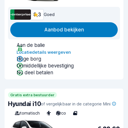
8,3
Goed
Aanbod bekijken
Aan de balie
Locatiedetails weergeven
Hoge borg
Onmiddellijke bevestiging
Nu deel betalen
Gratis extra bestuurder
Hyundai i10
of vergelijkbaar in de categorie Mini
Automatisch
4
Airco
4