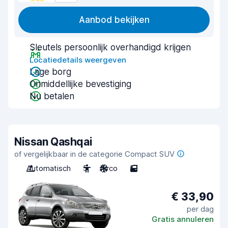
Aanbod bekijken
Sleutels persoonlijk overhandigd krijgen
Locatiedetails weergeven
Lage borg
Onmiddellijke bevestiging
Nu betalen
Nissan Qashqai
of vergelijkbaar in de categorie Compact SUV
Automatisch
5
Airco
5
€ 33,90
per dag
Gratis annuleren