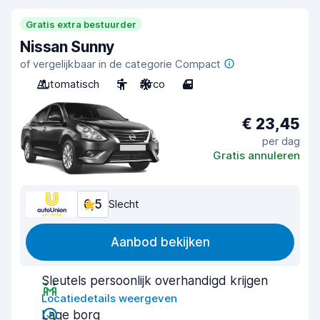
Gratis extra bestuurder
Nissan Sunny
of vergelijkbaar in de categorie Compact
Automatisch
5
Airco
4
€ 23,45
per dag
Gratis annuleren
6,5
Slecht
Aanbod bekijken
Sleutels persoonlijk overhandigd krijgen
Locatiedetails weergeven
Lage borg