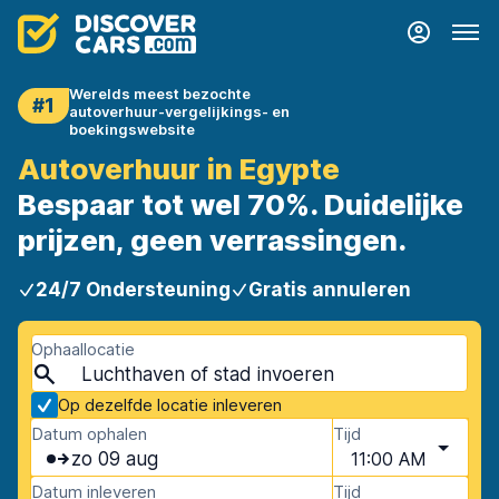
Werelds meest bezochte
#1
autoverhuur-vergelijkings- en
boekingswebsite
Autoverhuur in Egypte
Bespaar tot wel 70%. Duidelijke
prijzen, geen verrassingen.
24/7 Ondersteuning
Gratis annuleren
Ophaallocatie
Op dezelfde locatie inleveren
Datum ophalen
Tijd
zo 09 aug
11:00 AM
Datum inleveren
Tijd