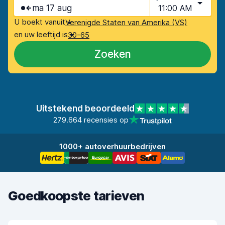
ma 17 aug
11:00 AM
U boekt vanuit
Verenigde Staten van Amerika (VS)
en uw leeftijd is
30-65
Zoeken
Uitstekend beoordeeld
279.664 recensies op
1000+ autoverhuurbedrijven
Goedkoopste tarieven