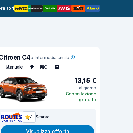
rnitori
Citroen C4
o Intermedia simile
Manuale
5
A/C
5
13,15 €
al giorno
Cancellazione
gratuita
6,4
Scarso
Visualizza offerta