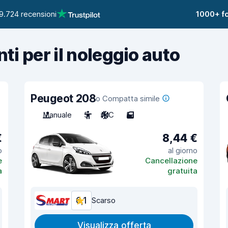
9.724 recensioni
1000+ fo
nti per il noleggio auto
Peugeot 208
o Compatta simile
Manuale
5
A/C
5
€
8,44 €
o
al giorno
e
Cancellazione
a
gratuita
6,1
Scarso
Visualizza offerta