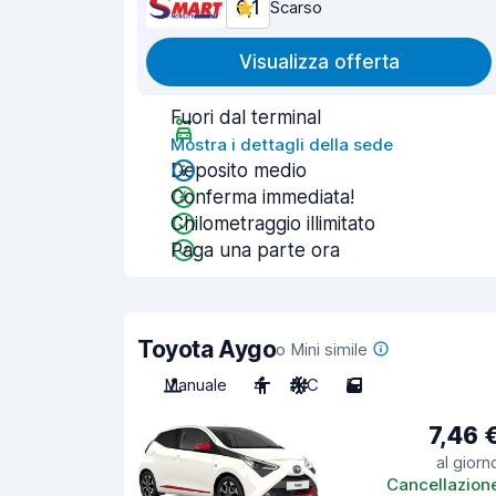
6,1
Scarso
Visualizza offerta
Fuori dal terminal
Mostra i dettagli della sede
Deposito medio
Conferma immediata!
Chilometraggio illimitato
Paga una parte ora
Toyota Aygo
o Mini simile
Manuale
4
A/C
5
7,46 
al giorn
Cancellazion