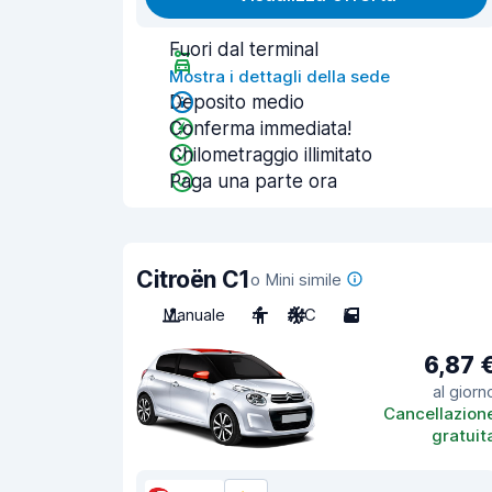
Fuori dal terminal
Mostra i dettagli della sede
Deposito medio
Conferma immediata!
Chilometraggio illimitato
Paga una parte ora
Citroën C1
o Mini simile
Manuale
4
A/C
5
6,87 
al giorn
Cancellazion
gratuit