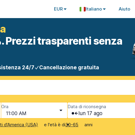
EUR
Italiano
Aiuto
ta
. Prezzi trasparenti senza
istenza 24/7
Cancellazione gratuita
Ora
Data di riconsegna
11:00 AM
lun 17 ago
e l'età è di
anni
iti d'America (USA)
30-65