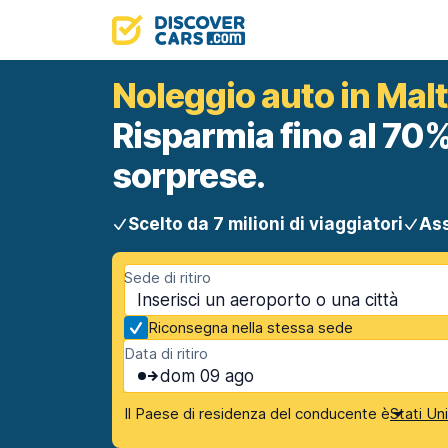
Noleggio auto in Mal
Risparmia fino al 70%
sorprese.
Scelto da 7 milioni di viaggiatori
Ass
Sede di ritiro
Riconsegna nella stessa sede
Data di ritiro
dom 09 ago
Il Paese di residenza del conducente è
Stati Un