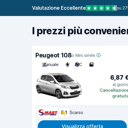
Valutazione Eccellente
su 27
I prezzi più convenie
Peugeot 108
o Mini simile
Manuale
4
A/C
5
6,87 
al giorn
Cancellazion
gratuit
6,1
Scarso
Visualizza offerta