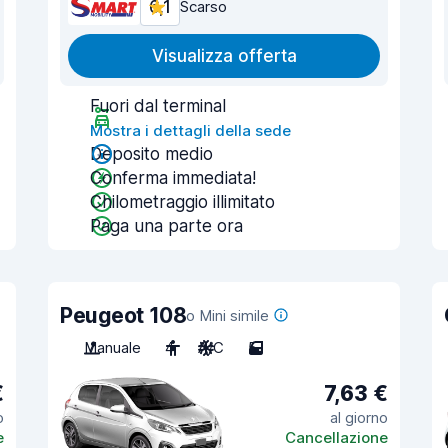
6,1
Scarso
Visualizza offerta
Fuori dal terminal
Mostra i dettagli della sede
Deposito medio
Conferma immediata!
Chilometraggio illimitato
Paga una parte ora
Peugeot 108
o Mini simile
Manuale
4
A/C
5
€
7,63 €
o
al giorno
e
Cancellazione