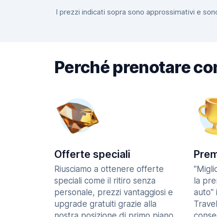
I prezzi indicati sopra sono approssimativi e sono
Perché prenotare co
Offerte speciali
Prem
Riusciamo a ottenere offerte
"Migl
speciali come il ritiro senza
la pr
personale, prezzi vantaggiosi e
auto" 
upgrade gratuiti grazie alla
Trave
nostra posizione di primo piano
consec