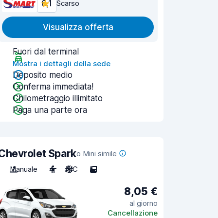
6,1
Scarso
Visualizza offerta
Fuori dal terminal
Mostra i dettagli della sede
Deposito medio
Conferma immediata!
Chilometraggio illimitato
Paga una parte ora
Chevrolet Spark
o Mini simile
Manuale
4
A/C
5
8,05 €
al giorno
Cancellazione