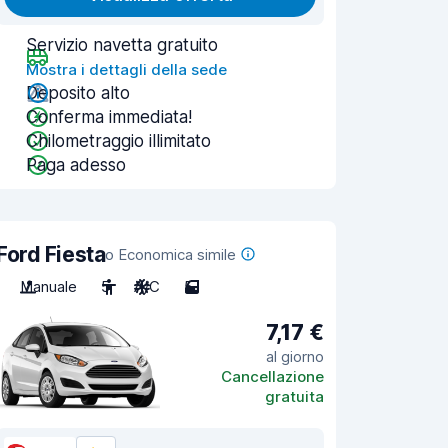
Servizio navetta gratuito
Mostra i dettagli della sede
Deposito alto
Conferma immediata!
Chilometraggio illimitato
Paga adesso
Ford Fiesta
o Economica simile
Manuale
5
A/C
5
7,17 €
al giorno
Cancellazione
gratuita