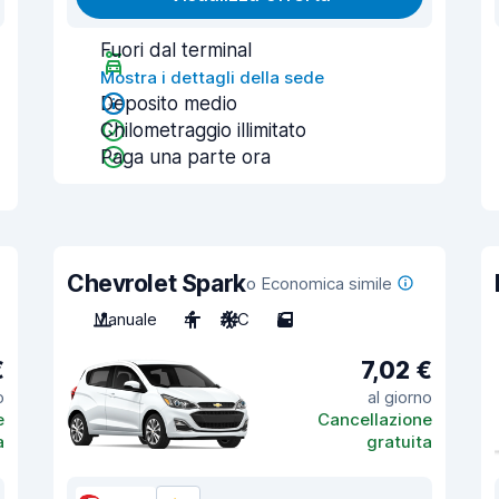
Fuori dal terminal
Mostra i dettagli della sede
Deposito medio
Chilometraggio illimitato
Paga una parte ora
Chevrolet Spark
o Economica simile
Manuale
4
A/C
5
€
7,02 €
o
al giorno
e
Cancellazione
a
gratuita