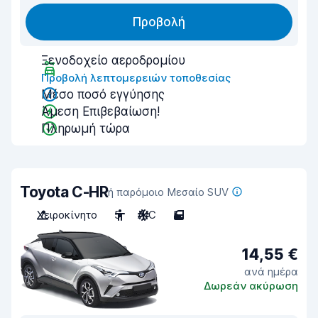
Προβολή
Ξενοδοχείο αεροδρομίου
Προβολή λεπτομερειών τοποθεσίας
Μέσο ποσό εγγύησης
Άμεση Επιβεβαίωση!
Πληρωμή τώρα
Toyota C-HR
ή παρόμοιο Μεσαίο SUV
Χειροκίνητο
5
A/C
5
14,55 €
ανά ημέρα
Δωρεάν ακύρωση