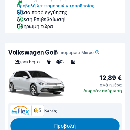
Προβολή λεπτομερειών τοποθεσίας
Μέσο ποσό εγγύησης
Άμεση Επιβεβαίωση!
Πληρωμή τώρα
Volkswagen Golf
ή παρόμοιο Μικρό
Χειροκίνητο
5
A/C
5
12,89 €
ανά ημέρα
Δωρεάν ακύρωση
6,5
Κακός
Προβολή