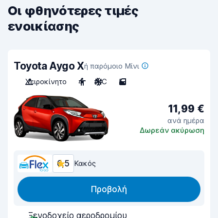
Οι φθηνότερες τιμές
ενοικίασης
Toyota Aygo X
ή παρόμοιο Μίνι
Χειροκίνητο
4
A/C
5
11,99 €
ανά ημέρα
Δωρεάν ακύρωση
6,5
Κακός
Προβολή
Ξενοδοχείο αεροδρομίου