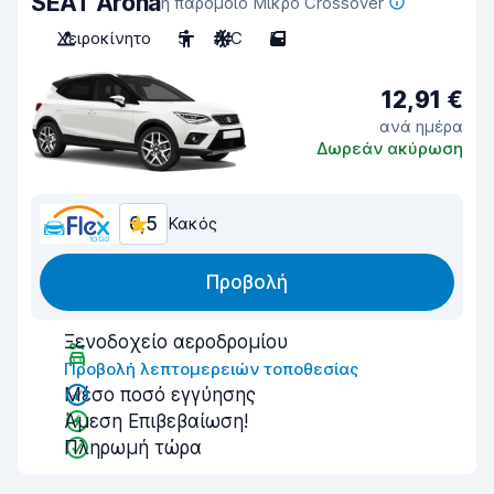
SEAT Arona
ή παρόμοιο Μικρό Crossover
Χειροκίνητο
5
A/C
5
12,91 €
ανά ημέρα
Δωρεάν ακύρωση
6,5
Κακός
Προβολή
Ξενοδοχείο αεροδρομίου
Προβολή λεπτομερειών τοποθεσίας
Μέσο ποσό εγγύησης
Άμεση Επιβεβαίωση!
Πληρωμή τώρα