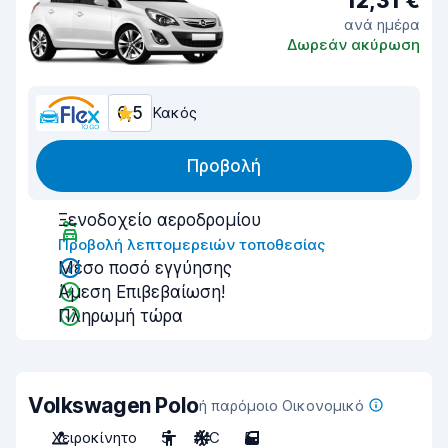
12,31 €
ανά ημέρα
Δωρεάν ακύρωση
6,5
Κακός
Προβολή
Ξενοδοχείο αεροδρομίου
Προβολή λεπτομερειών τοποθεσίας
Μέσο ποσό εγγύησης
Άμεση Επιβεβαίωση!
Πληρωμή τώρα
Volkswagen Polo
ή παρόμοιο Οικονομικό
Χειροκίνητο
5
A/C
5