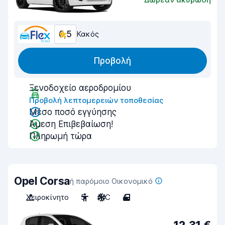
6,5
Κακός
Προβολή
Ξενοδοχείο αεροδρομίου
Προβολή λεπτομερειών τοποθεσίας
Μέσο ποσό εγγύησης
Άμεση Επιβεβαίωση!
Πληρωμή τώρα
Opel Corsa
ή παρόμοιο Οικονομικό
Χειροκίνητο
5
A/C
4