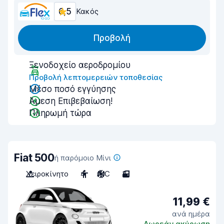
6,5
Κακός
Προβολή
Ξενοδοχείο αεροδρομίου
Προβολή λεπτομερειών τοποθεσίας
Μέσο ποσό εγγύησης
Άμεση Επιβεβαίωση!
Πληρωμή τώρα
Fiat 500
ή παρόμοιο Μίνι
Χειροκίνητο
4
A/C
3
11,99 €
ανά ημέρα
Δωρεάν ακύρωση