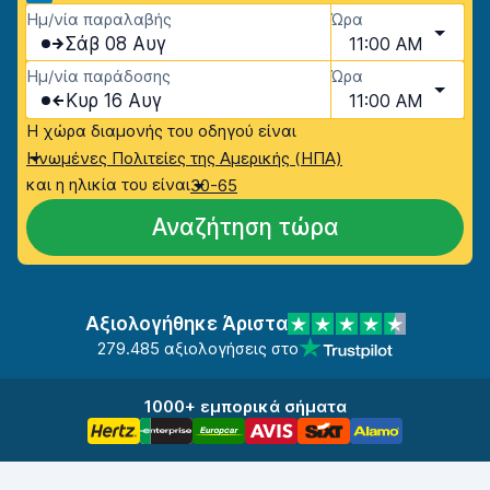
Ημ/νία παραλαβής
Ώρα
Σάβ 08 Αυγ
11:00 AM
Ημ/νία παράδοσης
Ώρα
Κυρ 16 Αυγ
11:00 AM
Η χώρα διαμονής του οδηγού είναι
Ηνωμένες Πολιτείες της Αμερικής (ΗΠΑ)
και η ηλικία του είναι
30-65
Αναζήτηση τώρα
Αξιολογήθηκε Άριστα
279.485 αξιολογήσεις στο
1000+ εμπορικά σήματα