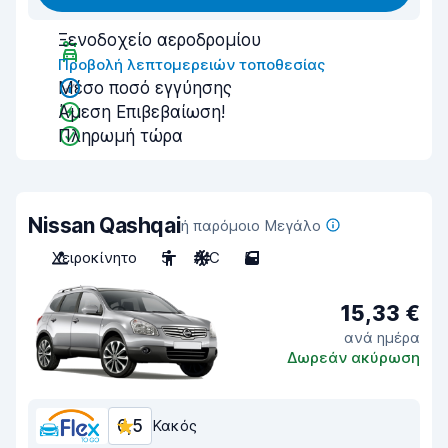
Ξενοδοχείο αεροδρομίου
Προβολή λεπτομερειών τοποθεσίας
Μέσο ποσό εγγύησης
Άμεση Επιβεβαίωση!
Πληρωμή τώρα
Nissan Qashqai
ή παρόμοιο Μεγάλο
Χειροκίνητο
5
A/C
5
15,33 €
ανά ημέρα
Δωρεάν ακύρωση
6,5
Κακός