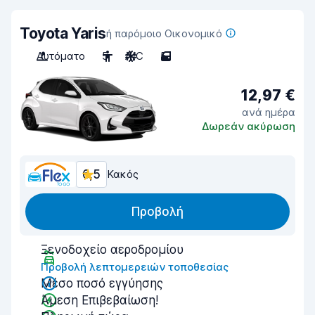
Toyota Yaris
ή παρόμοιο Οικονομικό
Αυτόματο
5
A/C
5
12,97 €
ανά ημέρα
Δωρεάν ακύρωση
6,5
Κακός
Προβολή
Ξενοδοχείο αεροδρομίου
Προβολή λεπτομερειών τοποθεσίας
Μέσο ποσό εγγύησης
Άμεση Επιβεβαίωση!