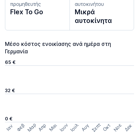
προμηθευτής
αυτοκινήτου
Flex To Go
Μικρά
αυτοκίνητα
Μέσο κόστος ενοικίασης ανά ημέρα στη
Γερμανία
65 €
32 €
0 €
Σεπτ
Μαρ
Ιουν
Ιουλ
Φεβ
Νοε
Απρ
Μαι
Οκτ
Δεκ
Αυγ
Ιαν